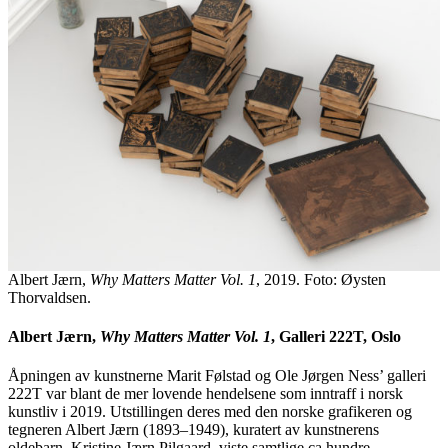
Albert Jærn,
Why Matters Matter Vol. 1
, 2019. Foto: Øysten
Thorvaldsen.
Albert Jærn,
Why Matters Matter Vol. 1
, Galleri 222T, Oslo
Åpningen av kunstnerne Marit Følstad og Ole Jørgen Ness’ galleri
222T var blant de mer lovende hendelsene som inntraff i norsk
kunstliv i 2019. Utstillingen deres med den norske grafikeren og
tegneren Albert Jærn (1893–1949), kuratert av kunstnerens
oldebarn, Kristine Jærn Pilgaard, viste samtlige ca hundre