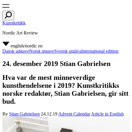
Kunstkritikk
Nordic Art Review
english/nordic
en
Dansk udgave
Norsk utgave
Svensk utgåva
International edition
24. desember 2019 Stian Gabrielsen
Hva var de mest minneverdige
kunsthendelsene i 2019? Kunstkritikks
norske redaktør, Stian Gabrielsen, gir sitt
bud.
By
Stian Gabrielsen
24.12.19
Advent Calendar
Article in English