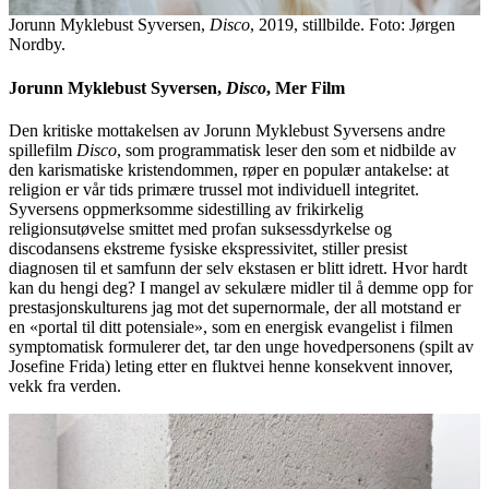
Jorunn Myklebust Syversen,
Disco
, 2019, stillbilde. Foto: Jørgen
Nordby.
Jorunn Myklebust Syversen,
Disco
, Mer Film
Den kritiske mottakelsen av Jorunn Myklebust Syversens andre
spillefilm
Disco
, som programmatisk leser den som et nidbilde av
den karismatiske kristendommen, røper en populær antakelse: at
religion er vår tids primære trussel mot individuell integritet.
Syversens oppmerksomme sidestilling av frikirkelig
religionsutøvelse smittet med profan suksessdyrkelse og
discodansens ekstreme fysiske ekspressivitet, stiller presist
diagnosen til et samfunn der selv ekstasen er blitt idrett. Hvor hardt
kan du hengi deg? I mangel av sekulære midler til å demme opp for
prestasjonskulturens jag mot det supernormale, der all motstand er
en «portal til ditt potensiale», som en energisk evangelist i filmen
symptomatisk formulerer det, tar den unge hovedpersonens (spilt av
Josefine Frida) leting etter en fluktvei henne konsekvent innover,
vekk fra verden.