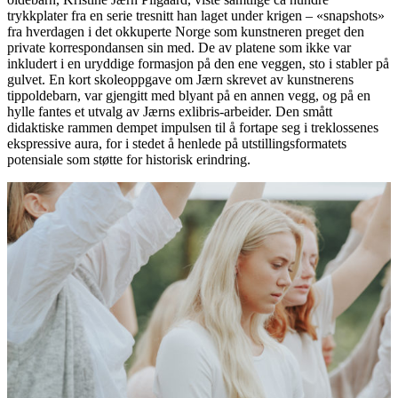
trykkplater fra en serie tresnitt han laget under krigen – «snapshots»
fra hverdagen i det okkuperte Norge som kunstneren preget den
private korrespondansen sin med. De av platene som ikke var
inkludert i en uryddige formasjon på den ene veggen, sto i stabler på
gulvet. En kort skoleoppgave om Jærn skrevet av kunstnerens
tippoldebarn, var gjengitt med blyant på en annen vegg, og på en
hylle fantes et utvalg av Jærns exlibris-arbeider. Den smått
didaktiske rammen dempet impulsen til å fortape seg i treklossenes
ekspressive aura, for i stedet å henlede på utstillingsformatets
potensiale som støtte for historisk erindring.