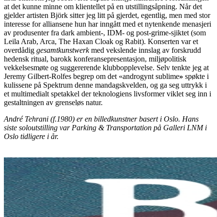
at det kunne minne om klientellet på en utstillingsåpning. Når det
gjelder artisten Björk sitter jeg litt på gjerdet, egentlig, men med stor
interesse for alliansene hun har inngått med et nytenkende menasjeri
av produsenter fra dark ambient-, IDM- og post-grime-sjiktet (som
Leila Arab, Arca, The Haxan Cloak og Rabit). Konserten var et
overdådig
gesamtkunstwerk
med vekslende innslag av forskrudd
hedensk ritual, barokk konferansepresentasjon, miljøpolitisk
vekkelsesmøte og suggererende klubbopplevelse. Selv tenkte jeg at
Jeremy Gilbert-Rolfes begrep om det «androgynt sublime
»
spøkte i
kulissene på Spektrum denne mandagskvelden, og ga seg uttrykk i
et multimedialt spetakkel der teknologiens livsformer viklet seg inn i
gestaltningen av grenseløs natur.
André Tehrani (f.1980) er en billedkunstner basert i Oslo. Hans
siste soloutstilling var Parking & Transportation på Galleri LNM i
Oslo tidligere i år.