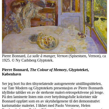
Pierre Bonnard,
La salle à manger, Vernon
(Spisestuen, Vernon), ca
1925. © Ny Carlsberg Glyptotek.
Pierre Bonnard,
The Colour of Memory
, Glyptoteket,
København
Ser jeg bort fra den tilsynelatende autogenererte utstillingstittelen,
var Tate Modern og Glyptotekets presentasjon av Pierre Bonnards
idylliske tablåer en av de sterkeste maleri-retrospektivene på lenge.
På den laminerte listen min over betydningsfulle kolorister står
Bonnard oppført som en av skytshelgenene til det demonstrativt
karismatiske maleriet. I likhet med Paolo Veronese, Helen