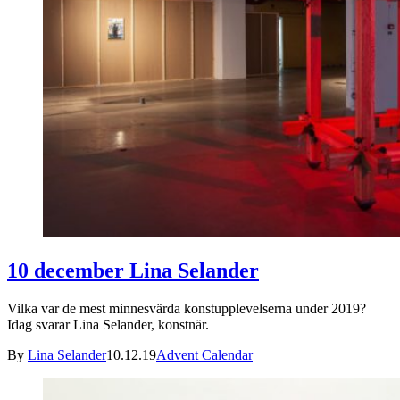
10 december Lina Selander
Vilka var de mest minnesvärda konstupplevelserna under 2019?
Idag svarar Lina Selander, konstnär.
By
Lina Selander
10.12.19
Advent Calendar