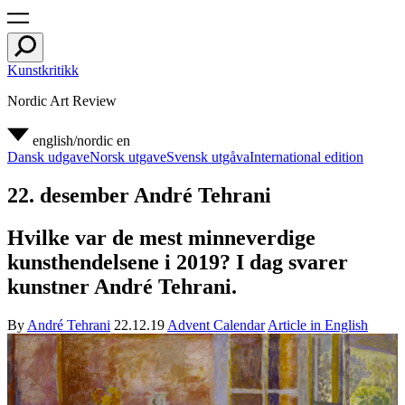
Kunstkritikk
Nordic Art Review
english/nordic
en
Dansk udgave
Norsk utgave
Svensk utgåva
International edition
22. desember André Tehrani
Hvilke var de mest minneverdige
kunsthendelsene i 2019? I dag svarer
kunstner André Tehrani.
By
André Tehrani
22.12.19
Advent Calendar
Article in English