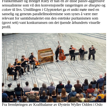
Frankenthaler og Bridget Riley er han en av disse passiv-aggressive
sensualistene som vil den konvensjonelle rangeringen av
disegno
og
colore
til livs. Utstillingen i Glyptoteket ga et unikt møte med en
sanselig og generøs parallellmodernisme som synes å være mer
relevant for samtidsmaleriet enn den estetiske puritanismen som
(grovt sett) vant konkurransen om det tjuende århundrets visuelle
profil.
Fra fremføringen av Kraftbalanse av Øystein Wyller Odden i Oslo