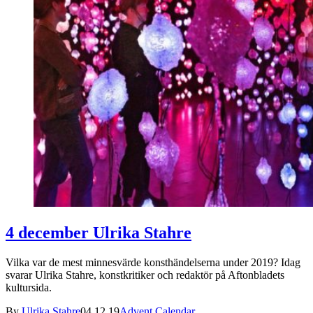
4 december Ulrika Stahre
Vilka var de mest minnesvärde konsthändelserna under 2019? Idag
svarar Ulrika Stahre, konstkritiker och redaktör på Aftonbladets
kultursida.
By
Ulrika Stahre
04.12.19
Advent Calendar