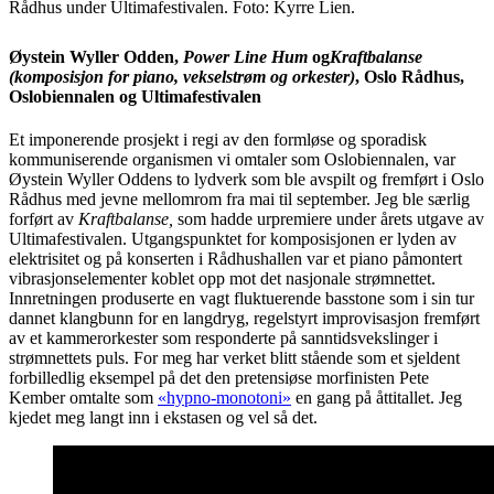
Rådhus under Ultimafestivalen. Foto: Kyrre Lien.
Øystein Wyller Odden,
Power Line Hum
og
Kraftbalanse
(komposisjon for piano, vekselstrøm og orkester)
, Oslo Rådhus,
Oslobiennalen og Ultimafestivalen
Et imponerende prosjekt i regi av den formløse og sporadisk
kommuniserende organismen vi omtaler som Oslobiennalen, var
Øystein Wyller Oddens to lydverk som ble avspilt og fremført i Oslo
Rådhus med jevne mellomrom fra mai til september. Jeg ble særlig
forført av
Kraftbalanse,
som hadde urpremiere under årets utgave av
Ultimafestivalen. Utgangspunktet for komposisjonen er lyden av
elektrisitet og på konserten i Rådhushallen var et piano påmontert
vibrasjonselementer koblet opp mot det nasjonale strømnettet.
Innretningen produserte en vagt fluktuerende basstone som i sin tur
dannet klangbunn for en langdryg, regelstyrt improvisasjon fremført
av et kammerorkester som responderte på sanntidsvekslinger i
strømnettets puls. For meg har verket blitt stående som et sjeldent
forbilledlig eksempel på det den pretensiøse morfinisten Pete
Kember omtalte som
«hypno-monotoni»
en gang på åttitallet. Jeg
kjedet meg langt inn i ekstasen og vel så det.