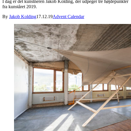
I dag er det kunstneren Jakob Kolding, der udpeger tre højdepunkter
fra kunståret 2019.
By
Jakob Kolding
17.12.19
Advent Calendar