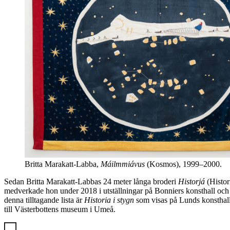
Britta Marakatt-Labba,
Máilmmiávus
(Kosmos), 1999–2000.
Sedan Britta Marakatt-Labbas 24 meter långa broderi
Historjá
(Histor
medverkade hon under 2018 i utställningar på Bonniers konsthall och
denna tilltagande lista är
Historia i stygn
som visas på Lunds konsthall f
till Västerbottens museum i Umeå.