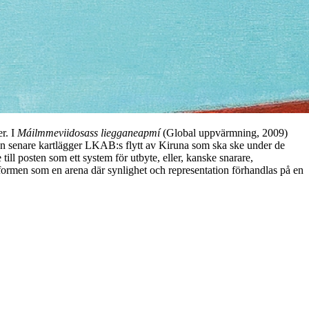
r. I
Máilmmeviidosass liegganeapmí
(Global uppvärmning, 2009)
, den senare kartlägger LKAB:s flytt av Kiruna som ska ske under de
till posten som ett system för utbyte, eller, kanske snarare,
 formen som en arena där synlighet och representation förhandlas på en