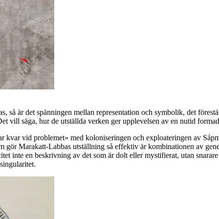
 så är det spänningen mellan representation och symbolik, det förestä
 Det vill säga, hur de utställda verken ger upplevelsen av en nutid forma
r kvar vid problemet» med koloniseringen och exploateringen av Sápmi,
som gör Marakatt-Labbas utställning så effektiv är kombinationen av gen
t inte en beskrivning av det som är dolt eller mystifierat, utan snarare 
 singularitet.