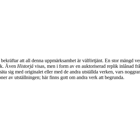
ekräftar att all denna uppmärksamhet är välförtjänt. En stor mängd verk 
rk. Även
Historjá
visas, men i form av en auktoriserad replik inlånad frå
 sig med originalet eller med de andra utställda verken, vars noggrant 
er av utställningen; här finns gott om andra verk att begrunda.