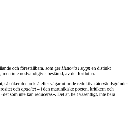
llande och föreställbara, som ger
Historia i stygn
en distinkt
d, men inte nödvändigtvis bestämd, av det förflutna.
 så söker den också efter vägar ut ur de reduktiva återvändsgränder
erositet och
opacitet
– i den martinikiske poeten, kritikern och
«det som inte kan reduceras». Det är, helt väsentligt, inte bara