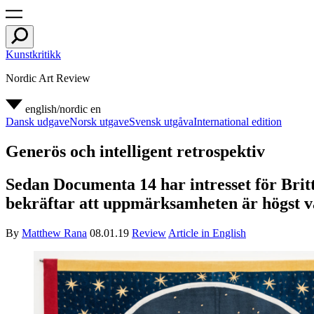
Kunstkritikk
Nordic Art Review
english/nordic
en
Dansk udgave
Norsk utgave
Svensk utgåva
International edition
Generös och intelligent retrospektiv
Sedan Documenta 14 har intresset för Bri
bekräftar att uppmärksamheten är högst vä
By
Matthew Rana
08.01.19
Review
Article in English