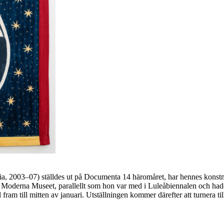
ia, 2003–07) ställdes ut på Documenta 14 häromåret, har hennes konstnär
 Moderna Museet, parallellt som hon var med i Luleåbiennalen och hade
ram till mitten av januari. Utställningen kommer därefter att turnera t