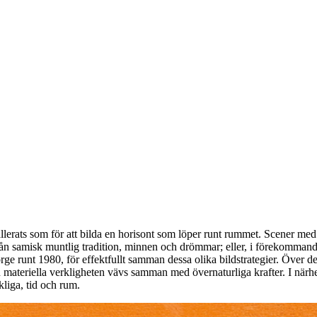
llerats som för att bilda en horisont som löper runt rummet. Scener med
ån samisk muntlig tradition, minnen och drömmar; eller, i förekomman
 runt 1980, för effektfullt samman dessa olika bildstrategier. Över de
n materiella verkligheten vävs samman med övernaturliga krafter. I närh
liga, tid och rum.