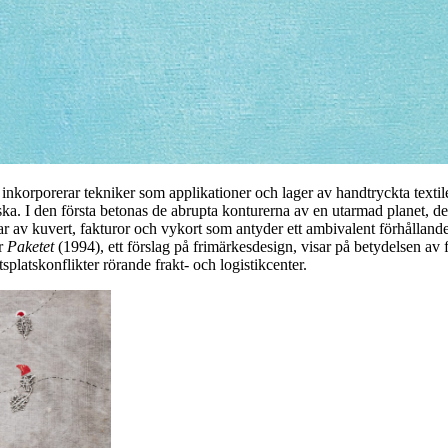
inkorporerar tekniker som applikationer och lager av handtryckta textile
afiska. I den första betonas de abrupta konturerna av en utarmad planet
gar av kuvert, fakturor och vykort som antyder ett ambivalent förhållande 
er
Paketet
(1994), ett förslag på frimärkesdesign, visar på betydelsen av
platskonflikter rörande frakt- och logistikcenter.