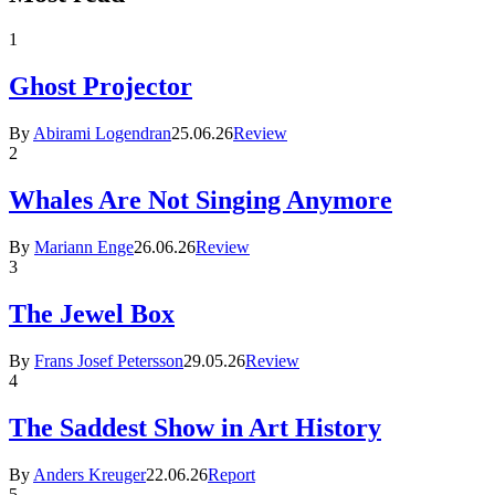
1
Ghost Projector
By
Abirami Logendran
25.06.26
Review
2
Whales Are Not Singing Anymore
By
Mariann Enge
26.06.26
Review
3
The Jewel Box
By
Frans Josef Petersson
29.05.26
Review
4
The Saddest Show in Art History
By
Anders Kreuger
22.06.26
Report
5