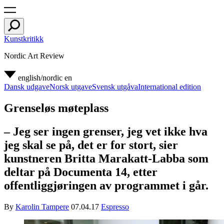
Kunstkritikk
Nordic Art Review
english/nordic
en
Dansk udgave
Norsk utgave
Svensk utgåva
International edition
Grenseløs møteplass
– Jeg ser ingen grenser, jeg vet ikke hva
jeg skal se på, det er for stort, sier
kunstneren Britta Marakatt-Labba som
deltar på Documenta 14, etter
offentliggjøringen av programmet i går.
By
Karolin Tampere
07.04.17
Espresso