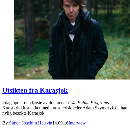
Utsikten fra Karasjok
I dag åpner den første av documenta 14s
Public Programs
.
Kunstkritikk snakket med kunstnerisk leder Adam Szymczyk da han
nylig besøkte Karasjok.
By
Simen Joachim Helsvig
14.09.16
Interview