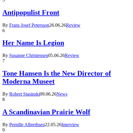
Antipopulist Front
By
Frans Josef Petersson
26.06.26
Review
6
Her Name Is Legion
By
Susanne Christensen
05.06.26
Review
7
Tone Hansen Is the New Director of
Moderna Museet
By
Robert Stasinski
09.06.26
News
8
A Scandinavian Prairie Wolf
By
Pernille Albrethsen
22.05.26
Interview
9