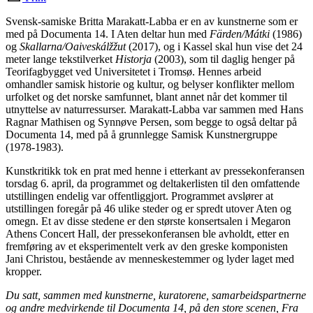
Svensk-samiske Britta Marakatt-Labba er en av kunstnerne som er
med på Documenta 14. I Aten deltar hun med
Färden/Mátki
(1986)
og
Skallarna/Oaiveskálžžut
(2017), og i Kassel skal hun vise det 24
meter lange tekstilverket
Historja
(2003), som til daglig henger på
Teorifagbygget ved Universitetet i Tromsø. Hennes arbeid
omhandler samisk historie og kultur, og belyser konflikter mellom
urfolket og det norske samfunnet, blant annet når det kommer til
utnyttelse av naturressurser. Marakatt-Labba var sammen med Hans
Ragnar Mathisen og Synnøve Persen, som begge to også deltar på
Documenta 14, med på å grunnlegge Samisk Kunstnergruppe
(1978-1983).
Kunstkritikk tok en prat med henne i etterkant av pressekonferansen
torsdag 6. april, da programmet og deltakerlisten til den omfattende
utstillingen endelig var offentliggjort. Programmet avslører at
utstillingen foregår på 46 ulike steder og er spredt utover Aten og
omegn. Et av disse stedene er den største konsertsalen i Megaron
Athens Concert Hall, der pressekonferansen ble avholdt, etter en
fremføring av et eksperimentelt verk av den greske komponisten
Jani Christou, bestående av menneskestemmer og lyder laget med
kropper.
Du satt, sammen med kunstnerne, kuratorene, samarbeidspartnerne
og andre medvirkende til Documenta 14, på den store scenen, Fra