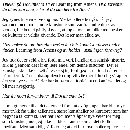
Tittelen på Documenta 14 er
Learning from Athens
. Hva forventer
du at en kan lære, eller at du kan lære fra Aten?
Jeg synes tittelen er veldig bra. Merket allerede i går, når jeg
sammen med noen andre kunstnere som var fra andre deler av
verden, ble hentet på flyplassen, at møtet mellom ulike mennesker
og kulturer er veldig givende. Det lærer man alltid av.
Hva tenker du om hvordan verket ditt blir kontekstualisert under
tittelen
Learning from Athens
og innholdet i utstillingen forøvrig?
Jeg tror det er veldig bra fordi mitt verk handler om samisk historie,
slik at gjennom det får en lære endel om denne historien. Det er
kanskje ikke like enkelt å lese seg til, fordi jeg har hørt at når en ser
på mitt verk får en aha-opplevelser og vil vite mer. Plutselig så åpner
det seg nye veier. Så der har kunsten en fordel, at en kan lese det og
bli mer nysgjerrig.
Har du noen forventinger til Documenta 14?
Har lagt merke til at det allerede i forkant av åpningen har blitt mye
mer trykk fra ulike gallerister, større kunsthaller og kuratorer som har
begynt å ta kontakt. Der har Documenta åpnet nye veier for meg
som kunstner, noe jeg ikke hadde en anelse om at det skulle
medføre. Men samtidig så føler jeg at det blir mye mailer og jeg har