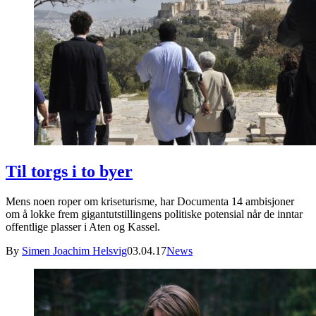
Til torgs i to byer
Mens noen roper om kriseturisme, har Documenta 14 ambisjoner
om å lokke frem gigantutstillingens politiske potensial når de inntar
offentlige plasser i Aten og Kassel.
By
Simen Joachim Helsvig
03.04.17
News