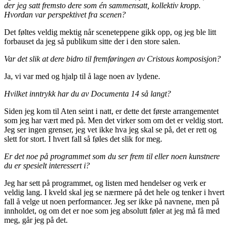
der jeg satt fremsto dere som én sammensatt, kollektiv kropp.
Hvordan var perspektivet fra scenen?
Det føltes veldig mektig når sceneteppene gikk opp, og jeg ble litt
forbauset da jeg så publikum sitte der i den store salen.
Var det slik at dere bidro til fremføringen av Cristous komposisjon?
Ja, vi var med og hjalp til å lage noen av lydene.
Hvilket inntrykk har du av Documenta 14 så langt?
Siden jeg kom til Aten seint i natt, er dette det første arrangementet
som jeg har vært med på. Men det virker som om det er veldig stort.
Jeg ser ingen grenser, jeg vet ikke hva jeg skal se på, det er rett og
slett for stort. I hvert fall så føles det slik for meg.
Er det noe på programmet som du ser frem til eller noen kunstnere
du er spesielt interessert i?
Jeg har sett på programmet, og listen med hendelser og verk er
veldig lang. I kveld skal jeg se nærmere på det hele og tenker i hvert
fall å velge ut noen performancer. Jeg ser ikke på navnene, men på
innholdet, og om det er noe som jeg absolutt føler at jeg må få med
meg, går jeg på det.