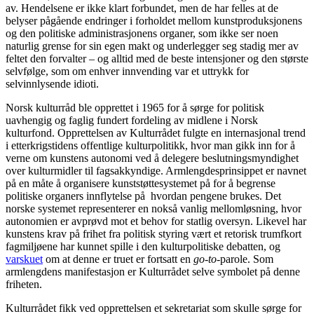
av. Hendelsene er ikke klart forbundet, men de har felles at de
belyser pågående endringer i forholdet mellom kunstproduksjonens
og den politiske administrasjonens organer, som ikke ser noen
naturlig grense for sin egen makt og underlegger seg stadig mer av
feltet den forvalter – og alltid med de beste intensjoner og den største
selvfølge, som om enhver innvending var et uttrykk for
selvinnlysende idioti.
Norsk kulturråd ble opprettet i 1965 for å sørge for politisk
uavhengig og faglig fundert fordeling av midlene i Norsk
kulturfond. Opprettelsen av Kulturrådet fulgte en internasjonal trend
i etterkrigstidens offentlige kulturpolitikk, hvor man gikk inn for å
verne om kunstens autonomi ved å delegere beslutningsmyndighet
over kulturmidler til fagsakkyndige. Armlengdesprinsippet er navnet
på en måte å organisere kunststøttesystemet på for å begrense
politiske organers innflytelse på hvordan pengene brukes. Det
norske systemet representerer en nokså vanlig mellomløsning, hvor
autonomien er avprøvd mot et behov for statlig oversyn. Likevel har
kunstens krav på frihet fra politisk styring vært et retorisk trumfkort
fagmiljøene har kunnet spille i den kulturpolitiske debatten, og
varskuet
om at denne er truet er fortsatt en
go-to
-parole. Som
armlengdens manifestasjon er Kulturrådet selve symbolet på denne
friheten.
Kulturrådet fikk ved opprettelsen et sekretariat som skulle sørge for