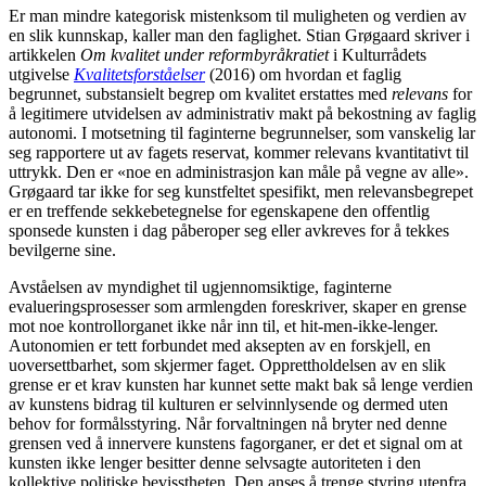
Er man mindre kategorisk mistenksom til muligheten og verdien av
en slik kunnskap, kaller man den faglighet. Stian Grøgaard skriver i
artikkelen
Om kvalitet under reformbyråkratiet
i Kulturrådets
utgivelse
Kvalitetsforståelser
(2016) om hvordan et faglig
begrunnet, substansielt begrep om kvalitet erstattes med
relevans
for
å legitimere utvidelsen av administrativ makt på bekostning av faglig
autonomi. I motsetning til faginterne begrunnelser, som vanskelig lar
seg rapportere ut av fagets reservat, kommer relevans kvantitativt til
uttrykk. Den er «noe en administrasjon kan måle på vegne av alle».
Grøgaard tar ikke for seg kunstfeltet spesifikt, men relevansbegrepet
er en treffende sekkebetegnelse for egenskapene den offentlig
sponsede kunsten i dag påberoper seg eller avkreves for å tekkes
bevilgerne sine.
Avståelsen av myndighet til ugjennomsiktige, faginterne
evalueringsprosesser som armlengden foreskriver, skaper en grense
mot noe kontrollorganet ikke når inn til, et hit-men-ikke-lenger.
Autonomien er tett forbundet med aksepten av en forskjell, en
uoversettbarhet, som skjermer faget. Opprettholdelsen av en slik
grense er et krav kunsten har kunnet sette makt bak så lenge verdien
av kunstens bidrag til kulturen er selvinnlysende og dermed uten
behov for formålsstyring. Når forvaltningen nå bryter ned denne
grensen ved å innervere kunstens fagorganer, er det et signal om at
kunsten ikke lenger besitter denne selvsagte autoriteten i den
kollektive politiske bevisstheten. Den anses å trenge styring utenfra