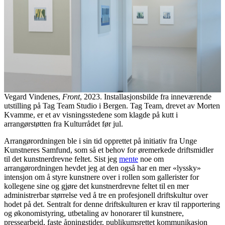
Vegard Vindenes,
Front
, 2023. Installasjonsbilde fra inneværende
utstilling på Tag Team Studio i Bergen. Tag Team, drevet av Morten
Kvamme, er et av visningsstedene som klagde på kutt i
arrangørstøtten fra Kulturrådet før jul.
Arrangørordningen ble i sin tid opprettet på initiativ fra Unge
Kunstneres Samfund, som så et behov for øremerkede driftsmidler
til det kunstnerdrevne feltet. Sist jeg
mente
noe om
arrangørordningen hevdet jeg at den også har en mer «lyssky»
intensjon om å styre kunstnere over i rollen som gallerister for
kollegene sine og gjøre det kunstnerdrevne feltet til en mer
administrerbar størrelse ved å tre en profesjonell driftskultur over
hodet på det. Sentralt for denne driftskulturen er krav til rapportering
og økonomistyring, utbetaling av honorarer til kunstnere,
pressearbeid, faste åpningstider, publikumsrettet kommunikasjon