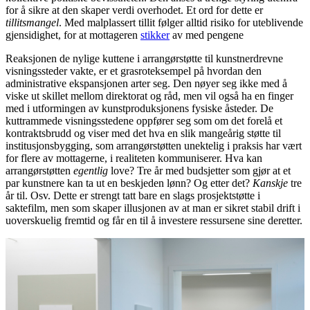
for å sikre at den skaper verdi overhodet. Et ord for dette er
tillitsmangel
. Med malplassert tillit følger alltid risiko for uteblivende
gjensidighet, for at mottageren
stikker
av med pengene
Reaksjonen de nylige kuttene i arrangørstøtte til kunstnerdrevne
visningssteder vakte, er et grasroteksempel på hvordan den
administrative ekspansjonen arter seg. Den nøyer seg ikke med å
viske ut skillet mellom direktorat og råd, men vil også ha en finger
med i utformingen av kunstproduksjonens fysiske åsteder. De
kuttrammede visningsstedene oppfører seg som om det forelå et
kontraktsbrudd og viser med det hva en slik mangeårig støtte til
institusjonsbygging, som arrangørstøtten unektelig i praksis har vært
for flere av mottagerne, i realiteten kommuniserer. Hva kan
arrangørstøtten
egentlig
love? Tre år med budsjetter som gjør at et
par kunstnere kan ta ut en beskjeden lønn? Og etter det?
Kanskje
tre
år til. Osv. Dette er strengt tatt bare en slags prosjektstøtte i
saktefilm, men som skaper illusjonen av at man er sikret stabil drift i
uoverskuelig fremtid og får en til å investere ressursene sine deretter.