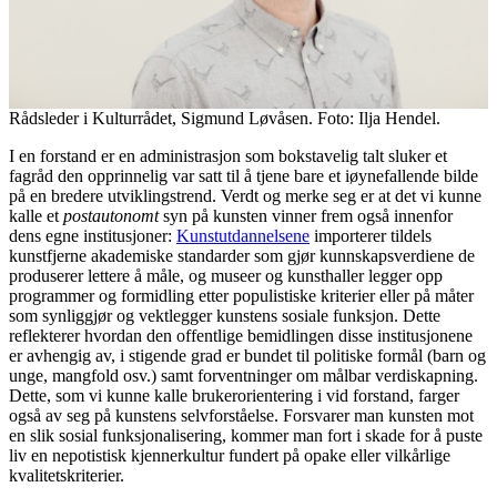
Rådsleder i Kulturrådet, Sigmund Løvåsen. Foto: Ilja Hendel.
I en forstand er en administrasjon som bokstavelig talt sluker et
fagråd den opprinnelig var satt til å tjene bare et iøynefallende bilde
på en bredere utviklingstrend. Verdt og merke seg er at det vi kunne
kalle et
postautonomt
syn på kunsten vinner frem også innenfor
dens egne institusjoner:
Kunstutdannelsene
importerer tildels
kunstfjerne akademiske standarder som gjør kunnskapsverdiene de
produserer lettere å måle, og museer og kunsthaller legger opp
programmer og formidling etter populistiske kriterier eller på måter
som synliggjør og vektlegger kunstens sosiale funksjon. Dette
reflekterer hvordan den offentlige bemidlingen disse institusjonene
er avhengig av, i stigende grad er bundet til politiske formål (barn og
unge, mangfold osv.) samt forventninger om målbar verdiskapning.
Dette, som vi kunne kalle brukerorientering i vid forstand, farger
også av seg på kunstens selvforståelse. Forsvarer man kunsten mot
en slik sosial funksjonalisering, kommer man fort i skade for å puste
liv en nepotistisk kjennerkultur fundert på opake eller vilkårlige
kvalitetskriterier.