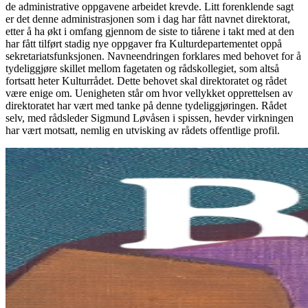
de administrative oppgavene arbeidet krevde. Litt forenklende sagt
er det denne administrasjonen som i dag har fått navnet direktorat,
etter å ha økt i omfang gjennom de siste to tiårene i takt med at den
har fått tilført stadig nye oppgaver fra Kulturdepartementet oppå
sekretariatsfunksjonen. Navneendringen forklares med behovet for å
tydeliggjøre skillet mellom fagetaten og rådskollegiet, som altså
fortsatt heter Kulturrådet. Dette behovet skal direktoratet og rådet
være enige om. Uenigheten står om hvor vellykket opprettelsen av
direktoratet har vært med tanke på denne tydeliggjøringen. Rådet
selv, med rådsleder Sigmund Løvåsen i spissen, hevder virkningen
har vært motsatt, nemlig en utvisking av rådets offentlige profil.