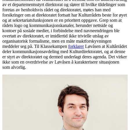
av et departementsstyrt direktorat og slører til hvilke tildelinger som
foretas av henholdsvis rådet og direktoratet, møtes han med
forsikringer om at direktoratet fortsatt har Kulturrådets beste for øyet
og at sekretariatsfunksjonen er en prioritert oppgave. Grep som at
rådets logo og kommunikasjonskanaler, herunder nettside og
kontoer på sosiale medier, i forbindelse med navneendringen ble
overtatt av direktoratet, er imidlertid ikke trivielle utslag av
organisatorisk formalisme, men en måte maktforskyvningen
meddeler seg på. Til Klassekampen
forklarer
Løvåsen at Kultårrådet
deler kommunikasjonsavdeling med Kulturdirektoratet, og at denne
er styrt av direktoratet og dermed underlagt deres agenda. Det virker
ikke som en overdrivelse av Løvåsen å karakterisere situasjonen
som alvorlig.