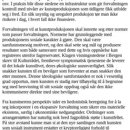
osv. I praksis blir disse stedene en infrastruktur som gir forvaltningen
kontroll med nivåer av kunstproduksjonen som tidligere fikk utfolde
seg i fred. En slik usynlig og uregulert produksjon tør man ikke
risikere i dag, i hvert fall ikke finansiere.
Forvaltningen vil at kunstproduksjonen skal innrette seg etter normer
som passer forvaltningen. Normene har grunnleggende med
produksjonens sosiale karakter å gjøre. Den skal være
samfunnsmessig motivert, og den skal sette seg mål og produsere
resultater som både samsvarer med dette og hvis oppnåelse kan
registreres utenfor fagreservatet. Klagen visningsstedene i Bergen
skrev til Kulturrådet, fremhever symptomatisk tjenestene de leverer
til det lokale kunstlivet, deres økologiske uunnværlighet. Slik
snakker kunsten til en bevilger som forventer at man snakker den
etter munnen. Denne ideologiske samforstanden er nok i vesentlig
grad opportun, men kunsten er stadig mer tilbøyelig til å begrunne
seg med henvisning til sitt sosiale oppdrag også når den ikke
kommuniserer direkte med sine bevilgere.
Fra kunstnerens perspektiv taler en hedonistisk beregning for å la
seg inkorporere i en ekspansiv forvaltning som sikrer ens materielle
eksistens, særlig i økonomiske nedgangstider. Ordninger som
arrangørstøtten har naturlig nok bred fagpolitisk støtte i kunstfeltet.
På stor avstand kunne man si at den nye samlingen rundt kunsten
som sosialt instrument erstatter et kryptoreligiøst forhold til