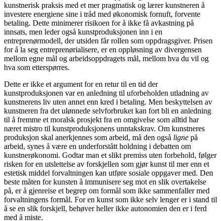
kunstnerisk praksis med et mer pragmatisk og lærer kunstneren å
investere energiene sine i tråd med økonomisk fornuft, forvente
betaling. Dette minimerer risikoen for å ikke få avkastning på
innsats, men leder også kunstproduksjonen inn i en
entreprenørmodell, der utsiden får rollen som oppdragsgiver. Prisen
for å la seg entreprenørialisere, er en oppløsning av divergensen
mellom egne mål og arbeidsoppdragets mål, mellom hva du vil og
hva som etterspørres.
Dette er ikke et argument for en retur til en tid der
kunstproduksjonen var en anledning til uforbeholden utladning av
kunstnerens liv uten annet enn kred i betaling. Men beskyttelsen av
kunstneren fra det ulønnede selvforbruket kan fort bli en anledning
til å fremme et moralsk prosjekt fra en omgivelse som alltid har
næret mistro til kunstproduksjonens unntakskrav. Om kunstneres
produksjon skal anerkjennes som arbeid, må den også
ligne
på
arbeid, synes å være en underforstått holdning i debatten om
kunstnerøkonomi. Godtar man et slikt premiss uten forbehold, følger
risken for en utslettelse av forskjellen som gjør kunst til mer enn et
estetisk middel forvaltningen kan utføre sosiale oppgaver med. Den
beste måten for kunsten å immunisere seg mot en slik overtakelse
på, er å gjenreise et begrep om formål som ikke sammenfaller med
forvaltningens formål. For en kunst som ikke selv lenger er i stand til
å se en slik forskjell, behøver heller ikke autonomien den er i ferd
med å miste.