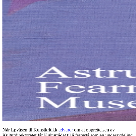
Når Løvåsen til Kunstkritikk
advarer
om at opprettelsen av
Kulturdirektoratet får Kulturrådet til å fremstå som en underavdeling