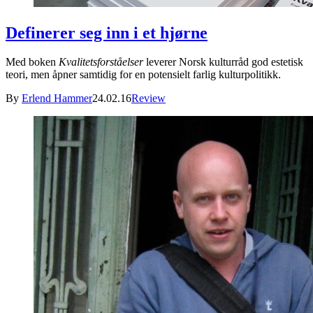
Definerer seg inn i et hjørne
Med boken
Kvalitetsforståelser
leverer Norsk kulturråd god estetisk
teori, men åpner samtidig for en potensielt farlig kulturpolitikk.
By
Erlend Hammer
24.02.16
Review