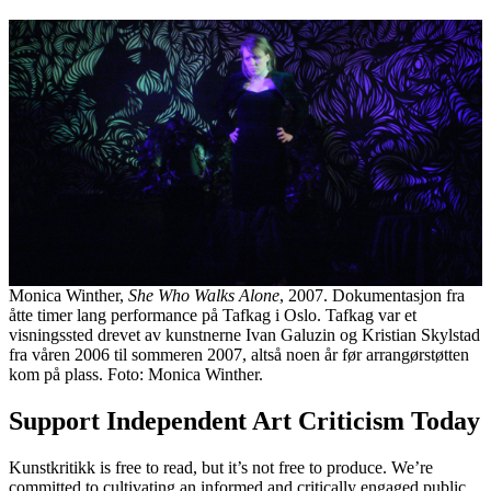
Monica Winther,
She Who Walks Alone
, 2007. Dokumentasjon fra
åtte timer lang performance på Tafkag i Oslo. Tafkag var et
visningssted drevet av kunstnerne Ivan Galuzin og Kristian Skylstad
fra våren 2006 til sommeren 2007, altså noen år før arrangørstøtten
kom på plass. Foto: Monica Winther.
Support Independent Art Criticism Today
Kunstkritikk is free to read, but it’s not free to produce. We’re
committed to cultivating an informed and critically engaged public