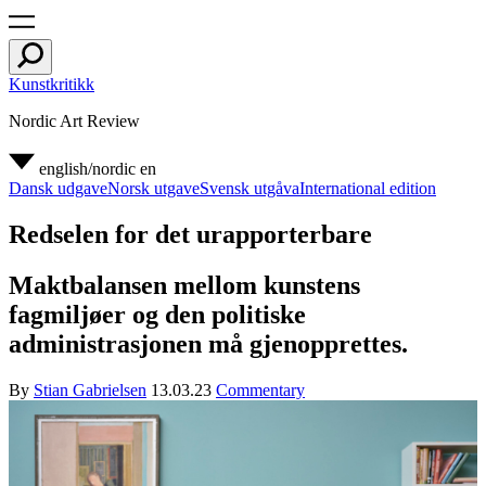
Kunstkritikk
Nordic Art Review
english/nordic
en
Dansk udgave
Norsk utgave
Svensk utgåva
International edition
Redselen for det urapporterbare
Maktbalansen mellom kunstens
fagmiljøer og den politiske
administrasjonen må gjenopprettes.
By
Stian Gabrielsen
13.03.23
Commentary