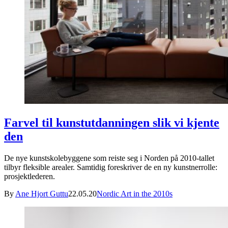
Farvel til kunstutdanningen slik vi kjente
den
De nye kunstskolebyggene som reiste seg i Norden på 2010-tallet
tilbyr fleksible arealer. Samtidig foreskriver de en ny kunstnerrolle:
prosjektlederen.
By
Ane Hjort Guttu
22.05.20
Nordic Art in the 2010s