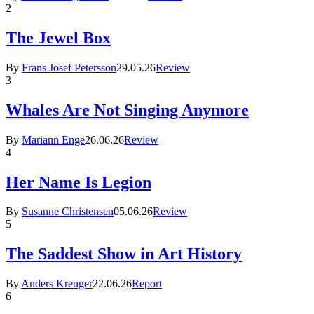
2
The Jewel Box
By
Frans Josef Petersson
29.05.26
Review
3
Whales Are Not Singing Anymore
By
Mariann Enge
26.06.26
Review
4
Her Name Is Legion
By
Susanne Christensen
05.06.26
Review
5
The Saddest Show in Art History
By
Anders Kreuger
22.06.26
Report
6