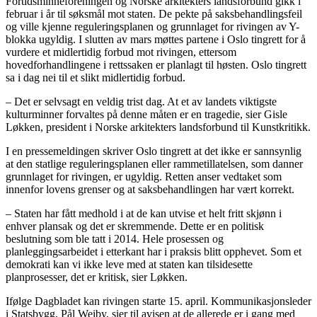
Fortidsminneforeningen og Norske arkitekters landsforbund gikk i
februar i år til søksmål mot staten. De pekte på saksbehandlingsfeil
og ville kjenne reguleringsplanen og grunnlaget for rivingen av Y-
blokka ugyldig. I slutten av mars møttes partene i Oslo tingrett for å
vurdere et midlertidig forbud mot rivingen, ettersom
hovedforhandlingene i rettssaken er planlagt til høsten. Oslo tingrett
sa i dag nei til et slikt midlertidig forbud.
– Det er selvsagt en veldig trist dag. At et av landets viktigste
kulturminner forvaltes på denne måten er en tragedie, sier Gisle
Løkken, president i Norske arkitekters landsforbund til Kunstkritikk.
I en pressemeldingen skriver Oslo tingrett at det ikke er sannsynlig
at den statlige reguleringsplanen eller rammetillatelsen, som danner
grunnlaget for rivingen, er ugyldig. Retten anser vedtaket som
innenfor lovens grenser og at saksbehandlingen har vært korrekt.
– Staten har fått medhold i at de kan utvise et helt fritt skjønn i
enhver plansak og det er skremmende. Dette er en politisk
beslutning som ble tatt i 2014. Hele prosessen og
planleggingsarbeidet i etterkant har i praksis blitt opphevet. Som et
demokrati kan vi ikke leve med at staten kan tilsidesette
planprosesser, det er kritisk, sier Løkken.
Ifølge Dagbladet kan rivingen starte 15. april. Kommunikasjonsleder
i Statsbygg, Pål Weiby, sier til avisen at de allerede er i gang med