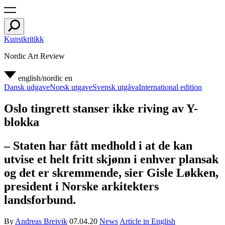
Kunstkritikk
Nordic Art Review
english/nordic
en
Dansk udgave
Norsk utgave
Svensk utgåva
International edition
Oslo tingrett stanser ikke riving av Y-
blokka
– Staten har fått medhold i at de kan
utvise et helt fritt skjønn i enhver plansak
og det er skremmende, sier Gisle Løkken,
president i Norske arkitekters
landsforbund.
By
Andreas Breivik
07.04.20
News
Article in English