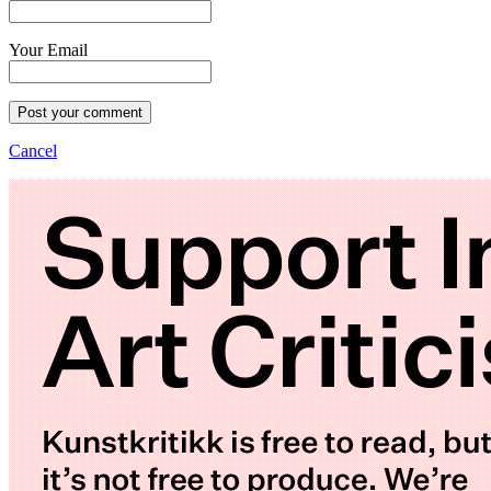
Your Email
Post your comment
Cancel