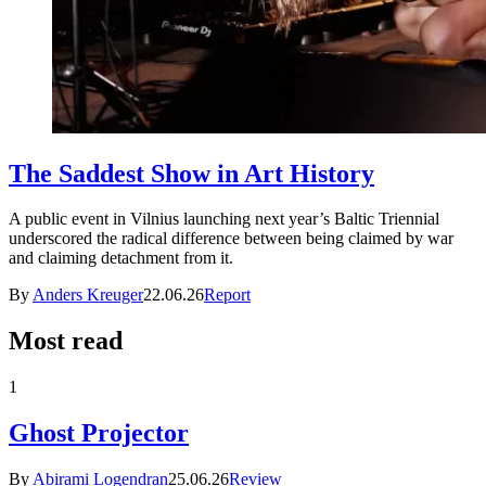
The Saddest Show in Art History
A public event in Vilnius launching next year’s Baltic Triennial
underscored the radical difference between being claimed by war
and claiming detachment from it.
By
Anders Kreuger
22.06.26
Report
Most read
1
Ghost Projector
By
Abirami Logendran
25.06.26
Review