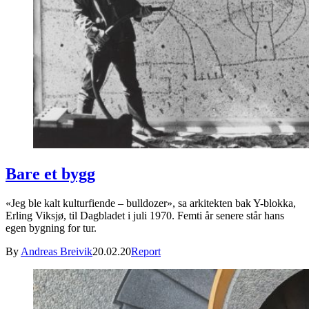
Bare et bygg
«Jeg ble kalt kulturfiende – bulldozer», sa arkitekten bak Y-blokka,
Erling Viksjø, til Dagbladet i juli 1970. Femti år senere står hans
egen bygning for tur.
By
Andreas Breivik
20.02.20
Report