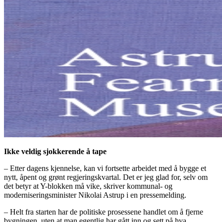
Ikke veldig sjokkerende å tape
– Etter dagens kjennelse, kan vi fortsette arbeidet med å bygge et
nytt, åpent og grønt regjeringskvartal. Det er jeg glad for, selv om
det betyr at Y-blokken må vike, skriver kommunal- og
moderniseringsminister Nikolai Astrup i en pressemelding.
– Helt fra starten har de politiske prosessene handlet om å fjerne
bygningen, uten at man egentlig har gått inn og sett på hva