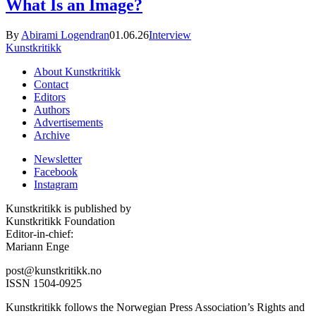
What Is an Image?
By
Abirami Logendran
01.06.26
Interview
Kunstkritikk
About Kunstkritikk
Contact
Editors
Authors
Advertisements
Archive
Newsletter
Facebook
Instagram
Kunstkritikk is published by
Kunstkritikk Foundation
Editor-in-chief:
Mariann Enge
post@kunstkritikk.no
ISSN 1504-0925
Kunstkritikk follows the Norwegian Press Association’s Rights and