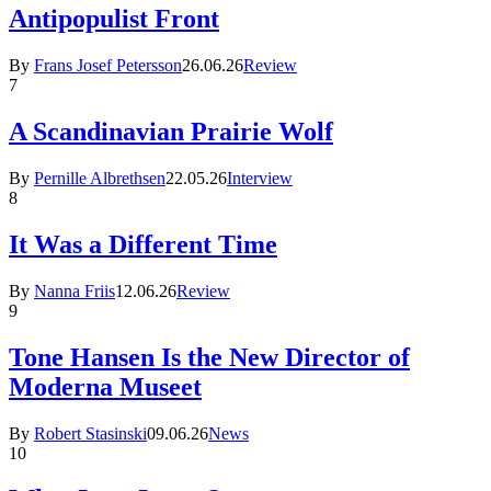
Antipopulist Front
By
Frans Josef Petersson
26.06.26
Review
7
A Scandinavian Prairie Wolf
By
Pernille Albrethsen
22.05.26
Interview
8
It Was a Different Time
By
Nanna Friis
12.06.26
Review
9
Tone Hansen Is the New Director of
Moderna Museet
By
Robert Stasinski
09.06.26
News
10