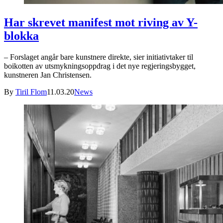
Har skrevet manifest mot riving av Y-
blokka
– Forslaget angår bare kunstnere direkte, sier initiativtaker til
boikotten av utsmykningsoppdrag i det nye regjeringsbygget,
kunstneren Jan Christensen.
By
Tiril Flom
11.03.20
News