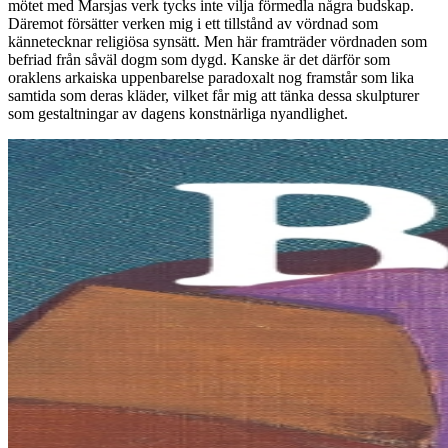
mötet med Marsjas verk tycks inte vilja förmedla några budskap.
Däremot försätter verken mig i ett tillstånd av vördnad som
kännetecknar religiösa synsätt. Men här framträder vördnaden som
befriad från såväl dogm som dygd. Kanske är det därför som
oraklens arkaiska uppenbarelse paradoxalt nog framstår som lika
samtida som deras kläder, vilket får mig att tänka dessa skulpturer
som gestaltningar av dagens konstnärliga nyandlighet.