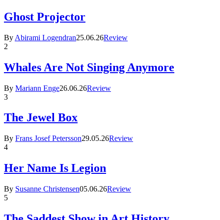
Ghost Projector
By
Abirami Logendran
25.06.26
Review
2
Whales Are Not Singing Anymore
By
Mariann Enge
26.06.26
Review
3
The Jewel Box
By
Frans Josef Petersson
29.05.26
Review
4
Her Name Is Legion
By
Susanne Christensen
05.06.26
Review
5
The Saddest Show in Art History