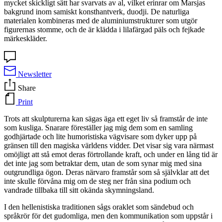
mycket skickligt sätt har svarvats av al, vilket erinrar om Marsjas
bakgrund inom samiskt konsthantverk, duodji. De naturliga
materialen kombineras med de aluminiumstrukturer som utgör
figurernas stomme, och de är klädda i lilafärgad päls och fejkade
märkeskläder.
Newsletter
Share
Print
Trots att skulpturerna kan sägas äga ett eget liv så framstår de inte
som kusliga. Snarare föreställer jag mig dem som en samling
godhjärtade och lite humoristiska vägvisare som dyker upp på
gränsen till den magiska världens vidder. Det visar sig vara närmast
omöjligt att stå emot deras förtrollande kraft, och under en lång tid är
det inte jag som betraktar dem, utan de som synar mig med sina
outgrundliga ögon. Deras närvaro framstår som så självklar att det
inte skulle förvåna mig om de steg ner från sina podium och
vandrade tillbaka till sitt okända skymningsland.
I den hellenistiska traditionen sågs oraklet som sändebud och
språkrör för det gudomliga, men den kommunikation som uppstår i