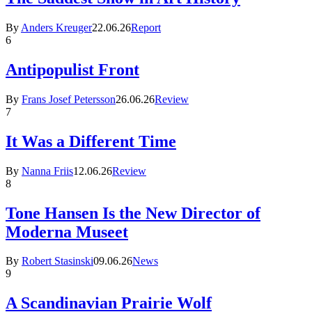
By
Anders Kreuger
22.06.26
Report
6
Antipopulist Front
By
Frans Josef Petersson
26.06.26
Review
7
It Was a Different Time
By
Nanna Friis
12.06.26
Review
8
Tone Hansen Is the New Director of
Moderna Museet
By
Robert Stasinski
09.06.26
News
9
A Scandinavian Prairie Wolf