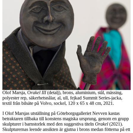
Olof Marsja, O
rakel III
(detalj), brons, aluminium, stål, mässing,
polyester rep, säkerhetsnålar, al, ull, fejkad Summit Series-jacka,
textil från bilsäte på Volvo, sockel, 120 x 65 x 48 cm, 2021.
I Olof Marsjas utställning på Göteborgsgalleriet Nevven kastas
betraktaren tillbaka till konstens magiska ursprung, genom en grupp
skulpturer i barnstorlek med den suggestiva titeln
Orakel
(2021).
Skulpturernas leende ansikten är gjutna i brons medan fötterna på ett