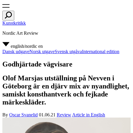
Kunstkritikk
Nordic Art Review
english/nordic
en
Dansk udgave
Norsk utgave
Svensk utgåva
International edition
Godhjärtade vägvisare
Olof Marsjas utställning på Nevven i
Göteborg är en djärv mix av nyandlighet,
samiskt konsthantverk och fejkade
märkeskläder.
By
Oscar Svanelid
01.06.21
Review
Article in English