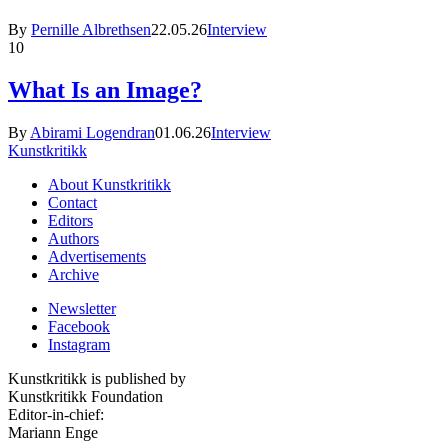
By
Pernille Albrethsen
22.05.26
Interview
10
What Is an Image?
By
Abirami Logendran
01.06.26
Interview
Kunstkritikk
About Kunstkritikk
Contact
Editors
Authors
Advertisements
Archive
Newsletter
Facebook
Instagram
Kunstkritikk is published by
Kunstkritikk Foundation
Editor-in-chief:
Mariann Enge