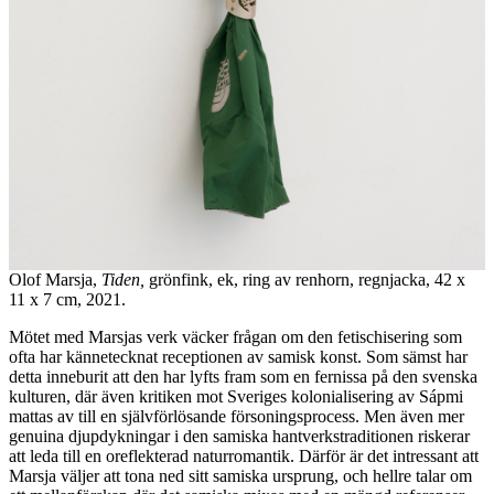
Olof Marsja,
Tiden,
grönfink, ek, ring av renhorn, regnjacka, 42 x
11 x 7 cm, 2021.
Mötet med Marsjas verk väcker frågan om den fetischisering som
ofta har kännetecknat receptionen av samisk konst. Som sämst har
detta inneburit att den har lyfts fram som en fernissa på den svenska
kulturen, där även kritiken mot Sveriges kolonialisering av Sápmi
mattas av till en självförlösande försoningsprocess. Men även mer
genuina djupdykningar i den samiska hantverkstraditionen riskerar
att leda till en oreflekterad naturromantik. Därför är det intressant att
Marsja väljer att tona ned sitt samiska ursprung, och hellre talar om