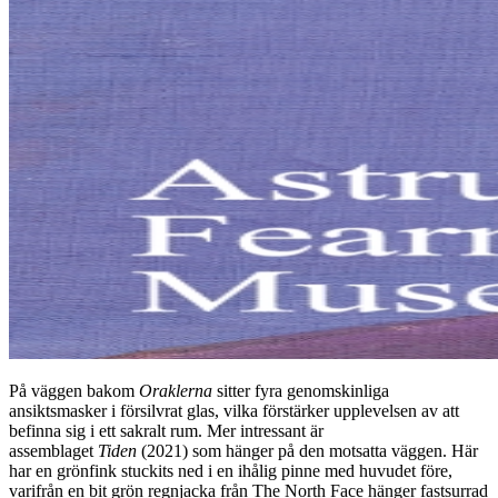
På väggen bakom
Oraklerna
sitter fyra genomskinliga
ansiktsmasker i försilvrat glas, vilka förstärker upplevelsen av att
befinna sig i ett sakralt rum. Mer intressant är
assemblaget
Tiden
(2021) som hänger på den motsatta väggen. Här
har en grönfink stuckits ned i en ihålig pinne med huvudet före,
varifrån en bit grön regnjacka från The North Face hänger fastsurrad