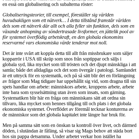
en essä om globalisering och subalterna röster:
Globaliseringsteorier, till exempel, föreställer sig världen
huvudsakligen som ett nätverk… I detta tillstånd framstår världen
dels som ett nätverk där allt och alla fyller sin funktion, dels som en
växande anhopning av söndertrasade livsformer, en jättelik pool av
för systemet överflödig arbetskraft, en den globala ekonomins
reservarmé vars ekonomiska värde tenderar mot noll.
Det är inte svårt att koppla detta till allt från missbrukare som säljer
kopparrör i USA till skräp som snos från soptippar och säljs i
globala syd, lika mycket som till trösten och det djupt mänskliga i att
samla; både det alldagliga och det som övergår i patologi. Samlandet
är ett uttryck för en systematik, och på så sätt blir det en förlängning
av frågor som Mag tidigare har uppehållit sig vid, som dragna till sin
spets handlar om arbete: människors arbete, kroppens arbete, arbete
inte bara som sysselsättning utan även som insats, som gärning.
Systematiken blir här en fråga om människans sätt att ordna sin
tillvaro, lika mycket som hennes tillgång till och plats i det globala
ekonomiska systemet. Överflödet av föremål tecknar konturerna av
de människor som det globala kapitalet inte längre har bruk för.
Men på samma sätt som en önskan ta kontroll över livet, och därmed
döden, i slutändan är fåfäng, så visar sig Mags behov att städa bort
hos sin pappa detsamma. Under arbetet verkar hon istället ha