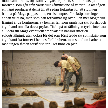
mödosamt brutits, olja som tvingats ur jorden, som formats på
fabriker, som gått från värdefulla (åtminstone så värdefulla att någon
en gång producerat dem) till att sedan förkastas för att slutligen
hamna på Mags pappas tomt, en sista utpost för skräp som ingen
annan velat ha, men som han förbarmat sig över. I en mer biografisk
läsning är de konturerna av hennes far, som samlat på sig, forslat och
tagit hand om alla dessa prylar. Titeln på utställningen tycks inte bara
alludera till Mags eventuellt ambivalenta känslor inför en
soloutställning, utan också för det som först tedde sig som skräp som
tagit kaotiska former i hennes föräldrahem, men som hon i arbetet
med tingen fått en förståelse för. Det finns en plan.