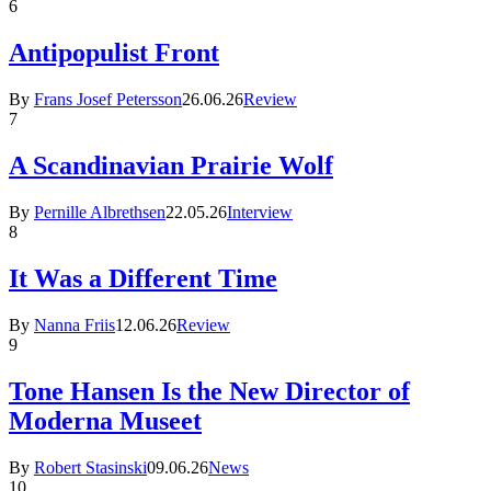
6
Antipopulist Front
By
Frans Josef Petersson
26.06.26
Review
7
A Scandinavian Prairie Wolf
By
Pernille Albrethsen
22.05.26
Interview
8
It Was a Different Time
By
Nanna Friis
12.06.26
Review
9
Tone Hansen Is the New Director of
Moderna Museet
By
Robert Stasinski
09.06.26
News
10