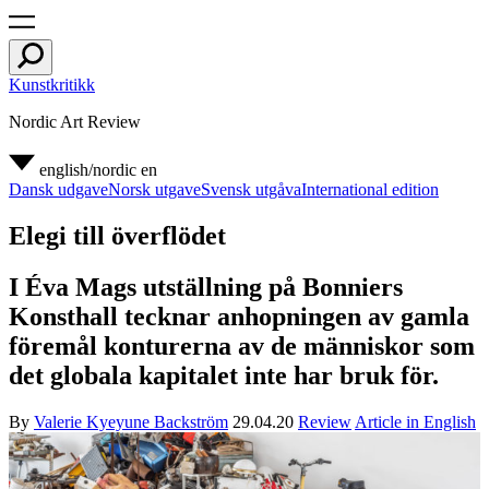
Kunstkritikk
Nordic Art Review
english/nordic
en
Dansk udgave
Norsk utgave
Svensk utgåva
International edition
Elegi till överflödet
I Éva Mags utställning på Bonniers
Konsthall tecknar anhopningen av gamla
föremål konturerna av de människor som
det globala kapitalet inte har bruk för.
By
Valerie Kyeyune Backström
29.04.20
Review
Article in English