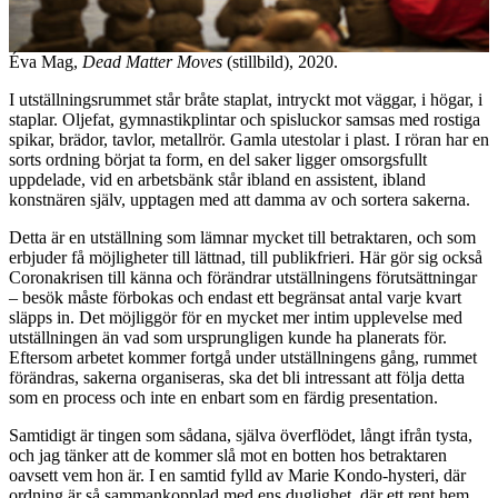
Éva Mag,
Dead Matter Moves
(stillbild), 2020.
I utställningsrummet står bråte staplat, intryckt mot väggar, i högar, i
staplar. Oljefat, gymnastikplintar och spisluckor samsas med rostiga
spikar, brädor, tavlor, metallrör. Gamla utestolar i plast. I röran har en
sorts ordning börjat ta form, en del saker ligger omsorgsfullt
uppdelade, vid en arbetsbänk står ibland en assistent, ibland
konstnären själv, upptagen med att damma av och sortera sakerna.
Detta är en utställning som lämnar mycket till betraktaren, och som
erbjuder få möjligheter till lättnad, till publikfrieri. Här gör sig också
Coronakrisen till känna och förändrar utställningens förutsättningar
– besök måste förbokas och endast ett begränsat antal varje kvart
släpps in. Det möjliggör för en mycket mer intim upplevelse med
utställningen än vad som ursprungligen kunde ha planerats för.
Eftersom arbetet kommer fortgå under utställningens gång, rummet
förändras, sakerna organiseras, ska det bli intressant att följa detta
som en process och inte en enbart som en färdig presentation.
Samtidigt är tingen som sådana, själva överflödet, långt ifrån tysta,
och jag tänker att de kommer slå mot en botten hos betraktaren
oavsett vem hon är. I en samtid fylld av Marie Kondo-hysteri, där
ordning är så sammankopplad med ens duglighet, där ett rent hem