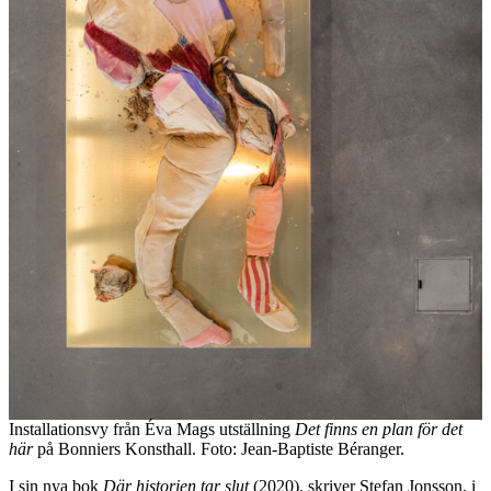
Installationsvy från Éva Mags utställning
Det finns en plan för det
här
på Bonniers Konsthall. Foto:
Jean-Baptiste Béranger.
I sin nya bok
Där historien tar slut
(2020), skriver Stefan Jonsson, i