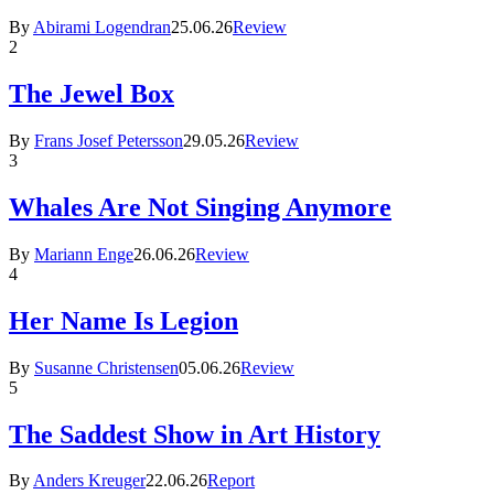
By
Abirami Logendran
25.06.26
Review
2
The Jewel Box
By
Frans Josef Petersson
29.05.26
Review
3
Whales Are Not Singing Anymore
By
Mariann Enge
26.06.26
Review
4
Her Name Is Legion
By
Susanne Christensen
05.06.26
Review
5
The Saddest Show in Art History
By
Anders Kreuger
22.06.26
Report