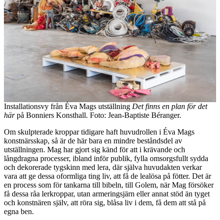
Installationsvy från Éva Mags utställning
Det finns en plan för det
här
på Bonniers Konsthall. Foto: Jean-Baptiste Béranger.
Om skulpterade kroppar tidigare haft huvudrollen i Éva Mags
konstnärsskap, så är de här bara en mindre beståndsdel av
utställningen. Mag har gjort sig känd för att i krävande och
långdragna processer, ibland inför publik, fylla omsorgsfullt sydda
och dekorerade tygskinn med lera, där själva huvudakten verkar
vara att ge dessa oformliga ting liv, att få de lealösa på fötter. Det är
en process som för tankarna till bibeln, till Golem, när Mag försöker
få dessa råa lerkroppar, utan armeringsjärn eller annat stöd än tyget
och konstnären själv, att röra sig, blåsa liv i dem, få dem att stå på
egna ben.