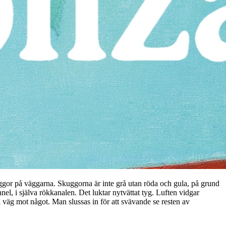
kuggor på väggarna. Skuggorna är inte grå utan röda och gula, på grund
el, i själva rökkanalen. Det luktar nytvättat tyg. Luften vidgar
 väg mot något. Man slussas in för att svävande se resten av