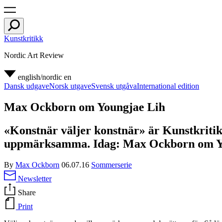
Kunstkritikk
Nordic Art Review
english/nordic
en
Dansk udgave
Norsk utgave
Svensk utgåva
International edition
Max Ockborn om Youngjae Lih
«Konstnär väljer konstnär» är Kunstkritik
uppmärksamma. Idag: Max Ockborn om Y
By
Max Ockborn
06.07.16
Sommerserie
Newsletter
Share
Print