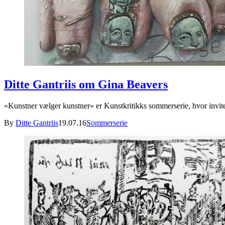
Ditte Gantriis om Gina Beavers
«Kunstner vælger kunstner» er Kunstkritikks sommerserie, hvor invit
By
Ditte Gantriis
19.07.16
Sommerserie