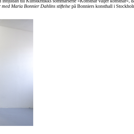
 inbjudan till Kunstkritikks sommarserie «Konstnär väljer konstnär», 
r med Maria Bonnier Dahlins stiftelse
på Bonniers konsthall i Stockholm