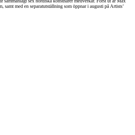
där sammanlagt sex nordiska konstnärer medverkar. Först ut är Max
, samt med en separatutställning som öppnar i augusti på Artists’