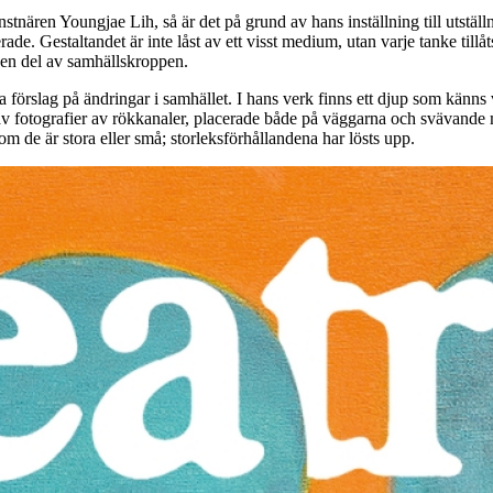
ren Youngjae Lih, så är det på grund av hans inställning till utställni
e. Gestaltandet är inte låst av ett visst medium, utan varje tanke tillåts
m en del av samhällskroppen.
ta förslag på ändringar i samhället. I hans verk finns ett djup som känn
av fotografier
av rökkanaler, placerade både på väggarna och svävande mit
 om de är stora eller små; storleksförhållandena har lösts upp.