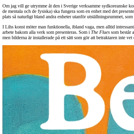
Om jag vill ge utrymme åt den i Sverige verksamme sydkoreanske konstnä
de mentala och de fysiska) ska fungera som en enhet med det presenterad
plats så naturligt bland andra enheter utanför utställningsrummet, so
I Lihs konst möter man funktionella, ibland vaga, men alltid intressan
arbete bakom alla verk som presenteras. Som i
The Flues
som b
estår 
men bilderna är installerade på ett sätt som gör att betraktaren inte vet