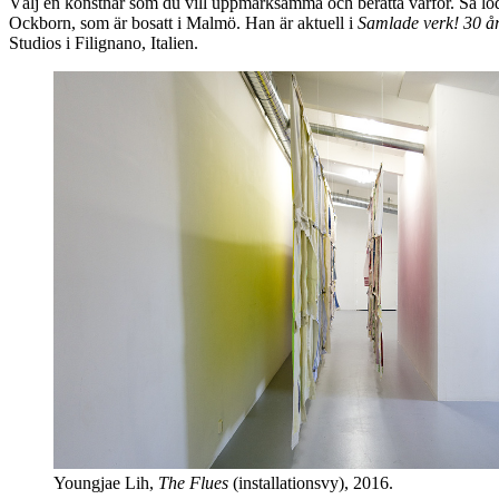
Välj en konstnär som du vill uppmärksamma och berätta varför. Så löd
Ockborn, som är bosatt i Malmö. Han är aktuell i
Samlade verk! 30
å
Studios i Filignano, Italien.
Youngjae Lih,
The Flues
(installationsvy), 2016.