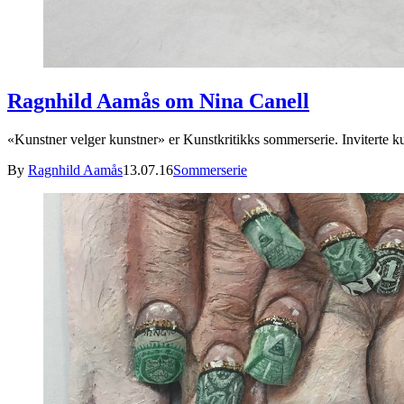
Ragnhild Aamås om Nina Canell
«Kunstner velger kunstner» er Kunstkritikks sommerserie. Inviterte 
By
Ragnhild Aamås
13.07.16
Sommerserie