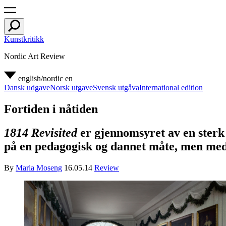
Kunstkritikk
Nordic Art Review
english/nordic
en
Dansk udgave
Norsk utgave
Svensk utgåva
International edition
Fortiden i nåtiden
1814 Revisited
er gjennomsyret av en sterk t
på en pedagogisk og dannet måte, men med
By
Maria Moseng
16.05.14
Review