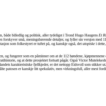
, både billedlig og politisk, aller tydeligst i Trond Hugo Haugens
Et Ri
 forskyver små, meningsbærende detaljer, og fyller sin versjon med 11
asjon som folkestyret er tuftet på, og kanskje også, det
utopiske
i dette
tstillingen, og fungerer som en påminner om at de 112 bøndene, kjøpmen
atihistorie, og at dette prosjektet fortsatt pågår. Også Victor Mutelek
landets karakteristiske fjellkjeder, er det nettopp Eidsvoll som stikker ut.
lte patosen er kanskje litt spekulativ, men virkningsfull, aller mest fordi