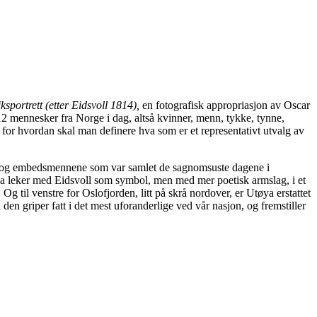
ksportrett (etter Eidsvoll 1814),
en fotografisk appropriasjon av Oscar
2 mennesker fra Norge i dag, altså kvinner, menn, tykke, tynne,
, for hvordan skal man definere hva som er et representativt utvalg av
nene og embedsmennene som var samlet de sagnomsuste dagene i
esha leker med Eidsvoll som symbol, men med mer poetisk armslag, i et
 Og til venstre for Oslofjorden, litt på skrå nordover, er Utøya erstattet
 den griper fatt i det mest uforanderlige ved vår nasjon, og fremstiller