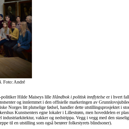
4. Foto: André
politiker Hilde Maiseys lille
Håndbok i politisk innflytelse
er i hvert fa
unstsenter og innlemmet i den offisielle markeringen av Grunnlovsjubileet.
ske Norges litt plutselige fødsel, handler dette utstillingsprosjektet i s
i Akershus Kunstsenters egne lokaler i Lillestrøm, men hoveddelen er plass
industriarkitektur, vakker og nedstrippa. Vegg i vegg med den staselig
ppe til en utstilling som også berører folkestyrets blindsoner).