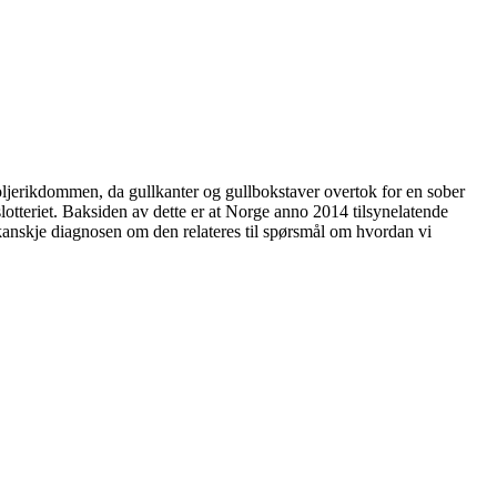
 oljerikdommen, da gullkanter og gullbokstaver overtok for en sober
slotteriet. Baksiden av dette er at Norge anno 2014 tilsynelatende
r kanskje diagnosen om den relateres til spørsmål om hvordan vi