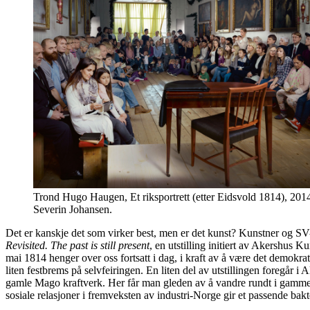
Trond Hugo Haugen, Et riksportrett (etter Eidsvold 1814), 201
Severin Johansen.
Det er kanskje det som virker best, men er det kunst? Kunstner og SV-
Revisited. The past is still present
, en utstilling initiert av Akershus K
mai 1814 henger over oss fortsatt i dag, i kraft av å være det demokrati
liten festbrems på selvfeiringen. En liten del av utstillingen foregår 
gamle Mago kraftverk. Her får man gleden av å vandre rundt i gammel 
sosiale relasjoner i fremveksten av industri-Norge gir et passende bakte