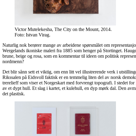
Victor Mutelekesha, The City on the Mount, 2014.
Foto: Istvan Virag.
Naturlig nok berører mange av arbeidene spørsmålet om representasjon
Wergelands ikoniske maleri fra 1885 som henger på Stortinget. Haugen
brune, beige og rosa, som en kommentar til ideen om politisk represent
nordmenn?
Det blir sånn sett et viktig, om enn litt vel illustrerende verk i u
Rikssalen på Eidsvoll faktisk er en temmelig liten del av norsk demokr
trerelieff som viser et Norgeskart med forvrengt topografi. I stedet for 
av et dypt hull. Et slag i kartet, et kulehull, en dyp mørk dal. Den avmå
det plastisk.