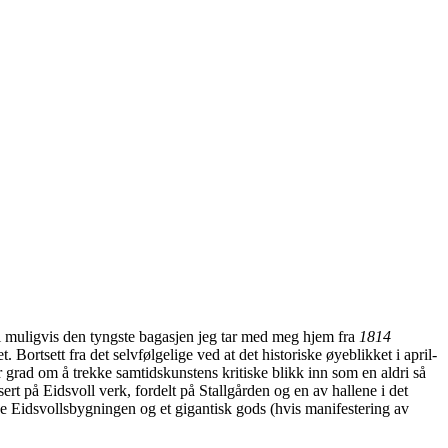
ll muligvis den tyngste bagasjen jeg tar med meg hjem fra
1814
 Bortsett fra det selvfølgelige ved at det historiske øyeblikket i april-
tor grad om å trekke samtidskunstens kritiske blikk inn som en aldri så
ert på Eidsvoll verk, fordelt på Stallgården og en av hallene i det
e Eidsvollsbygningen og et gigantisk gods (hvis manifestering av