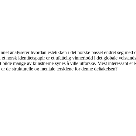
 annet analyserer hvordan estetikken i det norske passet endret seg med
et norsk identitetspapir er et ufattelig vinnerlodd i det globale velstand
et bilde mange av kunstnerne synes å ville utforske. Mest interessant e
 er de strukturelle og mentale tersklene for denne deltakelsen?