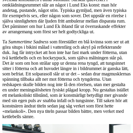
omklädningsrummet slår an något i Lund Eks konst: man hör
andetag, pustande, något stön. Typiska gymljud, men även typiska
för exempelvis sex, eller någon som sover. Det uppstår en rörelse i
själva sinnligheten där ljuden fritt ambulerar mellan disparata rum.
Det påminner om hur Lund Ek ibland får ut överraskande effekter
av arrangemang som först ser helt godtyckliga ut.
Ta
Summertime Sadness
som föreställer en blå kvinna som ser ut att
göra situps i bikini målad i vattenfärg och akryl på reflekterande
duk. Jag får intrycket att hon inte har fast mark under fötterna, utan
två kettlebells och en hockeypuck, som själva målningen står på.
Det är som om hon strålar upp ur denna rena tyngd, att tungsinnet
sitter i fötterna och att huvudet längre in i bildrummet är ganska lätt,
som befriat. Ett solparasoll slår ut ur det – sedan drar magmusklernas
spänning tillbaka allt ner mot fötterna och tyngderna. Utan
redskapen skulle bilden nog inte få den rörelsen, utan mer gestalta
en under meningslösheten fysiskt plågad kropp. Nu gestaltas istället
ett melankoliskt tillstånd, som är konstnärligt betydligt mer givande
med sin egen puls av snabba infall och tungsinne. Till saken hör att
konstnären ändrat titeln sedan jag såg verket som först hette
«melankoli». Den nya titeln passar bilden bättre, men verket med
kettlebells sämre.