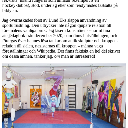
rekvisita, ibland fungerar som armatur (exempelvis en
hockeyklubba), stöd, underlag eller som readymades fastsatta på
bildytan.
Jag överraskades först av Lund Eks slappa användning av
sportutrustning. Den uttrycker inte någon djupare relation till
föremålens vanliga bruk. Jag läser i konstnärens enormt fina
ateljédagbok från december 2020, som finns i utställningen, och
förargas över hennes lösa tankar om antik skulptur och kroppens
relation till själen, nazisternas till kroppen – många vaga
föreställningar och Wikipedia. Det finns faktiskt en hel del skrivet
om dessa ämnen, tänker jag,
om
man är intresserad!