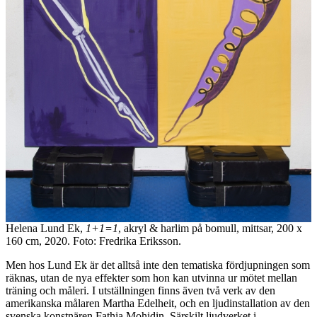
Helena Lund Ek,
1+1=1
,​ akryl & harlim på bomull, mittsar, 200 x
160 cm, 2020. Foto: Fredrika Eriksson.
Men hos Lund Ek är det alltså inte den tematiska fördjupningen som
räknas, utan de nya effekter som hon kan utvinna ur mötet mellan
träning och måleri. I utställningen finns även två verk av den
amerikanska målaren Martha Edelheit, och en ljudinstallation av den
svenska konstnären Fathia Mohidin. Särskilt ljudverket i