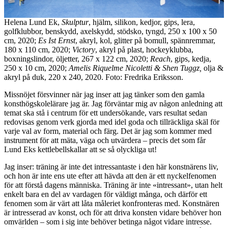
Helena Lund Ek,
Skulptur
,​ hjälm, silikon, kedjor, gips, lera,
golfklubbor, benskydd, axelskydd, stödsko, tyngd, 250 x 100 x 50
cm, 2020;
Es Ist Ernst
,​ akryl, kol, glitter på bomull, spännremmar,
180 x 110 cm, 2020;
Victory
,​ akryl på plast, hockeyklubba,
boxningslindor, öljetter, 267 x 122 cm, 2020;
Reach
​, gips, kedja,
250 x 10 cm, 2020;
Amelis Riquelme Nicoletti & Shen Tuggz,
​ olja &
akryl på duk, 220 x 240, 2020. Foto: Fredrika Eriksson.
Missnöjet försvinner när jag inser att jag tänker som den gamla
konsthögskolelärare jag är. Jag förväntar mig av någon anledning att
temat ska stå i centrum för ett undersökande, vars resultat sedan
redovisas genom verk gjorda med idel goda och tillräckliga skäl för
varje val av form, material och färg. Det är jag som kommer med
instrument för att mäta, väga och utvärdera – precis det som får
Lund Eks kettlebellskallar att se så olyckliga ut!
Jag inser: träning är inte det intressantaste i den här konstnärens liv,
och hon är inte ens ute efter att hävda att den är ett nyckelfenomen
för att förstå dagens människa. Träning är inte «intressant», utan helt
enkelt bara en del av vardagen för väldigt många, och därför ett
fenomen som är värt att låta måleriet konfronteras med. Konstnären
är intresserad av konst, och för att driva konsten vidare behöver hon
omvärlden – som i sig inte behöver betinga något vidare intresse.