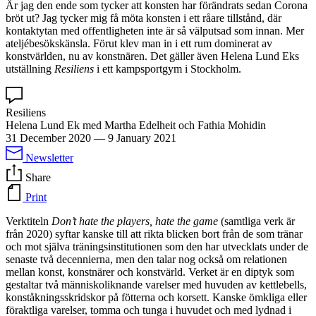
Är jag den ende som tycker att konsten har förändrats sedan Corona
bröt ut? Jag tycker mig få möta konsten i ett råare tillstånd, där
kontaktytan med offentligheten inte är så välputsad som innan. Mer
ateljébesökskänsla. Förut klev man in i ett rum dominerat av
konstvärlden, nu av konstnären. Det gäller även Helena Lund Eks
utställning
Resiliens
i ett kampsportgym i Stockholm.
Resiliens
Helena Lund Ek med Martha Edelheit och Fathia Mohidin
31 December 2020
—
9 January 2021
Newsletter
Share
Print
Verktiteln
Don’t hate the players, hate the game
(samtliga verk är
från 2020) syftar kanske till att rikta blicken bort från de som tränar
och mot själva träningsinstitutionen som den har utvecklats under de
senaste två decennierna, men den talar nog också om relationen
mellan konst, konstnärer och konstvärld. Verket är en diptyk som
gestaltar två människoliknande varelser med huvuden av kettlebells,
konståkningsskridskor på fötterna och korsett. Kanske ömkliga eller
föraktliga varelser, tomma och tunga i huvudet och med lydnad i