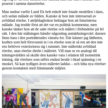
poserat i samma dansrörelse.
Man undrar varför Lund Ek helt enkelt inte fotade modellen i dans,
och sedan målade av bilden. Kanske är hon inte intresserad av
avbildad rörelse. I ateljédagboken beklagar hon att futuristerna
målade. Jag trodde först att det var en politisk kommentar, men
kanske tänker hon att de satte rörelse och måleri i förbindelse på fel
sätt. I den här målningen händer någonting anmärkningsvärt: dansen
finns bara i den porträtterades vänstra fot. Där känner jag lättheten,
kraften som helt försvunnit in i en rörelse som är så ren att den inte
ens behöver exteriorisera sig i rummet. Inte måleriskt avbildad
rörelse, utan rörelse direkt i måleriet. Vill man se en analogi till
träningsvärlden så skulle den kanske vara i relation till isometrisk
träning, där rörelsen som utförs endast består i ökad spänning i en
muskel. Så kan tydligen även måleriet laddas – och hitta nya rörelser
genom kontakten med främmande miljöer.