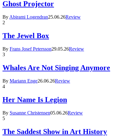
Ghost Projector
By
Abirami Logendran
25.06.26
Review
2
The Jewel Box
By
Frans Josef Petersson
29.05.26
Review
3
Whales Are Not Singing Anymore
By
Mariann Enge
26.06.26
Review
4
Her Name Is Legion
By
Susanne Christensen
05.06.26
Review
5
The Saddest Show in Art History