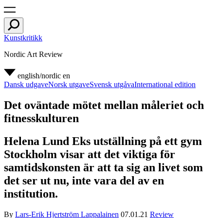
Kunstkritikk
Nordic Art Review
english/nordic
en
Dansk udgave
Norsk utgave
Svensk utgåva
International edition
Det oväntade mötet mellan måleriet och
fitnesskulturen
Helena Lund Eks utställning på ett gym
Stockholm visar att det viktiga för
samtidskonsten är att ta sig an livet som
det ser ut nu, inte vara del av en
institution.
By
Lars-Erik Hjertström Lappalainen
07.01.21
Review