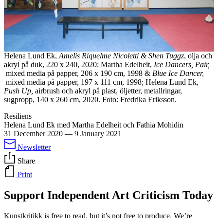
Helena Lund Ek,
Amelis Riquelme Nicoletti & Shen Tuggz
, olja och
akryl på duk, 220 x 240, 2020; Martha Edelheit,
Ice Dancers, Pair,
mixed media på papper, 206 x 190 cm, 1998 &
Blue Ice Dancer,
mixed media på papper, 197 x 111 cm, 1998; Helena Lund Ek,
Push Up,
airbrush och akryl på plast, öljetter, metallringar,
sugpropp, 140 x 260 cm, 2020. Foto: Fredrika Eriksson.
Resiliens
Helena Lund Ek med Martha Edelheit och Fathia Mohidin
31 December 2020
—
9 January 2021
Newsletter
Share
Print
Support Independent Art Criticism Today
Kunstkritikk is free to read, but it’s not free to produce. We’re