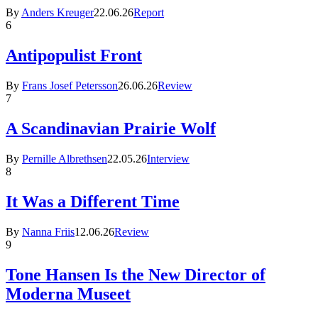
By
Anders Kreuger
22.06.26
Report
6
Antipopulist Front
By
Frans Josef Petersson
26.06.26
Review
7
A Scandinavian Prairie Wolf
By
Pernille Albrethsen
22.05.26
Interview
8
It Was a Different Time
By
Nanna Friis
12.06.26
Review
9
Tone Hansen Is the New Director of
Moderna Museet