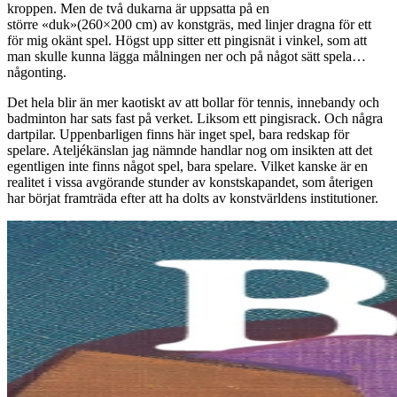
kroppen. Men de två dukarna är uppsatta på en
större «duk»(260×200 cm) av konstgräs, med linjer dragna för ett
för mig okänt spel. Högst upp sitter ett pingisnät i vinkel, som att
man skulle kunna lägga målningen ner och på något sätt spela…
någonting.
Det hela blir än mer kaotiskt av att bollar för tennis, innebandy och
badminton har sats fast på verket. Liksom ett pingisrack. Och några
dartpilar. Uppenbarligen finns här inget spel, bara redskap för
spelare. Ateljékänslan jag nämnde handlar nog om insikten att det
egentligen inte finns något spel, bara spelare. Vilket kanske är en
realitet i vissa avgörande stunder av konstskapandet, som återigen
har börjat framträda efter att ha dolts av konstvärldens institutioner.