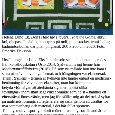
Helena Lund Ek,
Don’t Hate the Players, Hate the Game,
akryl,
kol, oljepastell på duk, konstgräs på mdf, pingisracket, tennisbollar,
badmintonbollar, dartpilar, pingisnät, 260 x 200 cm, 2020. Foto:
Fredrika Eriksson.
Utställningen är Lund Eks åttonde solo sedan hon examinerades
från konsthögskolan i Oslo 2014. Själv minns jag henne från
Modernautställningen
(2018). Då som nu målade hon inte bara i
stora utan även ovanliga format, och hängningen var elaborerad.
Titeln
Resiliens
– termen är tydligen inte längre enbart en medicinsk
benämning för vävnaders elasticitet, utan har kommit att
betyda «förmågan att återhämta sig eller motstå olika
störningar» inom snart sagt vilket område som helst – nämner ett
eftersträvat fitnessvärde, men jag föreställer mig att det också syftar
på måleriets förmåga att regenerera sig själv genom att utsättas för
nya sammanhang och material, i det här fallet sportens.
Träningsmotiv i sportig kolorit möter utrustning som ibland är ren