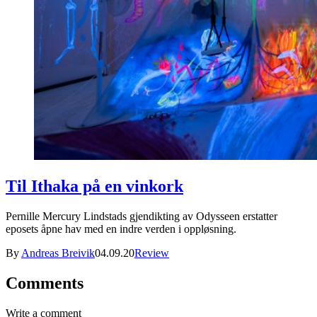
Til Ithaka på en vinkork
Pernille Mercury Lindstads gjendikting av Odysseen erstatter
eposets åpne hav med en indre verden i oppløsning.
By
Andreas Breivik
04.09.20
Review
Comments
Write a comment