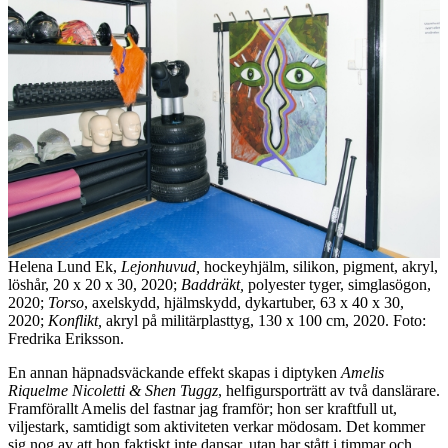
Helena Lund Ek,
Lejonhuvud,
​ hockeyhjälm, silikon, pigment, akryl,
löshår, 20 x 20 x 30, 2020;
Baddräkt,
​ polyester tyger, simglasögon,
2020;
Torso
,​ axelskydd, hjälmskydd, dykartuber, 63 x 40 x 30,
2020;
Konflikt,
​ akryl på militärplasttyg, 130 x 100 cm, 2020. Foto:
Fredrika Eriksson.
En annan häpnadsväckande effekt skapas i diptyken
Amelis
Riquelme Nicoletti & Shen Tuggz
, helfigursporträtt av två danslärare.
Framförallt Amelis del fastnar jag framför; hon ser kraftfull ut,
viljestark, samtidigt som aktiviteten verkar mödosam. Det kommer
sig nog av att hon faktiskt inte dansar, utan har stått i timmar och