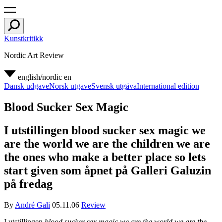
Kunstkritikk
Nordic Art Review
english/nordic
en
Dansk udgave
Norsk utgave
Svensk utgåva
International edition
Blood Sucker Sex Magic
I utstillingen blood sucker sex magic we
are the world we are the children we are
the ones who make a better place so lets
start given som åpnet på Galleri Galuzin
på fredag
By
André Gali
05.11.06
Review
I utstillingen
blood sucker sex magic we are the world we are the