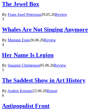
The Jewel Box
By
Frans Josef Petersson
29.05.26
Review
3
Whales Are Not Singing Anymore
By
Mariann Enge
26.06.26
Review
4
Her Name Is Legion
By
Susanne Christensen
05.06.26
Review
5
The Saddest Show in Art History
By
Anders Kreuger
22.06.26
Report
6
Antipopulist Front