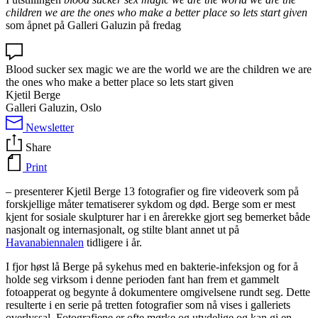
children we are the ones who make a better place so lets start given
som åpnet på Galleri Galuzin på fredag
Blood sucker sex magic we are the world we are the children we are
the ones who make a better place so lets start given
Kjetil Berge
Galleri Galuzin, Oslo
Newsletter
Share
Print
– presenterer Kjetil Berge 13 fotografier og fire videoverk som på
forskjellige måter tematiserer sykdom og død. Berge som er mest
kjent for sosiale skulpturer har i en årerekke gjort seg bemerket både
nasjonalt og internasjonalt, og stilte blant annet ut på
Havanabiennalen
tidligere i år.
I fjor høst lå Berge på sykehus med en bakterie-infeksjon og for å
holde seg virksom i denne perioden fant han frem et gammelt
fotoapperat og begynte å dokumentere omgivelsene rundt seg. Dette
resulterte i en serie på tretten fotografier som nå vises i galleriets
overlyssal. Fotografiene er ofte mørke og utydelige og kan gi en