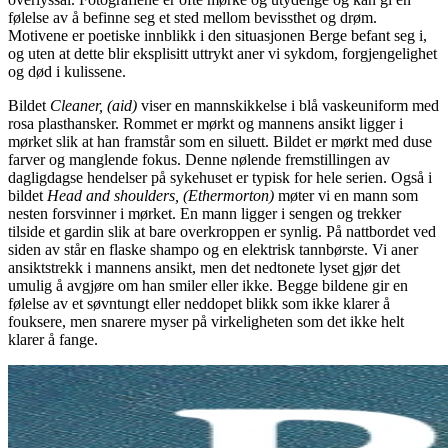
følelse av å befinne seg et sted mellom bevissthet og drøm.
Motivene er poetiske innblikk i den situasjonen Berge befant seg i,
og uten at dette blir eksplisitt uttrykt aner vi sykdom, forgjengelighet
og død i kulissene.
Bildet
Cleaner, (aid)
viser en mannskikkelse i blå vaskeuniform med
rosa plasthansker. Rommet er mørkt og mannens ansikt ligger i
mørket slik at han framstår som en siluett. Bildet er mørkt med duse
farver og manglende fokus. Denne nølende fremstillingen av
dagligdagse hendelser på sykehuset er typisk for hele serien. Også i
bildet
Head and shoulders, (Ethermorton)
møter vi en mann som
nesten forsvinner i mørket. En mann ligger i sengen og trekker
tilside et gardin slik at bare overkroppen er synlig. På nattbordet ved
siden av står en flaske shampo og en elektrisk tannbørste. Vi aner
ansiktstrekk i mannens ansikt, men det nedtonete lyset gjør det
umulig å avgjøre om han smiler eller ikke. Begge bildene gir en
følelse av et søvntungt eller neddopet blikk som ikke klarer å
fouksere, men snarere myser på virkeligheten som det ikke helt
klarer å fange.