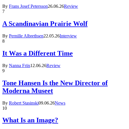
By
Frans Josef Petersson
26.06.26
Review
7
A Scandinavian Prairie Wolf
By
Pernille Albrethsen
22.05.26
Interview
8
It Was a Different Time
By
Nanna Friis
12.06.26
Review
9
Tone Hansen Is the New Director of
Moderna Museet
By
Robert Stasinski
09.06.26
News
10
What Is an Image?