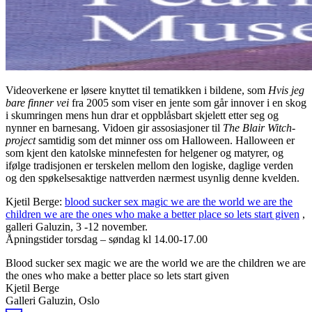
Videoverkene er løsere knyttet til tematikken i bildene, som
Hvis jeg
bare finner vei
fra 2005 som viser en jente som går innover i en skog
i skumringen mens hun drar et oppblåsbart skjelett etter seg og
nynner en barnesang. Vidoen gir assosiasjoner til
The Blair Witch-
project
samtidig som det minner oss om Halloween. Halloween er
som kjent den katolske minnefesten for helgener og matyrer, og
ifølge tradisjonen er terskelen mellom den logiske, daglige verden
og den spøkelsesaktige nattverden nærmest usynlig denne kvelden.
Kjetil Berge:
blood sucker sex magic we are the world we are the
children we are the ones who make a better place so lets start given
,
galleri Galuzin, 3 -12 november.
Åpningstider torsdag – søndag kl 14.00-17.00
Blood sucker sex magic we are the world we are the children we are
the ones who make a better place so lets start given
Kjetil Berge
Galleri Galuzin, Oslo