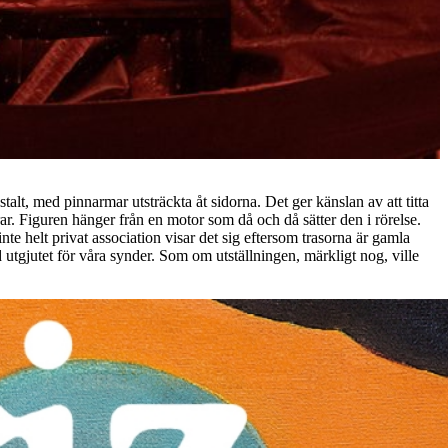
alt, med pinnarmar utsträckta åt sidorna. Det ger känslan av att titta
ar. Figuren hänger från en motor som då och då sätter den i rörelse.
te helt privat association visar det sig eftersom trasorna är gamla
od utgjutet för våra synder. Som om utställningen, märkligt nog, ville