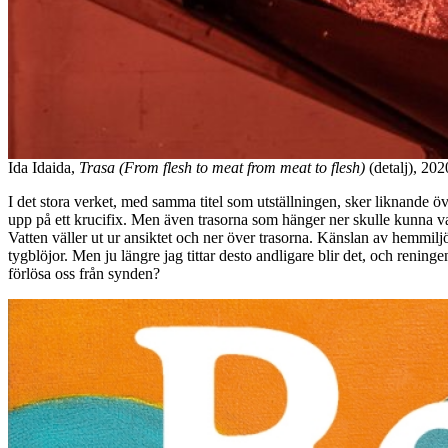
Ida Idaida,
Trasa (From flesh to meat from meat to flesh)
(detalj), 202
I det stora verket, med samma titel som utställningen, sker liknande öv
upp på ett krucifix. Men även trasorna som hänger ner skulle kunna var
Vatten väller ut ur ansiktet och ner över trasorna. Känslan av hemmiljö
tygblöjor. Men ju längre jag tittar desto andligare blir det, och rening
förlösa oss från synden?