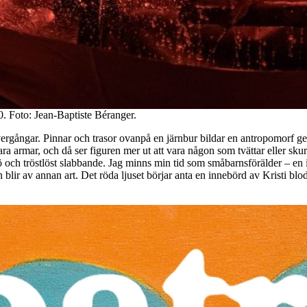
0. Foto: Jean-Baptiste Béranger.
ergångar. Pinnar och trasor ovanpå en järnbur bildar en antropomorf gest
a armar, och då ser figuren mer ut att vara någon som tvättar eller skur
 och tröstlöst slabbande. Jag minns min tid som småbarnsförälder – en in
en blir av annan art. Det röda ljuset börjar anta en innebörd av Kristi bl