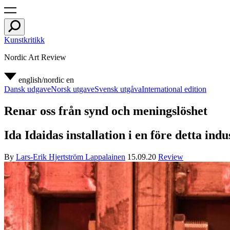
Kunstkritikk
Nordic Art Review
english/nordic
en
Dansk udgave
Norsk utgave
Svensk utgåva
International edition
Renar oss från synd och meningslöshet
Ida Idaidas installation i en före detta in
By
Lars-Erik Hjertström Lappalainen
15.09.20
Review