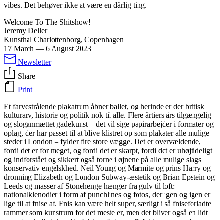
vibes. Det behøver ikke at være en dårlig ting.
Welcome To The Shitshow!
Jeremy Deller
Kunsthal Charlottenborg, Copenhagen
17 March
—
6 August 2023
Newsletter
Share
Print
Et farvestrålende plakatrum åbner ballet, og herinde er der britisk
kulturarv, historie og politik nok til alle. Flere årtiers års tilgængelig
og sloganmættet gadekunst – det vil sige papirarbejder i formater og
oplag, der har passet til at blive klistret op som plakater alle mulige
steder i London – fylder fire store vægge. Det er overvældende,
fordi det er for meget, og fordi det er skarpt, fordi det er uhøjtideligt
og indforstået og sikkert også torne i øjnene på alle mulige slags
konservativ engelskhed. Neil Young og Marmite og prins Harry og
dronning Elizabeth og London Subway-æstetik og Brian Epstein og
Leeds og masser af Stonehenge hænger fra gulv til loft:
nationalklenodier i form af punchlines og fotos, der igen og igen er
lige til at fnise af. Fnis kan være helt super, særligt i så fniseforladte
rammer som kunstrum for det meste er, men det bliver også en lidt