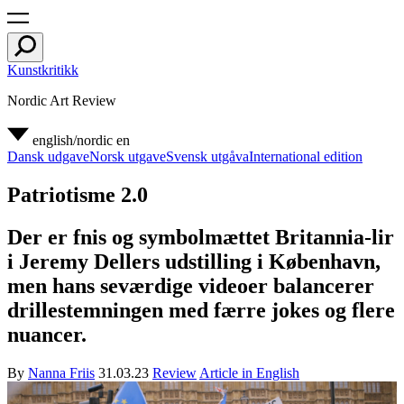
Kunstkritikk
Nordic Art Review
english/nordic
en
Dansk udgave
Norsk utgave
Svensk utgåva
International edition
Patriotisme 2.0
Der er fnis og symbolmættet Britannia-lir
i Jeremy Dellers udstilling i København,
men hans seværdige videoer balancerer
drillestemningen med færre jokes og flere
nuancer.
By
Nanna Friis
31.03.23
Review
Article in English