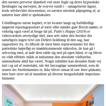
den næsten perverse skønhed ved store fugle og deres hypnotiske
fjerdragter og snevejret, de svæver rundt i – optagelserne ligner,
trods selvbevidst slowmotion, en næsten uironisk påpegning af, at
naturen bare altid er spektakulær.
Udstillingens næste kapitel, et tre kvarter langt og forbilledligt
nøgternt reportageportræt af mere eller mindre gale Brexit-støtter, er
virkelig også værd at bruge tid på.
Putin
’
s Happy
(2019) er
videoværkets utvetydige titel, men selv uden den hersker der
naturligvis ingen tvivl om Dellers holdning til den sag, han
rapporterer fra. At tilbyde de mest bims repræsentanter for den
patriotiske højrefløj en imødekommende mikrofon, de kan gå i
selvsving med, at lade dem rable sig ned på egen hånd, er og bliver
en vildt effektiv måde at indramme den absolutte vildfarelse,
nationalisme altid har været. Noget subtilitet kan desuden finde vej
ind i og ud af materialet, når det farceagtige sammenbrud, som de
senere års Storbritannien er, ikke bliver omsat til
one liner
-plakater,
men bare siver ud af mundene på diverse længselsfulde imperium-
fantaster.