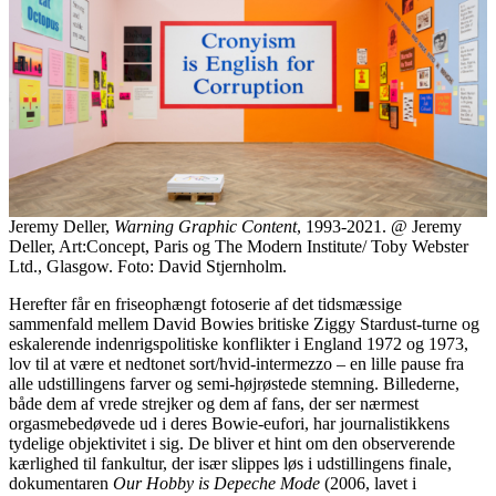
Jeremy Deller,
Warning Graphic Content
, 1993-2021. @ Jeremy
Deller, Art:Concept, Paris og The Modern Institute/ Toby Webster
Ltd., Glasgow. Foto: David Stjernholm.
Herefter får en friseophængt fotoserie af det tidsmæssige
sammenfald mellem David Bowies britiske Ziggy Stardust-turne og
eskalerende indenrigspolitiske konflikter i England 1972 og 1973,
lov til at være et nedtonet sort/hvid-intermezzo – en lille pause fra
alle udstillingens farver og semi-højrøstede stemning. Billederne,
både dem af vrede strejker og dem af fans, der ser nærmest
orgasmebedøvede ud i deres Bowie-eufori, har journalistikkens
tydelige objektivitet i sig. De bliver et hint om den observerende
kærlighed til fankultur, der især slippes løs i udstillingens finale,
dokumentaren
Our Hobby is Depeche Mode
(2006, lavet i