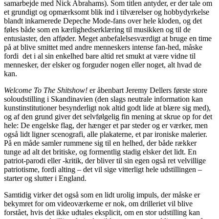
samarbejde med Nick Abrahams). Som titlen antyder, er der tale om
et grundigt og opmærksomt blik ind i tilværelser og hobbydyrkelse
blandt inkarnerede Depeche Mode-fans over hele kloden, og det
føles både som en kærlighedserklæring til musikken og til de
entusiaster, den afføder. Meget anbefalelsesværdigt at bruge en time
på at blive smittet med andre menneskers intense fan-hed, måske
fordi det i al sin enkelhed bare altid ret smukt at være vidne til
mennesker, der elsker og forguder nogen eller noget, alt hvad de
kan.
Welcome To The Shitshow!
er åbenbart Jeremy Dellers første store
soloudstilling i Skandinavien (den slags neutrale information kan
kunstinstitutioner besynderligt nok altid godt lide at blære sig med),
og af den grund giver det selvfølgelig fin mening at skrue op for det
hele: De engelske flag, der hænger et par steder og er værker, men
også lidt ligner scenografi, alle plakaterne, et par ironiske malerier.
På en måde samler rummene sig til en helhed, der både rækker
tunge ad alt det britiske, og formentlig stadig elsker det lidt. En
patriot-parodi eller -kritik, der bliver til sin egen også ret velvillige
patriotisme, fordi alting – det vil sige vitterligt hele udstillingen –
starter og slutter i England.
Samtidig virker det også som en lidt urolig impuls, der måske er
bekymret for om videoværkerne er nok, om drilleriet vil blive
forstået, hvis det ikke udtales eksplicit, om en stor udstilling kan