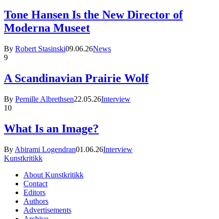
Tone Hansen Is the New Director of
Moderna Museet
By
Robert Stasinski
09.06.26
News
9
A Scandinavian Prairie Wolf
By
Pernille Albrethsen
22.05.26
Interview
10
What Is an Image?
By
Abirami Logendran
01.06.26
Interview
Kunstkritikk
About Kunstkritikk
Contact
Editors
Authors
Advertisements
Archive