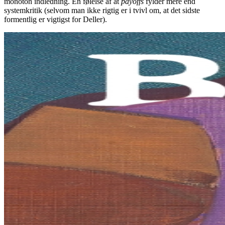
monoton indledning. En følelse af at
payoffs
fylder mere end
systemkritik (selvom man ikke rigtig er i tvivl om, at det sidste
formentlig er vigtigst for Deller).