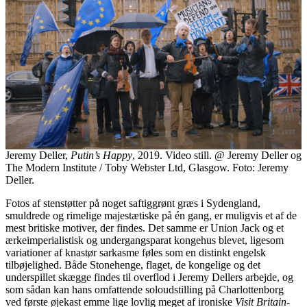
Jeremy Deller,
Putin’s Happy
, 2019. Video still. @ Jeremy Deller og
The Modern Institute / Toby Webster Ltd, Glasgow. Foto: Jeremy
Deller.
Fotos af stenstøtter på noget saftiggrønt græs i Sydengland,
smuldrede og rimelige majestætiske på én gang, er muligvis et af de
mest britiske motiver, der findes. Det samme er Union Jack og et
ærkeimperialistisk og undergangsparat kongehus blevet, ligesom
variationer af knastør sarkasme føles som en distinkt engelsk
tilbøjelighed. Både Stonehenge, flaget, de kongelige og det
underspillet skægge findes til overflod i Jeremy Dellers arbejde, og
som sådan kan hans omfattende soloudstilling på Charlottenborg
ved første øjekast emme lige lovlig meget af ironiske
Visit Britain
-