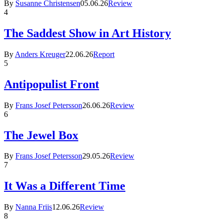
By
Susanne Christensen
05.06.26
Review
4
The Saddest Show in Art History
By
Anders Kreuger
22.06.26
Report
5
Antipopulist Front
By
Frans Josef Petersson
26.06.26
Review
6
The Jewel Box
By
Frans Josef Petersson
29.05.26
Review
7
It Was a Different Time
By
Nanna Friis
12.06.26
Review
8