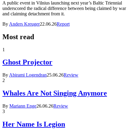
A public event in Vilnius launching next year’s Baltic Triennial
underscored the radical difference between being claimed by war
and claiming detachment from it.
By
Anders Kreuger
22.06.26
Report
Most read
1
Ghost Projector
By
Abirami Logendran
25.06.26
Review
2
Whales Are Not Singing Anymore
By
Mariann Enge
26.06.26
Review
3
Her Name Is Legion