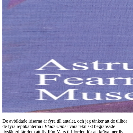
De avbildade irisarna är fyra till antalet, och jag tänker att de tillhör
de fyra replikanterna i
Bladerunner
vars tekniskt begränsade
livslängd får dem att fly från Mars till Jorden för att kräva mer liv.