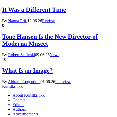
It Was a Different Time
By
Nanna Friis
12.06.26
Review
9
Tone Hansen Is the New Director of
Moderna Museet
By
Robert Stasinski
09.06.26
News
10
What Is an Image?
By
Abirami Logendran
01.06.26
Interview
Kunstkritikk
About Kunstkritikk
Contact
Editors
Authors
Advertisements