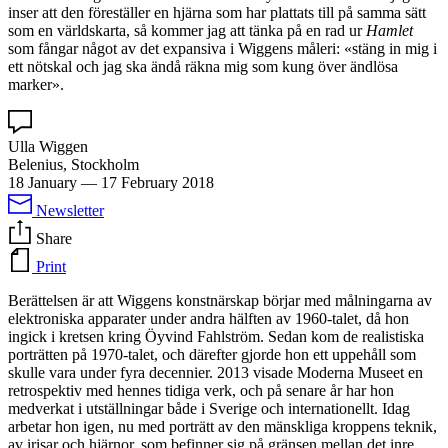
inser att den föreställer en hjärna som har plattats till på samma sätt
som en världskarta, så kommer jag att tänka på en rad ur
Hamlet
som fångar något av det expansiva i Wiggens måleri: «stäng in mig i
ett nötskal och jag ska ändå räkna mig som kung över ändlösa
marker».
Ulla Wiggen
Belenius, Stockholm
18 January
—
17 February 2018
Newsletter
Share
Print
Berättelsen är att Wiggens konstnärskap börjar med målningarna av
elektroniska apparater under andra hälften av 1960-talet, då hon
ingick i kretsen kring Öyvind Fahlström. Sedan kom de realistiska
porträtten på 1970-talet, och därefter gjorde hon ett uppehåll som
skulle vara under fyra decennier. 2013 visade Moderna Museet en
retrospektiv med hennes tidiga verk, och på senare år har hon
medverkat i utställningar både i Sverige och internationellt. Idag
arbetar hon igen, nu med porträtt av den mänskliga kroppens teknik,
av irisar och hjärnor, som befinner sig på gränsen mellan det inre