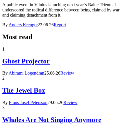
A public event in Vilnius launching next year’s Baltic Triennial
underscored the radical difference between being claimed by war
and claiming detachment from it.
By
Anders Kreuger
22.06.26
Report
Most read
1
Ghost Projector
By
Abirami Logendran
25.06.26
Review
2
The Jewel Box
By
Frans Josef Petersson
29.05.26
Review
3
Whales Are Not Singing Anymore