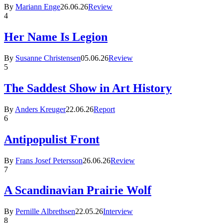
By
Mariann Enge
26.06.26
Review
4
Her Name Is Legion
By
Susanne Christensen
05.06.26
Review
5
The Saddest Show in Art History
By
Anders Kreuger
22.06.26
Report
6
Antipopulist Front
By
Frans Josef Petersson
26.06.26
Review
7
A Scandinavian Prairie Wolf
By
Pernille Albrethsen
22.05.26
Interview
8