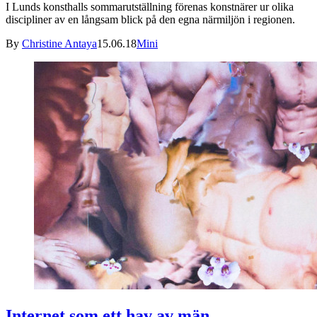
I Lunds konsthalls sommarutställning förenas konstnärer ur olika
discipliner av en långsam blick på den egna närmiljön i regionen.
By
Christine Antaya
15.06.18
Mini
Internet som ett hav av män