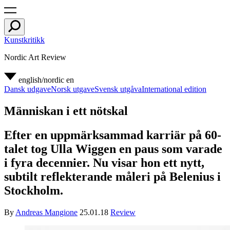
Kunstkritikk
Nordic Art Review
english/nordic
en
Dansk udgave
Norsk utgave
Svensk utgåva
International edition
Människan i ett nötskal
Efter en uppmärksammad karriär på 60-
talet tog Ulla Wiggen en paus som varade
i fyra decennier. Nu visar hon ett nytt,
subtilt reflekterande måleri på Belenius i
Stockholm.
By
Andreas Mangione
25.01.18
Review