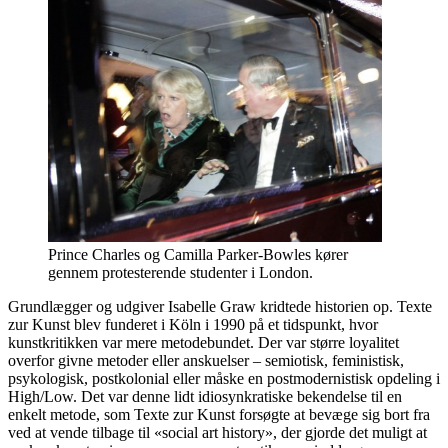
Prince Charles og Camilla Parker-Bowles kører
gennem protesterende studenter i London.
Grundlægger og udgiver Isabelle Graw kridtede historien op. Texte
zur Kunst blev funderet i Köln i 1990 på et tidspunkt, hvor
kunstkritikken var mere metodebundet. Der var større loyalitet
overfor givne metoder eller anskuelser – semiotisk, feministisk,
psykologisk, postkolonial eller måske en postmodernistisk opdeling i
High/Low. Det var denne lidt idiosynkratiske bekendelse til en
enkelt metode, som Texte zur Kunst forsøgte at bevæge sig bort fra
ved at vende tilbage til «social art history», der gjorde det muligt at