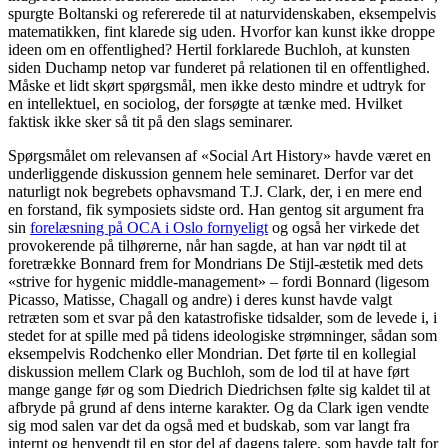
spurgte Boltanski og refererede til at naturvidenskaben, eksempelvis
matematikken, fint klarede sig uden. Hvorfor kan kunst ikke droppe
ideen om en offentlighed? Hertil forklarede Buchloh, at kunsten
siden Duchamp netop var funderet på relationen til en offentlighed.
Måske et lidt skørt spørgsmål, men ikke desto mindre et udtryk for
en intellektuel, en sociolog, der forsøgte at tænke med. Hvilket
faktisk ikke sker så tit på den slags seminarer.
Spørgsmålet om relevansen af «Social Art History» havde været en
underliggende diskussion gennem hele seminaret. Derfor var det
naturligt nok begrebets ophavsmand T.J. Clark, der, i en mere end
en forstand, fik symposiets sidste ord. Han gentog sit argument fra
sin
forelæsning på OCA i Oslo fornyeligt
og også her virkede det
provokerende på tilhørerne, når han sagde, at han var nødt til at
foretrække Bonnard frem for Mondrians De Stijl-æstetik med dets
«strive for hygenic middle-management» – fordi Bonnard (ligesom
Picasso, Matisse, Chagall og andre) i deres kunst havde valgt
retræten som et svar på den katastrofiske tidsalder, som de levede i, i
stedet for at spille med på tidens ideologiske strømninger, sådan som
eksempelvis Rodchenko eller Mondrian. Det førte til en kollegial
diskussion mellem Clark og Buchloh, som de lod til at have ført
mange gange før og som Diedrich Diedrichsen følte sig kaldet til at
afbryde på grund af dens interne karakter. Og da Clark igen vendte
sig mod salen var det da også med et budskab, som var langt fra
internt og henvendt til en stor del af dagens talere, som havde talt for