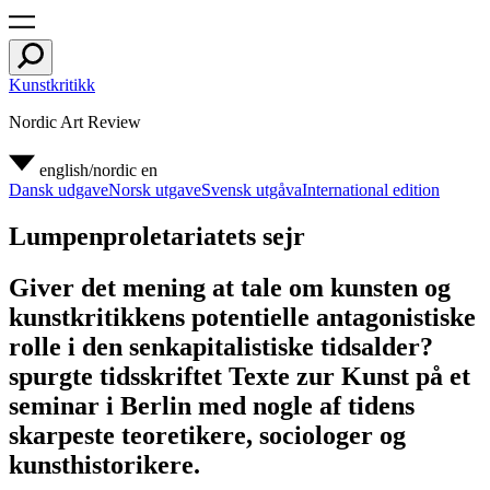
Kunstkritikk
Nordic Art Review
english/nordic
en
Dansk udgave
Norsk utgave
Svensk utgåva
International edition
Lumpenproletariatets sejr
Giver det mening at tale om kunsten og
kunstkritikkens potentielle antagonistiske
rolle i den senkapitalistiske tidsalder?
spurgte tidsskriftet Texte zur Kunst på et
seminar i Berlin med nogle af tidens
skarpeste teoretikere, sociologer og
kunsthistorikere.