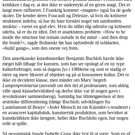
kritikken i dag er, at den ikke er undertrykt af en given magt. Det er
langt mere raffineret. I Frankrig kommer «magten» også fra de gode
skoler. De kender deres Foucault og Deleuze, så hvis du kritiserer
strukturen indefra, så har du bare forstået noget om samfundets
struktur – været en god elev. Hvis du stiller dig udenfor og kritiserer
udefra, så er du en idiot. Det er anarkistens problem: «How to be
inside the structure but remain outside in the mind – and then drop
the bomb?», sagde Boltanski før han opfordrede til solidaritet,
«build gangs», som den eneste vej frem.
Den amerikanske kunsthistoriker Benjamin Buchloh havde ikke
meget håb tilbage for kunsten, som han ser opslugt af en ny type
kulturforbruger, som så dagens lys i 1980erne og som er stadig er
mere og mere fikseret af objektet og på at konsumere kultur. Det er
ikke en decideret klasse, men minder om Marx’ begreb
Lumpenproletariat
(anvendt om den del af proletariatet, som aldrig
ville opnå klassebevidsthed og derfor ikke var til nogen gavn i
revolutionær sammenhæng). Samtidig har tilintetgørelsen af den
æstetiske differentiering (ifølge Buchloh; udviklingen fra
Lautréamont til Beuys’ «Jeder Mensch ist ein Künstler») resulteret i
en avanceret kapitalistisk, kunstnerisk produktion, som bevirker at
kunstkritikken ikke længere, heller ikke Buchlohs egen, har nogen
rolle at spille.
Så pessimistisk havde Isabelle Graw ikke lyst til at være. Som en af