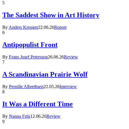
5
The Saddest Show in Art History
By
Anders Kreuger
22.06.26
Report
6
Antipopulist Front
By
Frans Josef Petersson
26.06.26
Review
7
A Scandinavian Prairie Wolf
By
Pernille Albrethsen
22.05.26
Interview
8
It Was a Different Time
By
Nanna Friis
12.06.26
Review
9