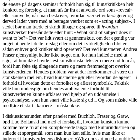
de eneste på dagens seminar forholdt hun sig til kunstkritikken helt
konkret og foreslog, at man afstår fra at anvende ord som «reveal»
eller «unveil», når man beskriver, hvordan værket virker/agerer og
derved lader være med at betragte værket som et «acting subject». I
stedet bør man træde et skridt tilbage og spørge til
hvordan
kunstværket foreslår dette eller hint: «What kind of subject does it
want to be?» Det var lidt svært at gennemskue, om der egentlig var
noget at hente i dette forslag eller om det i virkeligheden blot er
sådan enhver god kritiker altid opererer? Det ved kunstneren Andrea
Fraser øjensynligt heller ikke noget om, for hun indledte med at
sige, at hun ikke havde læst kunstkritiske tekster i mere end fem år,
fordi hun følte sig tiltagende mere og mere fremmedgjort overfor
kunstverdenen. Hendes problem var at der forekommer at være en
stor skelnen mellem, hvad kunstnerne gør eller hvordan de agerer – i
forhold til hvordan dette er fortolket og aflæst symbolsk. Faktisk
ville hun undersøge om hendes ambivalente forhold til
kunstverdenen kunne afklares ved hjælp af en uddannelse i
psykoanalyse, som hun snart ville kaste sig ud i. Og som måske ville
medføre et skift i karriere – måske ikke.
I diskussionsrunden efter panelet med Buchloh, Fraser og Graw,
bød Luc Boltanski ind med et forslag til, hvordan kunsten kunne
komme mere fri af den komplicerede tango med kulturindustrien og
stillede et spørgsmål, som man kun kan stille, hvis man ikke er
indgroet i kunstverdenens diskurser: «Why does art need a public?»,