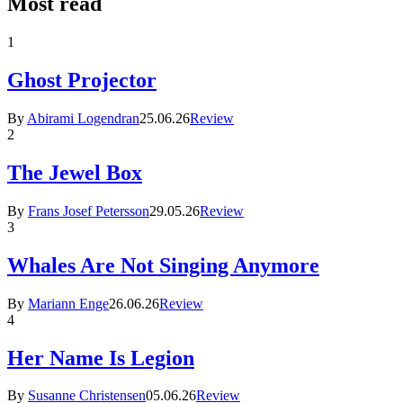
Most read
1
Ghost Projector
By
Abirami Logendran
25.06.26
Review
2
The Jewel Box
By
Frans Josef Petersson
29.05.26
Review
3
Whales Are Not Singing Anymore
By
Mariann Enge
26.06.26
Review
4
Her Name Is Legion
By
Susanne Christensen
05.06.26
Review