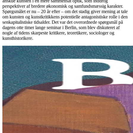
anskue kunsten i en mere sammensat optik, som inddrog
perspektiver af bredere økonomisk og samfundsmæssig karakter.
Spørgsmålet er nu – 20 år efter – om det stadig giver mening at tale
om kunsten og kunstkritikkens potentielle antagonistiske rolle i den
senkapitalistiske tidsalder. Det var det overordnede spørgsmål på
dagens otte timer lange seminar i Berlin, som blev diskuteret af
nogle af tidens skarpeste kritikere, teoretikere, sociologer og
kunsthistorikere.