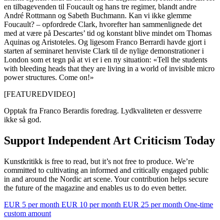
en tilbagevenden til Foucault og hans tre regimer, blandt andre
André Rottmann og Sabeth Buchmann. Kan vi ikke glemme
Foucault? – opfordrede Clark, hvorefter han sammenlignede det
med at være på Descartes’ tid og konstant blive mindet om Thomas
Aquinas og Aristoteles. Og ligesom Franco Berrardi havde gjort i
starten af seminaret henviste Clark til de nylige demonstrationer i
London som et tegn på at vi er i en ny situation: «Tell the students
with bleeding heads that they are living in a world of invisible micro
power structures. Come on!»
[FEATUREDVIDEO]
Opptak fra Franco Berardis foredrag. Lydkvaliteten er dessverre
ikke så god.
Support Independent Art Criticism Today
Kunstkritikk is free to read, but it’s not free to produce. We’re
committed to cultivating an informed and critically engaged public
in and around the Nordic art scene. Your contribution helps secure
the future of the magazine and enables us to do even better.
EUR 5 per month
EUR 10 per month
EUR 25 per month
One-time
custom amount