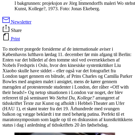
I bakgrunnen: projeksjon av Jörg Immendorffs maleri Wo stehst
Kunst, Kollege?, 1973. Foto: Jonas Ekeberg.
Newsletter
Share
Print
To motiver prægede forsiderne af de internationale aviser i
Københavns lufthavn lørdag 11. december før min afgang til Berlin:
Enten var det billedet af den tomme stol ved overrækkelsen af
Nobels Fredspris i Oslo, hvor den kinesiske systemkritiker Liu
Xiaobo skulle have siddet – eller også var det fotografiet fra
London taget gennem en bilrude, af Prins Charles og Camilla Parker
Bowles med angsten malet i ansigtet, mens de kører gennem
mængden af protesterende studenter i London, der råber «Off with
their heads!» Og netop situationen i London var noget, der blev
refereret til på seminaret
Wo Stehst Du, Kollege?
arrangeret af
tidsskriftet Texte zur Kunst og afholdt i Hebbel-Theater am Ufer
(HAU 1), et skønt teater fra det 19. Århundrede med svungen
balkon og vægge beklædt i træ med behørig patina. Perfekt til et
maratonsymposium som lagde op til en diskussion af kunstkritikkens
status i dag i anledning af tidsskriftets 20 års fødselsdag.