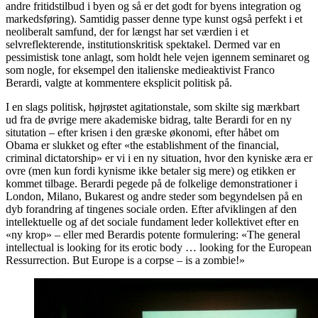
andre fritidstilbud i byen og så er det godt for byens integration og
markedsføring). Samtidig passer denne type kunst også perfekt i et
neoliberalt samfund, der for længst har set værdien i et
selvreflekterende, institutionskritisk spektakel. Dermed var en
pessimistisk tone anlagt, som holdt hele vejen igennem seminaret og
som nogle, for eksempel den italienske medieaktivist Franco
Berardi, valgte at kommentere eksplicit politisk på.
I en slags politisk, højrøstet agitationstale, som skilte sig mærkbart
ud fra de øvrige mere akademiske bidrag, talte Berardi for en ny
situtation – efter krisen i den græske økonomi, efter håbet om
Obama er slukket og efter «the establishment of the financial,
criminal dictatorship» er vi i en ny situation, hvor den kyniske æra er
ovre (men kun fordi kynisme ikke betaler sig mere) og etikken er
kommet tilbage. Berardi pegede på de folkelige demonstrationer i
London, Milano, Bukarest og andre steder som begyndelsen på en
dyb forandring af tingenes sociale orden. Efter afviklingen af den
intellektuelle og af det sociale fundament leder kollektivet efter en
«ny krop» – eller med Berardis potente formulering: «The general
intellectual is looking for its erotic body … looking for the European
Ressurrection. But Europe is a corpse – is a zombie!»