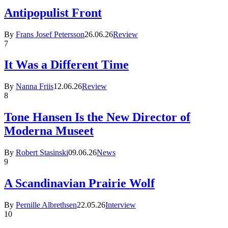
Antipopulist Front
By
Frans Josef Petersson
26.06.26
Review
7
It Was a Different Time
By
Nanna Friis
12.06.26
Review
8
Tone Hansen Is the New Director of
Moderna Museet
By
Robert Stasinski
09.06.26
News
9
A Scandinavian Prairie Wolf
By
Pernille Albrethsen
22.05.26
Interview
10