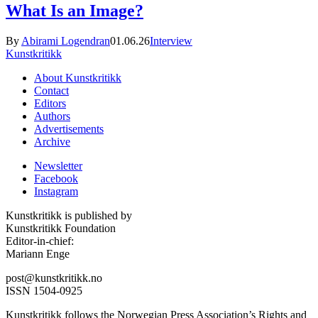
What Is an Image?
By
Abirami Logendran
01.06.26
Interview
Kunstkritikk
About Kunstkritikk
Contact
Editors
Authors
Advertisements
Archive
Newsletter
Facebook
Instagram
Kunstkritikk is published by
Kunstkritikk Foundation
Editor-in-chief:
Mariann Enge
post@kunstkritikk.no
ISSN 1504-0925
Kunstkritikk follows the Norwegian Press Association’s Rights and