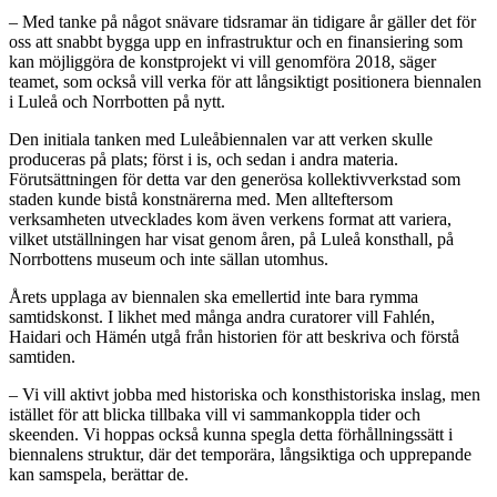
– Med tanke på något snävare tidsramar än tidigare år gäller det för
oss att snabbt bygga upp en infrastruktur och en finansiering som
kan möjliggöra de konstprojekt vi vill genomföra 2018, säger
teamet, som också vill verka för att långsiktigt positionera biennalen
i Luleå och Norrbotten på nytt.
Den initiala tanken med Luleåbiennalen var att verken skulle
produceras på plats; först i is, och sedan i andra materia.
Förutsättningen för detta var den generösa kollektivverkstad som
staden kunde bistå konstnärerna med. Men allteftersom
verksamheten utvecklades kom även verkens format att variera,
vilket utställningen har visat genom åren, på Luleå konsthall, på
Norrbottens museum och inte sällan utomhus.
Årets upplaga av biennalen ska emellertid inte bara rymma
samtidskonst. I likhet med många andra curatorer vill Fahlén,
Haidari och Hämén utgå från historien för att beskriva och förstå
samtiden.
– Vi vill aktivt jobba med historiska och konsthistoriska inslag, men
istället för att blicka tillbaka vill vi sammankoppla tider och
skeenden. Vi hoppas också kunna spegla detta förhållningssätt i
biennalens struktur, där det temporära, långsiktiga och upprepande
kan samspela, berättar de.