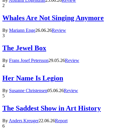
By
Abirami Logendran
25.06.26
Review
2
Whales Are Not Singing Anymore
By
Mariann Enge
26.06.26
Review
3
The Jewel Box
By
Frans Josef Petersson
29.05.26
Review
4
Her Name Is Legion
By
Susanne Christensen
05.06.26
Review
5
The Saddest Show in Art History
By
Anders Kreuger
22.06.26
Report
6