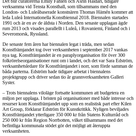
Det blir curatorerna Emily Fahlén och Asrin Haidari, tidigare
verksamma vid Tensta Konsthall, som tillsammans med den
London- och Luleåbaserade konstnären Thomas Hämén kommer att
leda Luleå Internationella Konstbiennal 2018. Biennalen startades
1991 och är en av de äldsta i Norden. Den senaste upplagan ägde
rum 2013 och visades parallellt i Luleå, i Rovaniemi, Finland och i
Severomorsk, Ryssland.
De senaste fem åren har biennalen legat i träda, men sedan
Konstfrämjandet tog över verksamheten i september 2017 vankas
nya tag. Konstfrämjandet är en paraplyorganisation för över 300
folkrörelseorganisationer runt om i landet, och det var Sara Edström,
verksamhetsledare för Konstfrämjandet i norr, som förde samman de
båda parterna. Edström hade tidigare arbetat i biennalens
projektgrupp och driver sedan tio år grannverksamheten Galleri
Syster.
– Trots biennalens viloläge fortsatte kommunen att budgetera en
miljon per upplaga. I bristen på organisationer med både intresse och
resurser kom Konstfrämjandet upp som en realistisk part efter Kilen
Art Group, förklarar Edström för Kunstkritikk. Nyligen beviljades
Konstfrämjandet ytterligare 350 000 kr från Statens Kulturråd och
250 000 kr från Region Norrbotten, vilket tillsammans med det
befintliga kommunala stödet gör det möjligt att återuppta
verksamheten.