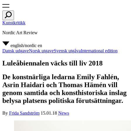
Kunstkritikk
Nordic Art Review
english/nordic
en
Dansk udgave
Norsk utgave
Svensk utgåva
International edition
Luleåbiennalen väcks till liv 2018
De konstnärliga ledarna Emily Fahlén,
Asrin Haidari och Thomas Hämén vill
genom samtida och konsthistoriska inslag
belysa platsens politiska förutsättningar.
By
Frida Sandström
15.01.18
News