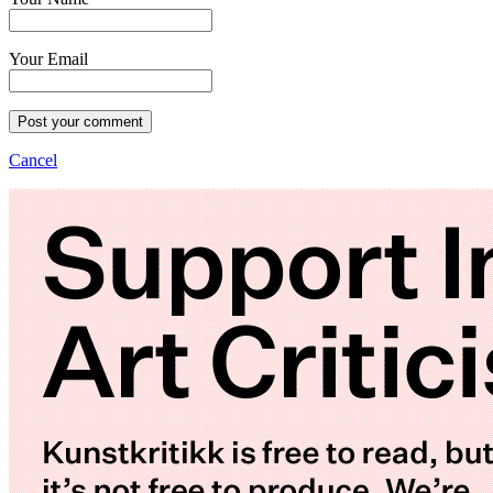
Your Email
Post your comment
Cancel