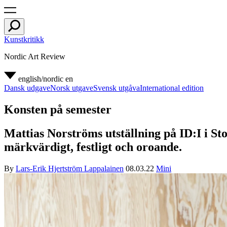
Kunstkritikk
Nordic Art Review
english/nordic
en
Dansk udgave
Norsk utgave
Svensk utgåva
International edition
Konsten på semester
Mattias Norströms utställning på ID:I i St
märkvärdigt, festligt och oroande.
By
Lars-Erik Hjertström Lappalainen
08.03.22
Mini