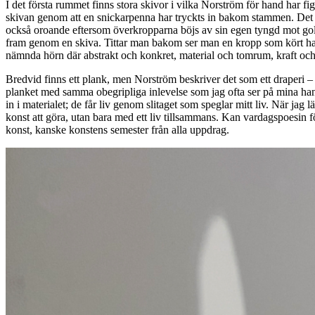
I det första rummet finns stora skivor i vilka Norström för hand har f
skivan genom att en snickarpenna har tryckts in bakom stammen. Det är 
också oroande eftersom överkropparna böjs av sin egen tyngd mot golv
fram genom en skiva. Tittar man bakom ser man en kropp som kört hals
nämnda hörn där abstrakt och konkret, material och tomrum, kraft och 
Bredvid finns ett plank, men Norström beskriver det som ett draperi – s
planket med samma obegripliga inlevelse som jag ofta ser på mina hands
in i materialet; de får liv genom slitaget som speglar mitt liv. När j
konst att göra, utan bara med ett liv tillsammans. Kan vardagspoesin 
konst, kanske konstens semester från alla uppdrag.