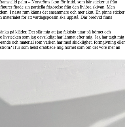
ramställd palm – Norströms ikon för fritid, som här sticker ut från
urer firade sin partiella frigörelse från den livlösa skivan. Men
r dem. I nästa rum känns det ensammare och mer akut. En pinne sticker
materialet för att vardagspoesin ska uppstå. Där bredvid finns
ka på kläder. Det slår mig att jag faktiskt tittar på hörnet och
livstecken som jag oavsiktligt har lämnat efter mig. Jag har tagit mig
 görande och material som varken har med skicklighet, formgivning eller
 Norström? Hur som helst drabbade mig hörnet som om det vore mer än