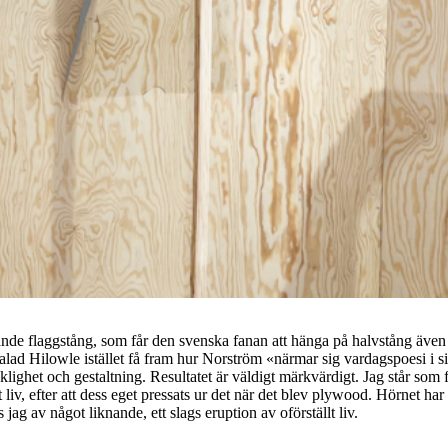
nde flaggstång, som får den svenska fanan att hänga på halvstång även 
alad Hilowle istället få fram hur Norström «närmar sig vardagspoesi i sin
cklighet och gestaltning. Resultatet är väldigt märkvärdigt. Jag står som
liv, efter att dess eget pressats ur det när det blev plywood. Hörnet har
ag av något liknande, ett slags eruption av oförställt liv.