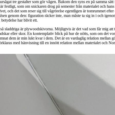
igursågat tre gestalter som gör vågen. Bakom den syns en på samma sätt f
festligt, som om snickaren drog på semester från materialet och hans fig
et, och det som reser sig till vågrörelse egentligen är tomrummet efte
en genom den: figuration räcker inte, man måste ta sig in i och igenom 
betydelse har blivit ett.
å sladdriga är plywoodskivorna. Möjligtvis är det vad som får mig att tän
kar eller skor. En kontemplativ blick på hur de nötts, som om det vore 
ag lämnat dem är min lukt kvar i dem. Det är en vardaglig relation mellan
förklaras med hänvisning till en innött relation mellan materialet och