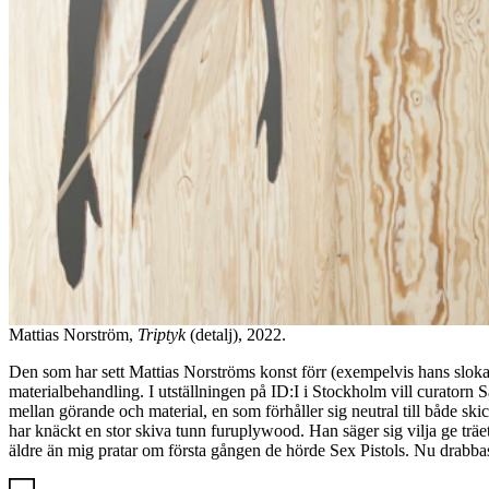
Mattias Norström,
Triptyk
(detalj), 2022.
Den som har sett Mattias Norströms konst förr (exempelvis hans sloka
materialbehandling. I utställningen på ID:I i Stockholm vill curatorn S
mellan görande och material, en som förhåller sig neutral till både ski
har knäckt en stor skiva tunn furuplywood. Han säger sig vilja ge träet 
äldre än mig pratar om första gången de hörde Sex Pistols. Nu drabbas j