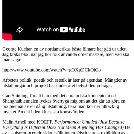
George Kuchar, en av nordamerikas bästa filmare har gått ur tiden.
Jag kräks blod när jag hör folk använda ordet mästare, men vad ska
man säga:
http://www.youtube.com/watch?v=gOXpDCkOiCo
Arbetets politik, poetik och estetik är åter på agendan. Mängder av
utställningar och projekt har under året belyst denna fråga.
Gao Shiming, för att han med det curatoriska konceptet med
Shanghaibiennalen lyckas övertyga mig om att det går att göra en
bra biennal av en dålig utställning, bara man kör ner tillräcklig
mycket Brecht i den kinesiska konstvärlden.
Malin Arnell med KOEFF.
Performance: Untitled (Just Because
Everything Is Different Does Not Mean Anything Has Changed)
Del
av Iaspisproducerade sidoutställningen Disclosure – exhibition as