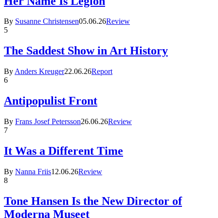
Her Name Is Legion
By
Susanne Christensen
05.06.26
Review
5
The Saddest Show in Art History
By
Anders Kreuger
22.06.26
Report
6
Antipopulist Front
By
Frans Josef Petersson
26.06.26
Review
7
It Was a Different Time
By
Nanna Friis
12.06.26
Review
8
Tone Hansen Is the New Director of
Moderna Museet