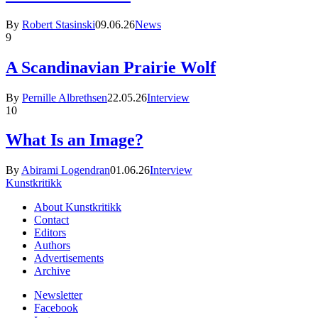
By
Robert Stasinski
09.06.26
News
9
A Scandinavian Prairie Wolf
By
Pernille Albrethsen
22.05.26
Interview
10
What Is an Image?
By
Abirami Logendran
01.06.26
Interview
Kunstkritikk
About Kunstkritikk
Contact
Editors
Authors
Advertisements
Archive
Newsletter
Facebook