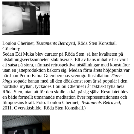
Loulou Cherinet,
Testaments Betrayed
, Röda Sten Konsthall
Göteborg.
Sedan Edi Muka blev curator på Röda Sten, så har kvaliteten på
utställningsverksamheten stabiliserats. Ett av hans initiativ har varit
att satsa på stora, närmast retrospektiva utställningar med konstnärer
utan en jätteproduktion bakom sig. Medan förra årets höjdpunkt var
när Juan Pedro Fabra Guemberenas scenografinstallation
Three
kings
sopade banan med all den dödskonst som är så populär i den
nordiska myllan, lyckades Loulou Cherinet i år faktiskt fylla hela
Röda Sten, utan att för den skulle ta kål på sig själv. Resultatet blev
en både formellt utmanande meditation över representationens och
filmpoesins kraft. Foto: Loulou Cherinet,
Testaments Betrayed
,
2011. Oversiktsbilde. Röda Sten Konsthall.)