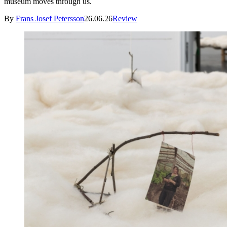
museum moves through us.
By
Frans Josef Petersson
26.06.26
Review