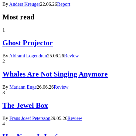
By
Anders Kreuger
22.06.26
Report
Most read
1
Ghost Projector
By
Abirami Logendran
25.06.26
Review
2
Whales Are Not Singing Anymore
By
Mariann Enge
26.06.26
Review
3
The Jewel Box
By
Frans Josef Petersson
29.05.26
Review
4