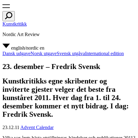
Kunstkritikk
Nordic Art Review
english/nordic
en
Dansk udgave
Norsk utgave
Svensk utgåva
International edition
23. desember – Fredrik Svensk
Kunstkritikks egne skribenter og
inviterte gjester velger det beste fra
kunståret 2011. Hver dag fra 1. til 24.
desember kommer et nytt bidrag. I dag:
Fredrik Svensk.
23.12.11
Advent Calendar
Vilka var årets bästa utställningar, händelser och publikationer 2011?