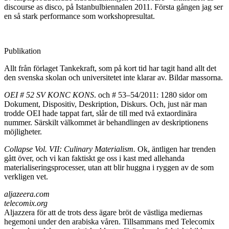
discourse as disco, på Istanbulbiennalen 2011. Första gången jag ser
en så stark performance som workshopresultat.
Publikation
Allt från förlaget Tankekraft, som på kort tid har tagit hand allt det
den svenska skolan och universitetet inte klarar av. Bildar massorna.
OEI # 52 SV KONC KONS
. och # 53–54/2011: 1280 sidor om
Dokument, Dispositiv, Deskription, Diskurs. Och, just när man
trodde OEI hade tappat fart, slår de till med två extaordinära
nummer. Särskilt välkommet är behandlingen av deskriptionens
möjligheter.
Collapse Vol. VII: Culinary Materialism.
Ok, äntligen har trenden
gått över, och vi kan faktiskt ge oss i kast med allehanda
materialiseringsprocesser, utan att blir huggna i ryggen av de som
verkligen vet.
aljazeera.com
telecomix.org
Aljazzera för att de trots dess ägare bröt de västliga mediernas
hegemoni under den arabiska våren. Tillsammans med Telecomix