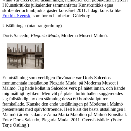
I Kunstkritikks julkalender sammanfattar Kunstkritikks egna
skribenter och inbjudna gäster konståret 2011. I dag: konstkritiker
Fredrik Svensk
, som bor och arbetar i Göteborg.
Utställningar (utan rangordning)
Doris Salcedo,
Plegaria Muda
, Moderna Museet Malmö.
En utställning som verkligen förvånade var Doris Salcedos
monumentala installation Plegaria Muda, på Moderna Museet i
Malmö. Jag hade kollat in Salcedos verk på nätet innan, och kände
mig måttligt nyfiken. Men väl på plats i turbinhallen suggererades
jag fullständigt av den stämning dessa 69 bordsskulpturer
framkallade. Kanske den enda utställningen på Moderna i Malmö
presenterats med självförtroende. Helt klart det bästa utställningen i
Malmö i år vid sidan av Anna Maria Maiolino på Malmö Konsthall.
Foto: Doris Salcedo, Plegaria Muda, 2011. Oversiktsbilde. (Foto:
Terje Östling.)