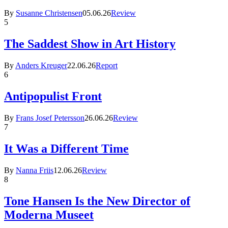
By
Susanne Christensen
05.06.26
Review
5
The Saddest Show in Art History
By
Anders Kreuger
22.06.26
Report
6
Antipopulist Front
By
Frans Josef Petersson
26.06.26
Review
7
It Was a Different Time
By
Nanna Friis
12.06.26
Review
8
Tone Hansen Is the New Director of
Moderna Museet