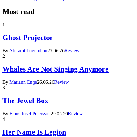
Most read
1
Ghost Projector
By
Abirami Logendran
25.06.26
Review
2
Whales Are Not Singing Anymore
By
Mariann Enge
26.06.26
Review
3
The Jewel Box
By
Frans Josef Petersson
29.05.26
Review
4
Her Name Is Legion