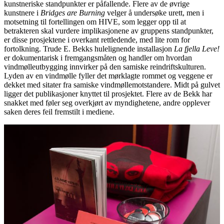
kunstneriske standpunkter er påfallende. Flere av de øvrige
kunstnere i
Bridges are Burning
velger å undersøke urett, men i
motsetning til fortellingen om HIVE, som legger opp til at
betrakteren skal vurdere implikasjonene av gruppens standpunkter,
er disse prosjektene i overkant rettledende, med lite rom for
fortolkning. Trude E. Bekks hulelignende installasjon
La fjella Leve!
er dokumentarisk i fremgangsmåten og handler om hvordan
vindmølleutbygging innvirker på den samiske reindriftskulturen.
Lyden av en vindmølle fyller det mørklagte rommet og veggene er
dekket med sitater fra samiske vindmøllemotstandere. Midt på gulvet
ligger det publikasjoner knyttet til prosjektet. Flere av de Bekk har
snakket med føler seg overkjørt av myndighetene, andre opplever
saken deres feil fremstilt i mediene.