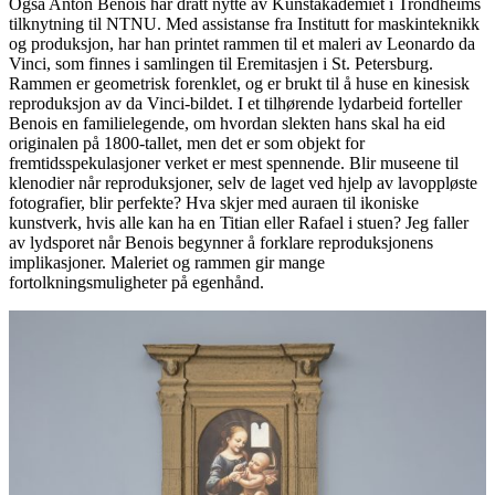
Også Anton Benois har dratt nytte av Kunstakademiet i Trondheims
tilknytning til NTNU. Med assistanse fra Institutt for maskinteknikk
og produksjon, har han printet rammen til et maleri av Leonardo da
Vinci, som finnes i samlingen til Eremitasjen i St. Petersburg.
Rammen er geometrisk forenklet, og er brukt til å huse en kinesisk
reproduksjon av da Vinci-bildet. I et tilhørende lydarbeid forteller
Benois en familielegende, om hvordan slekten hans skal ha eid
originalen på 1800-tallet, men det er som objekt for
fremtidsspekulasjoner verket er mest spennende. Blir museene til
klenodier når reproduksjoner, selv de laget ved hjelp av lavoppløste
fotografier, blir perfekte? Hva skjer med auraen til ikoniske
kunstverk, hvis alle kan ha en Titian eller Rafael i stuen? Jeg faller
av lydsporet når Benois begynner å forklare reproduksjonens
implikasjoner. Maleriet og rammen gir mange
fortolkningsmuligheter på egenhånd.