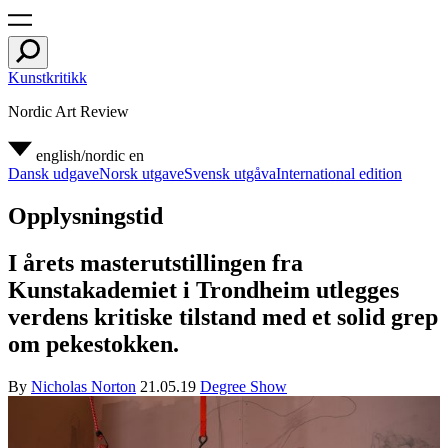
Kunstkritikk
Nordic Art Review
english/nordic
en
Dansk udgave
Norsk utgave
Svensk utgåva
International edition
Opplysningstid
I årets masterutstillingen fra
Kunstakademiet i Trondheim utlegges
verdens kritiske tilstand med et solid grep
om pekestokken.
By
Nicholas Norton
21.05.19
Degree Show