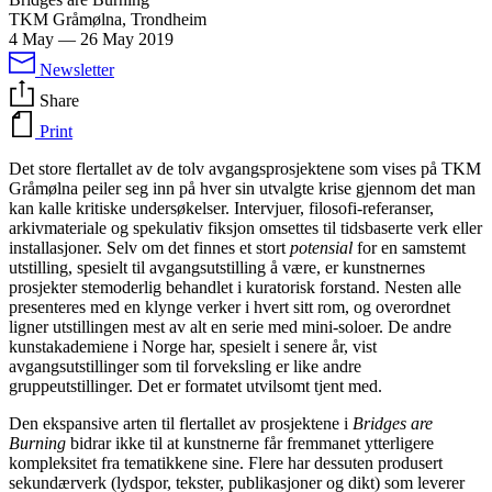
TKM Gråmølna, Trondheim
4 May
—
26 May 2019
Newsletter
Share
Print
Det store flertallet av de tolv avgangsprosjektene som vises på TKM
Gråmølna peiler seg inn på hver sin utvalgte krise gjennom det man
kan kalle kritiske undersøkelser. Intervjuer, filosofi-referanser,
arkivmateriale og spekulativ fiksjon omsettes til tidsbaserte verk eller
installasjoner. Selv om det finnes et stort
potensial
for en samstemt
utstilling, spesielt til avgangsutstilling å være, er kunstnernes
prosjekter stemoderlig behandlet i kuratorisk forstand. Nesten alle
presenteres med en klynge verker i hvert sitt rom, og overordnet
ligner utstillingen mest av alt en serie med mini-soloer. De andre
kunstakademiene i Norge har, spesielt i senere år, vist
avgangsutstillinger som til forveksling er like andre
gruppeutstillinger. Det er formatet utvilsomt tjent med.
Den ekspansive arten til flertallet av prosjektene i
Bridges are
Burning
bidrar ikke til at kunstnerne får fremmanet ytterligere
kompleksitet fra tematikkene sine. Flere har dessuten produsert
sekundærverk (lydspor, tekster, publikasjoner og dikt) som leverer