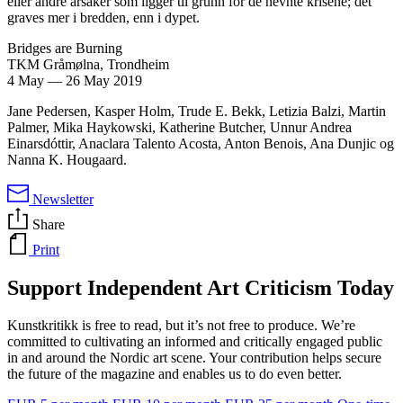
eller andre årsaker som ligger til grunn for de nevnte krisene; det
graves mer i bredden, enn i dypet.
Bridges are Burning
TKM Gråmølna, Trondheim
4 May
—
26 May 2019
Jane Pedersen, Kasper Holm, Trude E. Bekk, Letizia Balzi, Martin
Palmer, Mika Haykowski, Katherine Butcher, Unnur Andrea
Einarsdóttir, Anaclara Talento Acosta, Anton Benois, Ana Dunjic og
Nanna K. Hougaard.
Newsletter
Share
Print
Support Independent Art Criticism Today
Kunstkritikk is free to read, but it’s not free to produce. We’re
committed to cultivating an informed and critically engaged public
in and around the Nordic art scene. Your contribution helps secure
the future of the magazine and enables us to do even better.