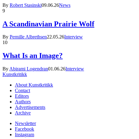
By
Robert Stasinski
09.06.26
News
9
A Scandinavian Prairie Wolf
By
Pernille Albrethsen
22.05.26
Interview
10
What Is an Image?
By
Abirami Logendran
01.06.26
Interview
Kunstkritikk
About Kunstkritikk
Contact
Editors
Authors
Advertisements
Archive
Newsletter
Facebook
Instagram