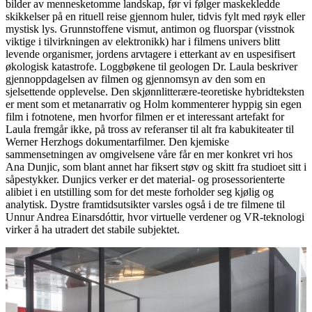
bilder av mennesketomme landskap, før vi følger maskekledde
skikkelser på en rituell reise gjennom huler, tidvis fylt med røyk eller
mystisk lys. Grunnstoffene vismut, antimon og fluorspar (visstnok
viktige i tilvirkningen av elektronikk) har i filmens univers blitt
levende organismer, jordens arvtagere i etterkant av en uspesifisert
økologisk katastrofe. Loggbøkene til geologen Dr. Laula beskriver
gjennoppdagelsen av filmen og gjennomsyn av den som en
sjelsettende opplevelse. Den skjønnlitterære-teoretiske hybridteksten
er ment som et metanarrativ og Holm kommenterer hyppig sin egen
film i fotnotene, men hvorfor filmen er et interessant artefakt for
Laula fremgår ikke, på tross av referanser til alt fra kabukiteater til
Werner Herzhogs dokumentarfilmer. Den kjemiske
sammensetningen av omgivelsene våre får en mer konkret vri hos
Ana Dunjic, som blant annet har fiksert støv og skitt fra studioet sitt i
såpestykker. Dunjics verker er det material- og prosessorienterte
alibiet i en utstilling som for det meste forholder seg kjølig og
analytisk. Dystre framtidsutsikter varsles også i de tre filmene til
Unnur Andrea Einarsdóttir, hvor virtuelle verdener og VR-teknologi
virker å ha utradert det stabile subjektet.