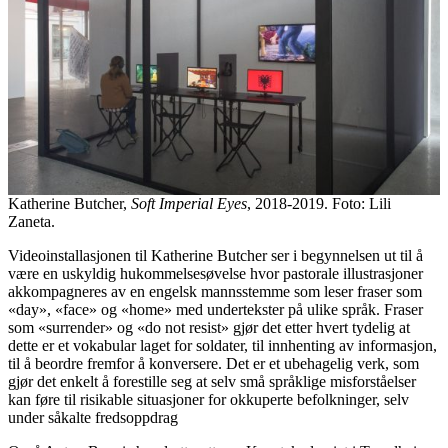
Katherine Butcher,
Soft Imperial Eyes
, 2018-2019. Foto: Lili
Zaneta.
Videoinstallasjonen til Katherine Butcher ser i begynnelsen ut til å
være en uskyldig hukommelsesøvelse hvor pastorale illustrasjoner
akkompagneres av en engelsk mannsstemme som leser fraser som
«day», «face» og «home» med undertekster på ulike språk. Fraser
som «surrender» og «do not resist» gjør det etter hvert tydelig at
dette er et vokabular laget for soldater, til innhenting av informasjon,
til å beordre fremfor å konversere. Det er et ubehagelig verk, som
gjør det enkelt å forestille seg at selv små språklige misforståelser
kan føre til risikable situasjoner for okkuperte befolkninger, selv
under såkalte fredsoppdrag