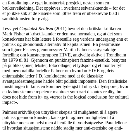
en fortolkning av eget kunstnerisk prosjekt, nesten som en
brukerveiledning. Det oppleves i overkant selvanskuende – for det
er jo ikke slik at de krisene som løftes frem er ubeskrevne blad i
samtidskunsten for øvrig.
I essayet
Capitalist Realism
(2011) hevdet den britiske kritikeren
Mark Fisher at krisetilstander er den nye normalen, og at det som
konsekvens har blitt lettere å forestille seg verdens undergang enn et
politisk og økonomisk alternativ til kapitalismen. En pessimisme
som ligner Fishers gjennomsyrer Martin Palmers skøyeraktige
fortelling om kunstnergruppen HIVE, angivelig aktive i Trondheim
fra 1979 til 81. Gjennom en punkinspirert fanzine-estetikk, benyttet
på publikasjoner, tekster, fotocollager, et lydspor og et monter fylt
med memorabilia forteller Palmer om hvordan HIVE og dets
enigmatiske leder J.D. konkluderte med at de klassiske
avantgardestrategiene hadde blitt politisk impotente. Den fatalistiske
innstillingen til kunsten kommer tydeligst til uttrykk i lydsporet, hvor
en kvinnestemme repeterer mantraer som «art disputes reality, but
does not hide from it» og «terror is the logical conclusion for cultural
impact».
Palmers arkivfiksjon uttrykker skepsis til muligheten til å agere
politisk gjennom kunsten, kanskje til og med muligheten til å
uttrykke noe som helst uten å henfalle til voldsutøvelse. Parallellene
til hvordan situasjonistene nådde stadig mer anti-estetiske og anti-