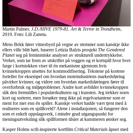
Martin Palmer,
J.D./HIVE 1979-81. Art & Terror in Trondheim
,
2019. Foto: Lili Zaneta.
Mens Bekk fører vitnesbyrd på vegne av stemmer som kanskje ikke
ellers ville blitt hørt, baserer Letizia Balzis prosjekt
The Gendered
Planet
seg på feministiske analyser av strukturell undertrykkelse.
Verket, som tar form av utskrifter på veggen og et kortspill hvor hver
farge i kortstokken viser til én mekanisme gjennom hvis
kvinnekroppen utsettes for kommodifisering. Tekstene på kortene
forteller for eksempel om hvordan moteindustriens markedsføring
påvirker kvinner, og videre om hvordan markedsføringen fører til
overforbruk og miljøproblemer. Andre kort avbilder kvinnekroppen
slik den fremstilles i populærkulturen og i kunsten. Jeg trekker noen
kort og sorterer, men forsøker meg ikke på regelvariantene som er
ment for mer enn én spiller. Kanskje verket hadde vært tjent med å
realiseres som en spillkveld? Alene i installasjonen, så fungerer den
som et enkelt oppslagsverk, i mindre grad utgangspunkt for
meningsutveksling slik spillformen tilsier at kunstneren ønsker seg.
Kasper Holms scifi-inspirerte kortfilm
Critical Materials
åpner med