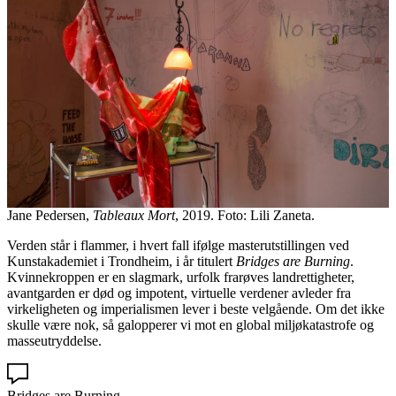
Jane Pedersen,
Tableaux Mort
, 2019. Foto: Lili Zaneta.
Verden står i flammer, i hvert fall ifølge masterutstillingen ved
Kunstakademiet i Trondheim, i år titulert
Bridges are Burning
.
Kvinnekroppen er en slagmark, urfolk frarøves landrettigheter,
avantgarden er død og impotent, virtuelle verdener avleder fra
virkeligheten og imperialismen lever i beste velgående. Om det ikke
skulle være nok, så galopperer vi mot en global miljøkatastrofe og
masseutryddelse.
Bridges are Burning