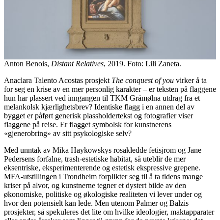
Anton Benois,
Distant Relatives
, 2019. Foto: Lili Zaneta.
Anaclara Talento Acostas prosjekt
The conquest of you
virker å ta
for seg en krise av en mer personlig karakter – er teksten på flaggene
hun har plassert ved inngangen til TKM Gråmølna utdrag fra et
melankolsk kjærlighetsbrev? Identiske flagg i en annen del av
bygget er påført generisk plassholdertekst og fotografier viser
flaggene på reise. Er flagget symbolsk for kunstnerens
«gjenerobring» av sitt psykologiske selv?
Med unntak av Mika Haykowskys rosakledde fetisjrom og Jane
Pedersens forfalne, trash-estetiske habitat, så uteblir de mer
eksentriske, eksperimenterende og estetisk ekspressive grepene.
MFA-utstillingen i Trondheim forplikter seg til å ta tidens mange
kriser på alvor, og kunstnerne tegner et dystert bilde av den
økonomiske, politiske og økologiske realiteten vi lever under og
hvor den potensielt kan lede. Men utenom Palmer og Balzis
prosjekter, så spekuleres det lite om hvilke ideologier, maktapparater