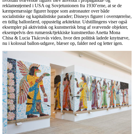
hvordan svævende figurer blev anvendt i propaganda- og
reklameøjemed i USA og Sovjetunionen fra 1930’erne, at se de
kæmpemæssige figurer hoppe som astronauter over både
socialistiske og kapitalistiske parader; Disneys figurer i overstørrelse,
en tidlig ballonfærd, oppustelig arkitektur. Udstillingens viser også
eksempler på aktivistisk og kunstnerisk brug af svævende objekter,
eksempelvis den rumænsk/tjekkiske kunstnerduo Anetta Mona
Chisa & Lucia Tkácovás video, hvor den politisk ladede knytnæve,
nu i kolossal ballon-udgave, blæser op, falder ned og letter igen.