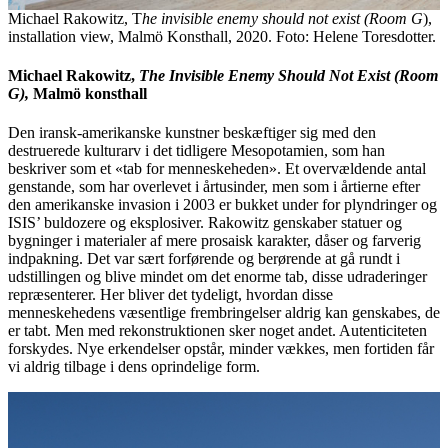
Michael Rakowitz, T
he invisible enemy should not exist (Room G
),
installation view, Malmö Konsthall, 2020. Foto: Helene Toresdotter.
Michael Rakowitz,
The Invisible Enemy Should Not Exist (Room
G),
Malmö konsthall
Den iransk-amerikanske kunstner beskæftiger sig med den
destruerede kulturarv i det tidligere Mesopotamien, som han
beskriver som et «tab for menneskeheden». Et overvældende antal
genstande, som har overlevet i årtusinder, men som i årtierne efter
den amerikanske invasion i 2003 er bukket under for plyndringer og
ISIS’ buldozere og eksplosiver. Rakowitz genskaber statuer og
bygninger i materialer af mere prosaisk karakter, dåser og farverig
indpakning. Det var sært forførende og berørende at gå rundt i
udstillingen og blive mindet om det enorme tab, disse udraderinger
repræsenterer. Her bliver det tydeligt, hvordan disse
menneskehedens væsentlige frembringelser aldrig kan genskabes, de
er tabt. Men med rekonstruktionen sker noget andet. Autenticiteten
forskydes. Nye erkendelser opstår, minder vækkes, men fortiden får
vi aldrig tilbage i dens oprindelige form.