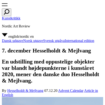
Kunstkritikk
Nordic Art Review
english/nordic
en
Dansk udgave
Norsk utgave
Svensk utgåva
International edition
7. december Hesselholdt & Mejlvang
En udstilling med oppustelige objekter
var blandt højdepunkterne i kunståret
2020, mener den danske duo Hesselholdt
& Mejlvang.
By
Hesselholdt & Mejlvang
07.12.20
Advent Calendar
Article in
English