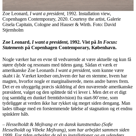
Zoe Leonard,
I want a president,
1992. Installation view,
Copenhagen Contemporary, 2020. Courtesy the artist, Galerie
Gisela Capitain, Cologne and Hauser & Wirth. Foto: David
Stjernholm
Zoe Leonard,
I want a president
, 1992. Vist på
In Focus:
Statements
på Copenhagen Contemporary, København.
Nogle værker har en evne til vedvarende at være aktuelle og kun få
større dybde og resonans med tidens gang. Sådan et værk er
amerikanske Zoe Leonards
I want a president
, som kunne være
skabt i år. Værket kredser om
,
hvem der har en stemme, hvem har
magten, hvorfor nogle er marginaliserede, mens andre bæres frem.
Det er en uhyggelig præcis skildring af den nuværende amerikanske
præsident, valget og den splittede tid vi lever i. Men det er et digt
(og samtidig en dunkel fremtidsvision) fra start-90’erne, som
tydeliggør at verden ikke har rykket sig meget siden dengang. Man
lades tilbage med en forstemmende følelse af stagnation og et endnu
spinklere håb.
– Hesselholdt & Mejlvang er en dansk kunstnerduo (Sofie
Hesselholdt og Vibeke Mejlvang), som har arbejdet sammen siden
1999. For tiden arbejder de på to installationer og en udendørs