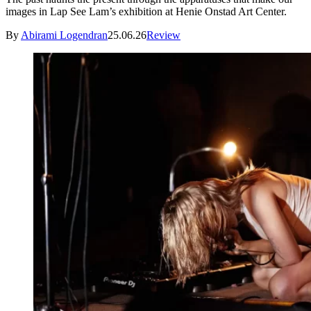
images in Lap See Lam’s exhibition at Henie Onstad Art Center.
By
Abirami Logendran
25.06.26
Review