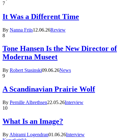
7
It Was a Different Time
By
Nanna Friis
12.06.26
Review
8
Tone Hansen Is the New Director of
Moderna Museet
By
Robert Stasinski
09.06.26
News
9
A Scandinavian Prairie Wolf
By
Pernille Albrethsen
22.05.26
Interview
10
What Is an Image?
By
Abirami Logendran
01.06.26
Interview