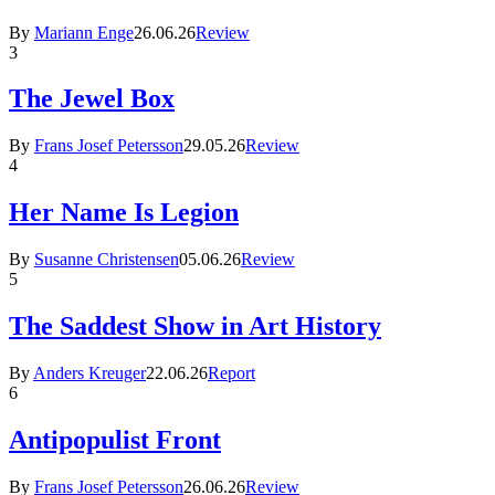
By
Mariann Enge
26.06.26
Review
3
The Jewel Box
By
Frans Josef Petersson
29.05.26
Review
4
Her Name Is Legion
By
Susanne Christensen
05.06.26
Review
5
The Saddest Show in Art History
By
Anders Kreuger
22.06.26
Report
6
Antipopulist Front
By
Frans Josef Petersson
26.06.26
Review