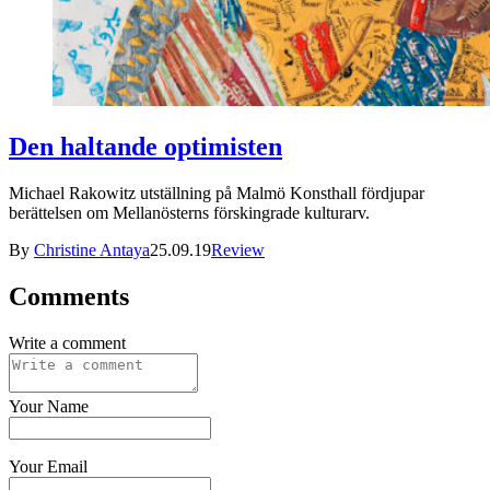
Den haltande optimisten
Michael Rakowitz utställning på Malmö Konsthall fördjupar
berättelsen om Mellanösterns förskingrade kulturarv.
By
Christine Antaya
25.09.19
Review
Comments
Write a comment
Your Name
Your Email