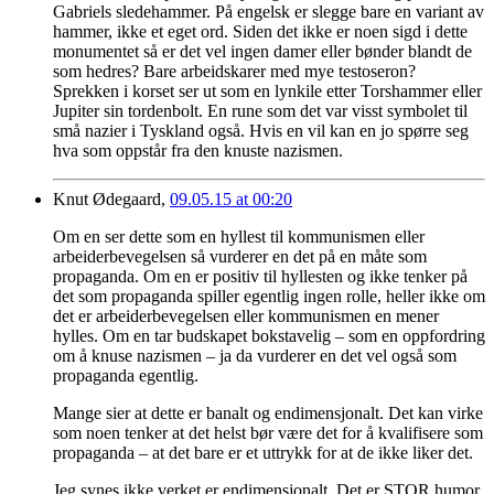
Gabriels sledehammer. På engelsk er slegge bare en variant av
hammer, ikke et eget ord. Siden det ikke er noen sigd i dette
monumentet så er det vel ingen damer eller bønder blandt de
som hedres? Bare arbeidskarer med mye testoseron?
Sprekken i korset ser ut som en lynkile etter Torshammer eller
Jupiter sin tordenbolt. En rune som det var visst symbolet til
små nazier i Tyskland også. Hvis en vil kan en jo spørre seg
hva som oppstår fra den knuste nazismen.
Knut Ødegaard,
09.05.15 at 00:20
Om en ser dette som en hyllest til kommunismen eller
arbeiderbevegelsen så vurderer en det på en måte som
propaganda. Om en er positiv til hyllesten og ikke tenker på
det som propaganda spiller egentlig ingen rolle, heller ikke om
det er arbeiderbevegelsen eller kommunismen en mener
hylles. Om en tar budskapet bokstavelig – som en oppfordring
om å knuse nazismen – ja da vurderer en det vel også som
propaganda egentlig.
Mange sier at dette er banalt og endimensjonalt. Det kan virke
som noen tenker at det helst bør være det for å kvalifisere som
propaganda – at det bare er et uttrykk for at de ikke liker det.
Jeg synes ikke verket er endimensjonalt. Det er STOR humor