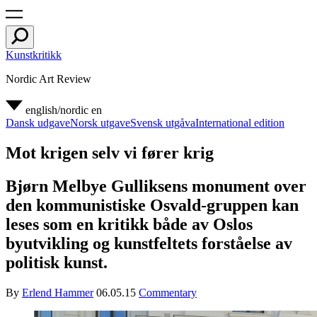
Kunstkritikk
Nordic Art Review
english/nordic
en
Dansk udgave
Norsk utgave
Svensk utgåva
International edition
Mot krigen selv vi fører krig
Bjørn Melbye Gulliksens monument over
den kommunistiske Osvald-gruppen kan
leses som en kritikk både av Oslos
byutvikling og kunstfeltets forståelse av
politisk kunst.
By
Erlend Hammer
06.05.15
Commentary