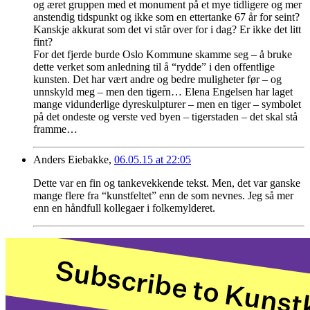
og æret gruppen med et monument på et mye tidligere og mer
anstendig tidspunkt og ikke som en ettertanke 67 år for seint?
Kanskje akkurat som det vi står over for i dag? Er ikke det litt
fint?
For det fjerde burde Oslo Kommune skamme seg – å bruke
dette verket som anledning til å “rydde” i den offentlige
kunsten. Det har vært andre og bedre muligheter før – og
unnskyld meg – men den tigern… Elena Engelsen har laget
mange vidunderlige dyreskulpturer – men en tiger – symbolet
på det ondeste og verste ved byen – tigerstaden – det skal stå
framme…
Anders Eiebakke,
06.05.15 at 22:05
Dette var en fin og tankevekkende tekst. Men, det var ganske
mange flere fra “kunstfeltet” enn de som nevnes. Jeg så mer
enn en håndfull kollegaer i folkemylderet.