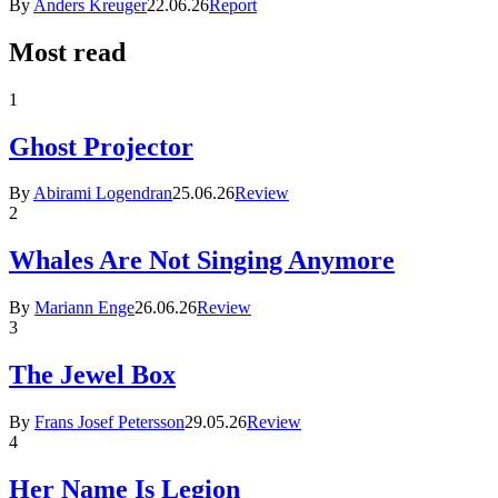
By
Anders Kreuger
22.06.26
Report
Most read
1
Ghost Projector
By
Abirami Logendran
25.06.26
Review
2
Whales Are Not Singing Anymore
By
Mariann Enge
26.06.26
Review
3
The Jewel Box
By
Frans Josef Petersson
29.05.26
Review
4
Her Name Is Legion