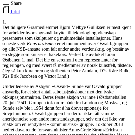
Share
Print
1.
Det tidligere Grasmedlemmet Bjørn Melbye Gulliksen er mest kjent
for arbeider hvor spørsmål knyttet til teknologi og vitenskap
presenteres som skulpturer og multimediale installasjoner. Hans
seneste verk
Knus nazismen
er et monument over Osvald-gruppen
og alle NSB-ansatte som falt under andre verdenskrig, og består av
en slegge som knuser et hakekors. Verket ble avduket foran
Østbanen 1. mai. Det ble en seremoni uten representanter for
regjeringen, og med svært få medlemmer av norsk kunstfelt, tilstede.
(Jeg så kun kuratoren og skribenten Peter Amdam, D2s Kåre Bulie,
P2s Erik Jacobsen og Victor Lind.)
Under ledelse av Asbjørn «Osvald» Sunde var Osvald-gruppen
ansvarlig for et stort antall sabotasjeaksjoner mot den tyske
okkupasjonsmakten. Deres første aksjon var inne i Østbanehallen
20. juli 1941. Gruppen tok ordre både fra London og Moskva, og
Sunde selv ble i 1954 dømt for å ha drevet spionasje for
Sovjetunionen. Osvald-gruppen har derfor ikke fått samme
anerkjennelse som andre motstandsgrupper, selv om det ikke var
snakk om en rendyrket «kommunistisk» gruppe. I oktober 2013
hedret daværende forsvarsminister Anne-Grete Strøm-Erichsen