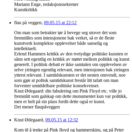
Mariann Enge, redaksjonssekretær
Kunstkritikk
flau på veggen,
09.05.15 at 22:12
Om man som betrakter tør å bevege seg utover det som
fremstilles som intensjonene bak verket, så er de fleste
kunstverk komplekse opplevelser både sanselig og
intellektuelt.
Erlend Hammers kritikk av den tvetydige politiske kunsten er
sånn sett egentlig en kritikk av møtet mellom politikk og kunst
generelt. I politisk debatt er ikke samtalen om opplevelsen av
selve ytringen egentlig relevant, men intensjonen bak ytringen
ytterst relevant. I samtidskunsten er det nesten omvendt, noe
som gjør at poltisk samtidskunst frestår litt tafatt om man
forventer umiddelbare politiske konsekvenser.
Knut Ødegaard: din fabulering om Pink Floyd etc. ville jo
fremstått som galskap om dette monumentet kun var politikk,
men er helt på sin plass fordit dette også er kunst.
Det mener flaupåveggen
Knut Ødegaard,
09.05.15 at 12:32
Kom til å tenke på Pink floyd og hammerskins, og på Peter