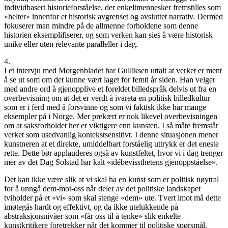
individbasert historieforståelse, der enkeltmennesker fremstilles som
«helter» innenfor et historisk avgrenset og avsluttet narrativ. Dermed
fokuserer man mindre på de allmenne forholdene som denne
historien eksemplifiserer, og som verken kan sies å være historisk
unike eller uten relevante paralleller i dag.
4.
I et intervju med Morgenbladet har Gulliksen uttalt at verket er ment
å se ut som om det kunne vært laget for femti år siden. Han velger
med andre ord å gjenopplive et foreldet billedspråk delvis ut fra en
overbevisning om at det er verdt å ivareta en politisk billedkultur
som er i ferd med å forsvinne og som vi faktisk ikke har mange
eksempler på i Norge. Mer prekært er nok likevel overbevisningen
om at saksforholdet her er viktigere enn kunsten. I så måte fremstår
verket som usedvanlig kontekstsensitivt. I denne situasjonen mener
kunstneren at et direkte, umiddelbart forståelig uttrykk er det eneste
rette. Dette bør applauderes også av kunstfeltet, hvor vi i dag trenger
mer av det Dag Solstad har kalt «idébevissthetens gjenoppståelse».
Det kan ikke være slik at vi skal ha en kunst som er politisk nøytral
for å unngå dem-mot-oss når deler av det politiske landskapet
tviholder på et «vi» som skal stenge «dem» ute. Tvert imot må dette
imøtegås hardt og effektivt, og da ikke utelukkende på
abstraksjonsnivåer som «får oss til å tenke» slik enkelte
kunstkritikere foretrekker når det kommer til politiske spørsmål.