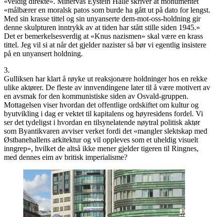
«veldig direkte». Minervas Eystein Halle skriver at monumentet
«målbærer en moralsk patos som burde ha gått ut på dato for lengst.
Med sin krasse tittel og sin unyanserte dem-mot-oss-holdning gir
denne skulpturen inntrykk av at tiden har stått stille siden 1945.»
Det er bemerkelsesverdig at «Knus nazismen» skal være en krass
tittel. Jeg vil si at når det gjelder nazister så bør vi egentlig insistere
på en unyansert holdning.
3.
Gulliksen har klart å røyke ut reaksjonære holdninger hos en rekke
ulike aktører. De fleste av innvendingene later til å være motivert av
en avsmak for den kommunistiske siden av Osvald-gruppen.
Mottagelsen viser hvordan det offentlige ordskiftet om kultur og
byutvikling i dag er vektet til kapitalens og høyresidens fordel. Vi
ser det tydeligst i hvordan en tilsynelatende nøytral politisk aktør
som Byantikvaren avviser verket fordi det «mangler slektskap med
Østbanehallens arkitektur og vil oppleves som et uheldig visuelt
inngrep», hvilket de altså ikke mener gjelder tigeren til Ringnes,
med dennes eim av britisk imperialisme?