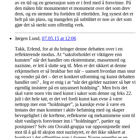
av en tid og en generasjon som er i ferd med å forsvinne. På
den måten blir monumentet et monument over det som drev
dem, og en stemme fra fortiden til ettertiden. Jeg synest det er
helt på sin plass, og mangelen på subtilitet er noe av det som
gjør det så sterkt som offentlig verk.
Jørgen Lund,
07.05.15 at 12:06
Takk, Erlend, for at du bringer denne debatten over i en
reflekterende modus. At “saksforholdet er viktigere enn
kunsten” når det handler om ekstremisme, massemord og
nazisme, er lett å slutte seg til. Men er det sikkert at denne
erkjennelsen er så brukbar her når – uansett hvordan man snur
og vender på det – det er konkret utforming og kunst debatten
handler om? , Jeg er enig i at “når det gjelder nazister så bør vi
egentlig insistere på en unyansert holdning”. Men hvis det
skal være noen vits med kunst i saker som denne og feks 22.
juli i det hele tatt, er det vel fordi kunst kan evne å være
nettopp mer enn “holdninger”, ja kanskje evne å være en
instans der man kommer i aktiv befatning med og skaper
bevegelighet i de kreftene, refleksene og mekanismene som til
slutt vanligvis forsvinner inn i “holdninger”, partier og
posisjoner? Selv om Osvald-gruppa var opposisjonelle med
mot til å gå til aksjon mot nazistyret, er det ikke sikkert at
bombast i det offentlige rom i dagens Norge egentlig er en