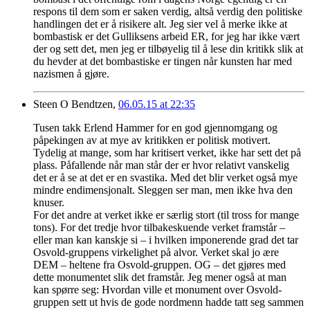
respons til dem som er saken verdig, altså verdig den politiske
handlingen det er å risikere alt. Jeg sier vel å merke ikke at
bombastisk er det Gulliksens arbeid ER, for jeg har ikke vært
der og sett det, men jeg er tilbøyelig til å lese din kritikk slik at
du hevder at det bombastiske er tingen når kunsten har med
nazismen å gjøre.
Steen O Bendtzen,
06.05.15 at 22:35
Tusen takk Erlend Hammer for en god gjennomgang og
påpekingen av at mye av kritikken er politisk motivert.
Tydelig at mange, som har kritisert verket, ikke har sett det på
plass. Påfallende når man står der er hvor relativt vanskelig
det er å se at det er en svastika. Med det blir verket også mye
mindre endimensjonalt. Sleggen ser man, men ikke hva den
knuser.
For det andre at verket ikke er særlig stort (til tross for mange
tons). For det tredje hvor tilbakeskuende verket framstår –
eller man kan kanskje si – i hvilken imponerende grad det tar
Osvold-gruppens virkelighet på alvor. Verket skal jo ære
DEM – heltene fra Osvold-gruppen. OG – det gjøres med
dette monumentet slik det framstår. Jeg mener også at man
kan spørre seg: Hvordan ville et monument over Osvold-
gruppen sett ut hvis de gode nordmenn hadde tatt seg sammen