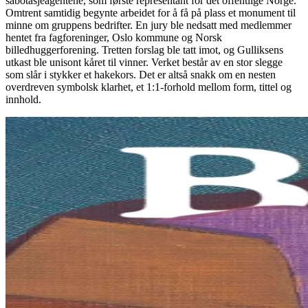
sabotasjeagentene, som første representant for det offentlige Norge.
Omtrent samtidig begynte arbeidet for å få på plass et monument til
minne om gruppens bedrifter. En jury ble nedsatt med medlemmer
hentet fra fagforeninger, Oslo kommune og Norsk
billedhuggerforening. Tretten forslag ble tatt imot, og Gulliksens
utkast ble unisont kåret til vinner. Verket består av en stor slegge
som slår i stykker et hakekors. Det er altså snakk om en nesten
overdreven symbolsk klarhet, et 1:1-forhold mellom form, tittel og
innhold.