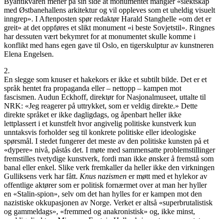
Byantikvaren mener på sin side at monumentet mangler «slektskap
med Østbanehallens arkitektur og vil oppleves som et uheldig visuelt
inngrep». I Aftenposten spør redaktør Harald Stanghelle «om det er
greit» at det oppføres et slikt monument «i beste Sovjetstil». Ringnes
har dessuten vært bekymret for at monumentet skulle komme i
konflikt med hans egen gave til Oslo, en tigerskulptur av kunstneren
Elena Engelsen.
2.
En slegge som knuser et hakekors er ikke et subtilt bilde. Det er et
språk hentet fra propaganda eller – nettopp – kampen mot
fascismen. Audun Eckhoff, direktør for Nasjonalmuseet, uttalte til
NRK: «Jeg reagerer på uttrykket, som er veldig direkte.» Dette
direkte språket er ikke dagligdags, og åpenbart heller ikke
lettplassert i et kunstfelt hvor angivelig politiske kunstverk kun
unntaksvis forholder seg til konkrete politiske eller ideologiske
spørsmål. I stedet fungerer det meste av den politiske kunsten på et
«dypere» nivå, påstås det. I møte med sammensatte problemstillinger
fremstilles tvetydige kunstverk, fordi man ikke ønsker å fremstå som
banal eller enkel. Slike verk fremkaller da heller ikke den virkningen
Gulliksens verk har fått.
Knus nazismen
er møtt med et hylekor av
offentlige aktører som er politisk fornærmet over at man her hyller
en «Stalin-spion», selv om det han hylles for er kampen mot den
nazistiske okkupasjonen av Norge. Verket er altså «superbrutalistisk
og gammeldags», «fremmed og anakronistisk» og, ikke minst,