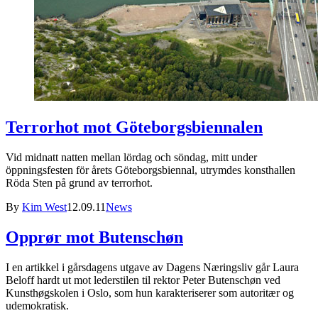
Terrorhot mot Göteborgsbiennalen
Vid midnatt natten mellan lördag och söndag, mitt under
öppningsfesten för årets Göteborgsbiennal, utrymdes konsthallen
Röda Sten på grund av terrorhot.
By
Kim West
12.09.11
News
Opprør mot Butenschøn
I en artikkel i gårsdagens utgave av Dagens Næringsliv går Laura
Beloff hardt ut mot lederstilen til rektor Peter Butenschøn ved
Kunsthøgskolen i Oslo, som hun karakteriserer som autoritær og
udemokratisk.