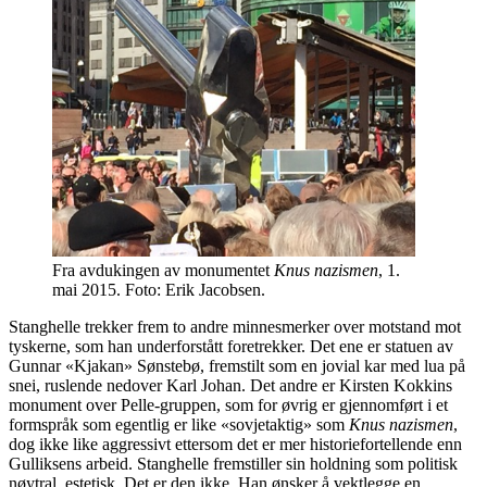
Fra avdukingen av monumentet
Knus nazismen
, 1.
mai 2015. Foto: Erik Jacobsen.
Stanghelle trekker frem to andre minnesmerker over motstand mot
tyskerne, som han underforstått foretrekker. Det ene er statuen av
Gunnar «Kjakan» Sønstebø, fremstilt som en jovial kar med lua på
snei, ruslende nedover Karl Johan. Det andre er Kirsten Kokkins
monument over Pelle-gruppen, som for øvrig er gjennomført i et
formspråk som egentlig er like «sovjetaktig» som
Knus nazismen
,
dog ikke like aggressivt ettersom det er mer historiefortellende enn
Gulliksens arbeid. Stanghelle fremstiller sin holdning som politisk
nøytral, estetisk. Det er den ikke. Han ønsker å vektlegge en