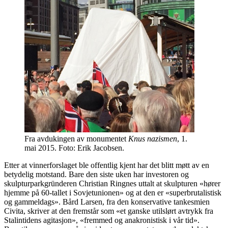
Fra avdukingen av monumentet
Knus nazismen
, 1.
mai 2015. Foto: Erik Jacobsen.
Etter at vinnerforslaget ble offentlig kjent har det blitt møtt av en
betydelig motstand. Bare den siste uken har investoren og
skulpturparkgründeren Christian Ringnes uttalt at skulpturen «hører
hjemme på 60-tallet i Sovjetunionen» og at den er «superbrutalistisk
og gammeldags». Bård Larsen, fra den konservative tankesmien
Civita, skriver at den fremstår som «et ganske utilslørt avtrykk fra
Stalintidens agitasjon», «fremmed og anakronistisk i vår tid».