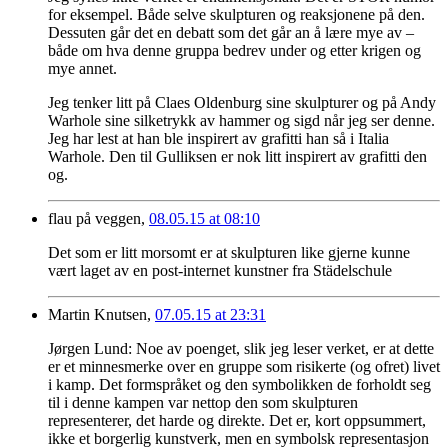
for eksempel. Både selve skulpturen og reaksjonene på den.
Dessuten går det en debatt som det går an å lære mye av –
både om hva denne gruppa bedrev under og etter krigen og
mye annet.
Jeg tenker litt på Claes Oldenburg sine skulpturer og på Andy
Warhole sine silketrykk av hammer og sigd når jeg ser denne.
Jeg har lest at han ble inspirert av grafitti han så i Italia
Warhole. Den til Gulliksen er nok litt inspirert av grafitti den
og.
flau på veggen,
08.05.15 at 08:10
Det som er litt morsomt er at skulpturen like gjerne kunne
vært laget av en post-internet kunstner fra Städelschule
Martin Knutsen,
07.05.15 at 23:31
Jørgen Lund: Noe av poenget, slik jeg leser verket, er at dette
er et minnesmerke over en gruppe som risikerte (og ofret) livet
i kamp. Det formspråket og den symbolikken de forholdt seg
til i denne kampen var nettop den som skulpturen
representerer, det harde og direkte. Det er, kort oppsummert,
ikke et borgerlig kunstverk, men en symbolsk representasjon