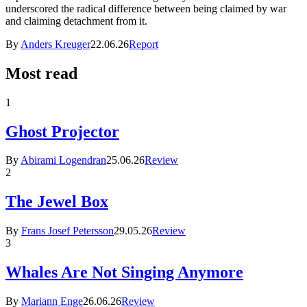
underscored the radical difference between being claimed by war
and claiming detachment from it.
By
Anders Kreuger
22.06.26
Report
Most read
1
Ghost Projector
By
Abirami Logendran
25.06.26
Review
2
The Jewel Box
By
Frans Josef Petersson
29.05.26
Review
3
Whales Are Not Singing Anymore
By
Mariann Enge
26.06.26
Review