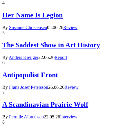
4
Her Name Is Legion
By
Susanne Christensen
05.06.26
Review
5
The Saddest Show in Art History
By
Anders Kreuger
22.06.26
Report
6
Antipopulist Front
By
Frans Josef Petersson
26.06.26
Review
7
A Scandinavian Prairie Wolf
By
Pernille Albrethsen
22.05.26
Interview
8