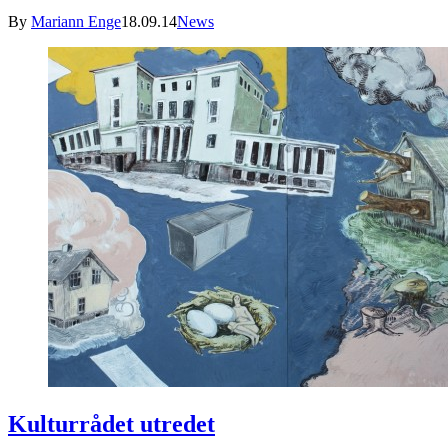
By
Mariann Enge
18.09.14
News
Kulturrådet utredet