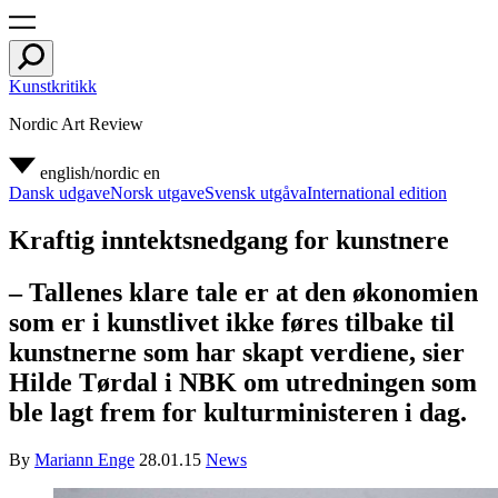
Kunstkritikk
Nordic Art Review
english/nordic
en
Dansk udgave
Norsk utgave
Svensk utgåva
International edition
Kraftig inntektsnedgang for kunstnere
– Tallenes klare tale er at den økonomien
som er i kunstlivet ikke føres tilbake til
kunstnerne som har skapt verdiene, sier
Hilde Tørdal i NBK om utredningen som
ble lagt frem for kulturministeren i dag.
By
Mariann Enge
28.01.15
News