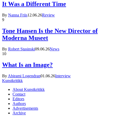
It Was a Different Time
By
Nanna Friis
12.06.26
Review
9
Tone Hansen Is the New Director of
Moderna Museet
By
Robert Stasinski
09.06.26
News
10
What Is an Image?
By
Abirami Logendran
01.06.26
Interview
Kunstkritikk
About Kunstkritikk
Contact
Editors
Authors
Advertisements
Archive