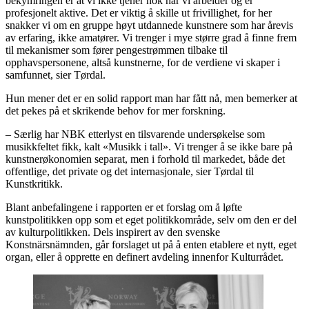
bekymringen er at vi ikke tjener nok når vi arbeider og er
profesjonelt aktive. Det er viktig å skille ut frivillighet, for her
snakker vi om en gruppe høyt utdannede kunstnere som har årevis
av erfaring, ikke amatører. Vi trenger i mye større grad å finne frem
til mekanismer som fører pengestrømmen tilbake til
opphavspersonene, altså kunstnerne, for de verdiene vi skaper i
samfunnet, sier Tørdal.
Hun mener det er en solid rapport man har fått nå, men bemerker at
det pekes på et skrikende behov for mer forskning.
– Særlig har NBK etterlyst en tilsvarende undersøkelse som
musikkfeltet fikk, kalt «Musikk i tall». Vi trenger å se ikke bare på
kunstnerøkonomien separat, men i forhold til markedet, både det
offentlige, det private og det internasjonale, sier Tørdal til
Kunstkritikk.
Blant anbefalingene i rapporten er et forslag om å løfte
kunstpolitikken opp som et eget politikkområde, selv om den er del
av kulturpolitikken. Dels inspirert av den svenske
Konstnärsnämnden, går forslaget ut på å enten etablere et nytt, eget
organ, eller å opprette en definert avdeling innenfor Kulturrådet.