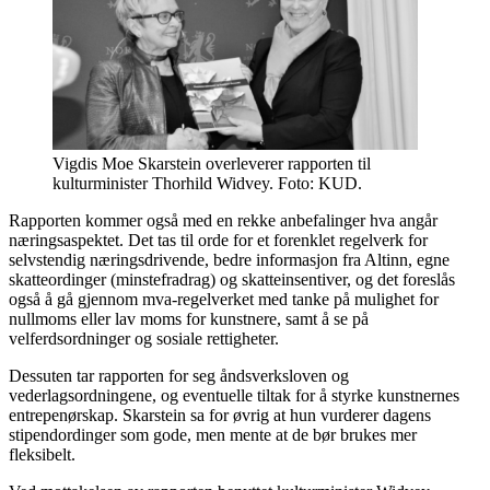
Vigdis Moe Skarstein overleverer rapporten til
kulturminister Thorhild Widvey. Foto: KUD.
Rapporten kommer også med en rekke anbefalinger hva angår
næringsaspektet. Det tas til orde for et forenklet regelverk for
selvstendig næringsdrivende, bedre informasjon fra Altinn, egne
skatteordinger (minstefradrag) og skatteinsentiver, og det foreslås
også å gå gjennom mva-regelverket med tanke på mulighet for
nullmoms eller lav moms for kunstnere, samt å se på
velferdsordninger og sosiale rettigheter.
Dessuten tar rapporten for seg åndsverksloven og
vederlagsordningene, og eventuelle tiltak for å styrke kunstnernes
entrepenørskap. Skarstein sa for øvrig at hun vurderer dagens
stipendordinger som gode, men mente at de bør brukes mer
fleksibelt.