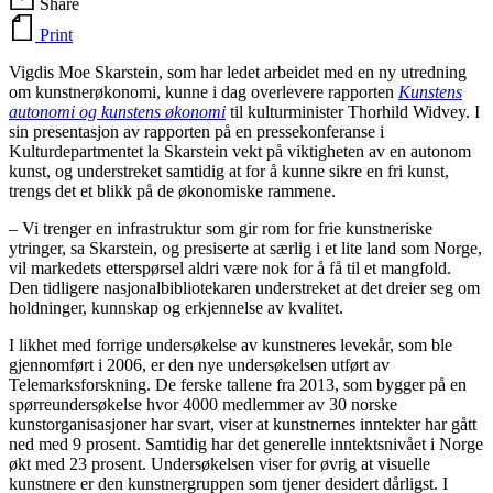
Share
Print
Vigdis Moe Skarstein, som har ledet arbeidet med en ny utredning
om kunstnerøkonomi, kunne i dag overlevere rapporten
Kunstens
autonomi og kunstens økonomi
til kulturminister Thorhild Widvey. I
sin presentasjon av rapporten på en pressekonferanse i
Kulturdepartmentet la Skarstein vekt på viktigheten av en autonom
kunst, og understreket samtidig at for å kunne sikre en fri kunst,
trengs det et blikk på de økonomiske rammene.
– Vi trenger en infrastruktur som gir rom for frie kunstneriske
ytringer, sa Skarstein, og presiserte at særlig i et lite land som Norge,
vil markedets etterspørsel aldri være nok for å få til et mangfold.
Den tidligere nasjonalbibliotekaren understreket at det dreier seg om
holdninger, kunnskap og erkjennelse av kvalitet.
I likhet med forrige undersøkelse av kunstneres levekår, som ble
gjennomført i 2006, er den nye undersøkelsen utført av
Telemarksforskning. De ferske tallene fra 2013, som bygger på en
spørreundersøkelse hvor 4000 medlemmer av 30 norske
kunstorganisasjoner har svart, viser at kunstnernes inntekter har gått
ned med 9 prosent. Samtidig har det generelle inntektsnivået i Norge
økt med 23 prosent. Undersøkelsen viser for øvrig at visuelle
kunstnere er den kunstnergruppen som tjener desidert dårligst. I