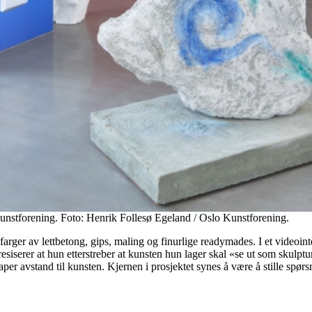
 Kunstforening. Foto: Henrik Follesø Egeland / Oslo Kunstforening.
 farger av lettbetong, gips, maling og finurlige readymades. I et videoin
siserer at hun etterstreber at kunsten hun lager skal «se ut som skulpt
r avstand til kunsten. Kjernen i prosjektet synes å være å stille spørs