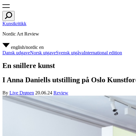
Kunstkritikk
Nordic Art Review
english/nordic
en
Dansk udgave
Norsk utgave
Svensk utgåva
International edition
En snillere kunst
I Anna Daniells utstilling på Oslo Kunstfo
By
Live Drønen
20.06.24
Review