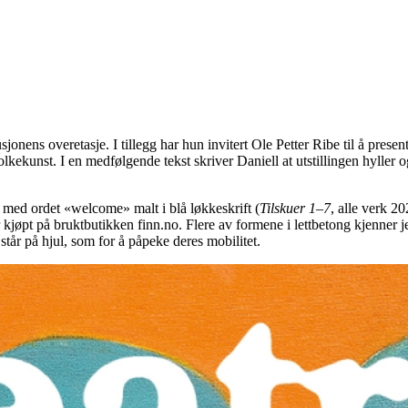
sjonens overetasje. I tillegg har hun invitert Ole Petter Ribe til å present
ekunst. I en medfølgende tekst skriver Daniell at utstillingen hyller og
e med ordet «welcome» malt i blå løkkeskrift (
Tilskuer 1–7
, alle verk 2
 kjøpt på bruktbutikken finn.no. Flere av formene i lettbetong kjenner jeg
 står på hjul, som for å påpeke deres mobilitet.