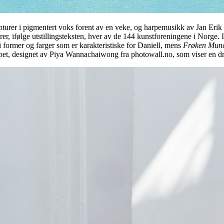
urer i pigmentert voks forent av en veke, og harpemusikk av Jan Erik Mik
rer, ifølge utstillingsteksten, hver av de 144 kunstforeningene i Norge.
 i former og farger som er karakteristiske for Daniell, mens
Frøken Mun
tapet, designet av Piya Wannachaiwong fra photowall.no, som viser en dr