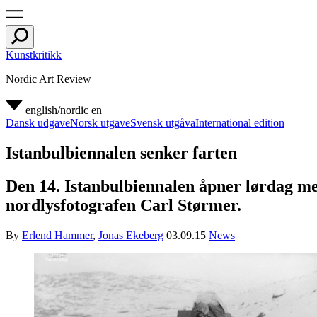
Kunstkritikk
Nordic Art Review
english/nordic
en
Dansk udgave
Norsk utgave
Svensk utgåva
International edition
Istanbulbiennalen senker farten
Den 14. Istanbulbiennalen åpner lørdag m
nordlysfotografen Carl Størmer.
By
Erlend Hammer
,
Jonas Ekeberg
03.09.15
News