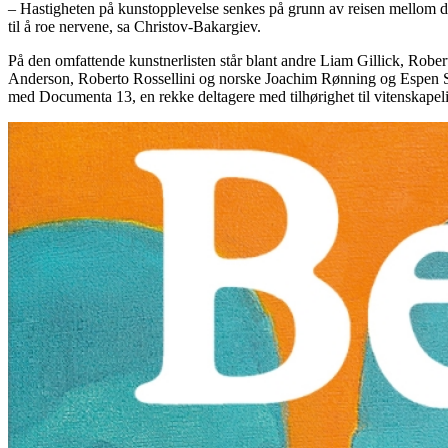
– Hastigheten på kunstopplevelse senkes på grunn av reisen mellom de u
til å roe nervene, sa Christov-Bakargiev.
På den omfattende kunstnerlisten står blant andre Liam Gillick, Robe
Anderson, Roberto Rossellini og norske Joachim Rønning og Espen Sandb
med Documenta 13, en rekke deltagere med tilhørighet til vitenskapel