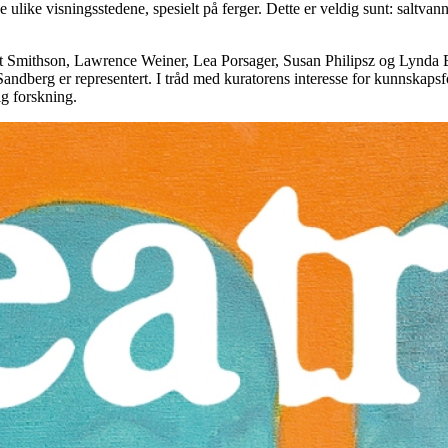
like visningsstedene, spesielt på ferger. Dette er veldig sunt: saltvan
rt Smithson, Lawrence Weiner, Lea Porsager, Susan Philipsz og Lynda Be
erg er representert. I tråd med kuratorens interesse for kunnskapsforme
ig forskning.