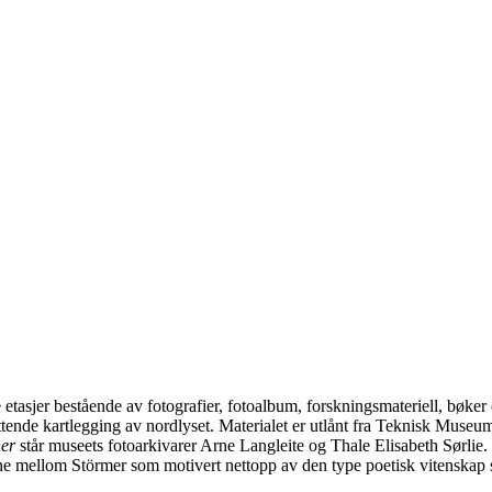
tre etasjer bestående av fotografier, fotoalbum, forskningsmateriell, bøke
ttende kartlegging av nordlyset. Materialet er utlånt fra Teknisk Museu
her
står museets fotoarkivarer Arne Langleite og Thale Elisabeth Sørlie.
ne mellom Störmer som motivert nettopp av den type poetisk vitenskap 