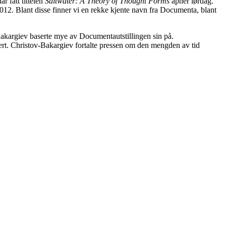
r fått tittelen
Saltwater: A Theory of Thought Forms
åpner lørdag.
012. Blant disse finner vi en rekke kjente navn fra Documenta, blant
-Bakargiev baserte mye av Documentautstillingen sin på.
ntert. Christov-Bakargiev fortalte pressen om den mengden av tid