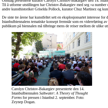
Onsdag presenterte kurator Carolyn Christov-Bakargiev den 14. Istanbu
Til å utforme utstillingen har Christov-Bakargiev med seg «a number o
andre kunsthistoriker Griselda Pollock, kurator Chuz Martinez og ku
De siste tre årene har kunstfeltet sett en eksplosjonsartet interesse 
Istanbulbiennalens tematiske konsept fremstår som en videreføring av d
publikum på biennalen må tilbringe mens de reiser mellom de ulike uts
Carolyn Christov-Bakargiev presenterte den 14.
Istanbulbiennalen
Saltwater: A Theory of Thought
Forms
for pressen i Istanbul 2. september. Foto:
Zeynep Dogan.