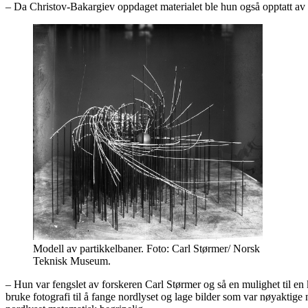
– Da Christov-Bakargiev oppdaget materialet ble hun også opptatt av v
Modell av partikkelbaner. Foto: Carl Størmer/ Norsk
Teknisk Museum.
– Hun var fengslet av forskeren Carl Størmer og så en mulighet til en 
bruke fotografi til å fange nordlyset og lage bilder som var nøyaktige