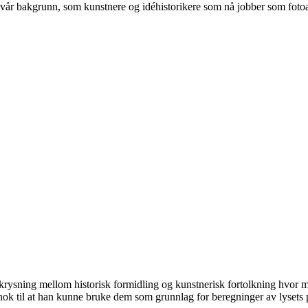
år bakgrunn, som kunstnere og idéhistorikere som nå jobber som fotoark
krysning mellom historisk formidling og kunstnerisk fortolkning hvor må
 nok til at han kunne bruke dem som grunnlag for beregninger av lysets p