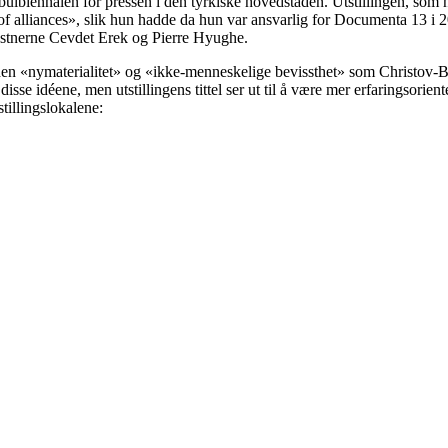
lbiennalen for pressen i den tyrkiske hovedstaden. Utstillingen, som ha
f alliances», slik hun hadde da hun var ansvarlig for Documenta 13 i 2
nstnerne Cevdet Erek og Pierre Hyughe.
for den «nymaterialitet» og «ikke-menneskelige bevissthet» som Christov
isse idéene, men utstillingens tittel ser ut til å være mer erfaringsorie
tillingslokalene: