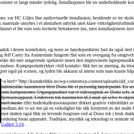
jonister er langt mindre tydelig. Installasjonen ble en underholdende ko
r, var HC Giljes fine audiovisuelle installasjon, bestående av tre skråst
materiale utnyttes i et abstrahert uttrykk uten klare virkelighetsforbind
nnet et lite rom som inviterte betrakteren inn, men installasjonens la
atisk i denne konteksten, og noen av høydepunktene fant da også sted
og Jeff Carey fra Amsterdam fungerte fint som en overgang fra omgivels
utforske det mer utagerende spekteret innen den improviserte laptopmu
udsen. Kampsportuttrykket «full kontakt» fikk her ny mening, da trioen s
gjort også på scenen, og lyden ble akkurat så intens som man kunne håp
<a href=”http://kunstkritikk.no/wp-contentwp-content/uploads/old_con
indonesiske kunstneren Heri Dono ble et personlig høydepunkt. En s
som komponenter. Utgangspunktet var et videoopptak av Dono selv, tun
fjernsynsapparat. Underveis tok kunstneren til å male på selve tv-skjerme
med maske
eller hodeskalleassosiasjoner dekket gradvis videobildet av
medium der vi ser
inn
på en virkelighet ble slik forstyrret av det malte 
mot slutten også fikk en levende forgrunn ved at Dono tok i bruk dukker,
omkring foran apparatet. Tradisjon, mystikk og teknologi er sentrale s
Galleri 3.14
.