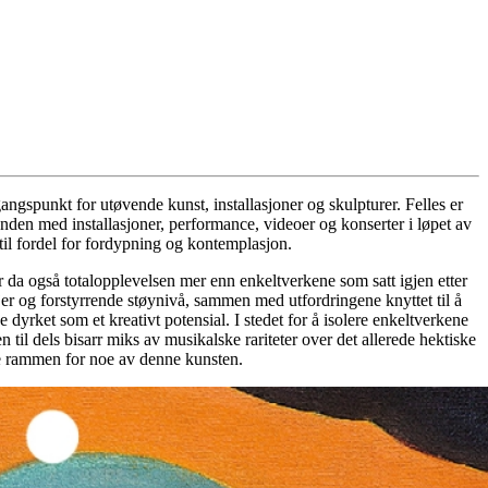
angspunkt for utøvende kunst, installasjoner og skulpturer. Felles er
 randen med installasjoner, performance, videoer og konserter i løpet av
il fordel for fordypning og kontemplasjon.
r da også totalopplevelsen mer enn enkeltverkene som satt igjen etter
sjer og forstyrrende støynivå, sammen med utfordringene knyttet til å
e dyrket som et kreativt potensial. I stedet for å isolere enkeltverkene
n til dels bisarr miks av musikalske rariteter over det allerede hektiske
le rammen for noe av denne kunsten.