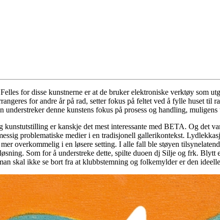
Felles for disse kunstnerne er at de bruker elektroniske verktøy som utg
rrangeres for andre år på rad, setter fokus på feltet ved å fylle huset til
 understreker denne kunstens fokus på prosess og handling, muligens t
g kunstutstilling er kanskje det mest interessante med
BETA
. Og det va
smessig problematiske medier i en tradisjonell gallerikontekst. Lydlekka
 mer overkommelig i en løsere setting. I alle fall ble støyen tilsynelatend
øsning. Som for å understreke dette, spilte duoen dj Silje og frk. Blytt e
n skal ikke se bort fra at klubbstemning og folkemylder er den ideel