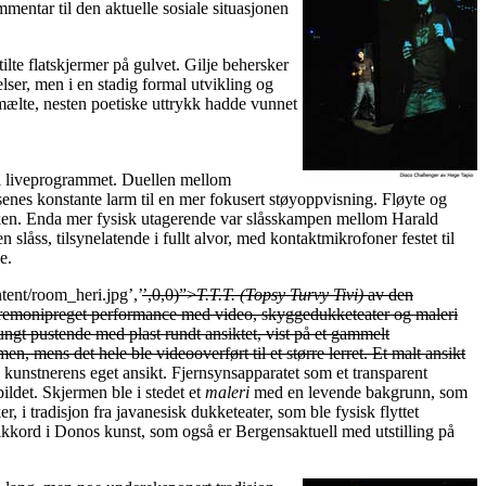
mmentar til den aktuelle sosiale situasjonen
ilte flatskjermer på gulvet. Gilje behersker
elser, men i en stadig formal utvikling og
vmælte, nesten poetiske uttrykk hadde vunnet
 i liveprogrammet. Duellen mellom
enes konstante larm til en mer fokusert støyoppvisning. Fløyte og
sikken. Enda mer fysisk utagerende var slåsskampen mellom Harald
låss, tilsynelatende i fullt alvor, med kontaktmikrofoner festet til
e.
tent/room_heri.jpg’,’
’,0,0)”>
T.T.T. (Topsy Turvy Tivi)
av den
eremonipreget performance med video, skyggedukketeater og maleri
gt pustende med plast rundt ansiktet, vist på et gammelt
n, mens det hele ble videooverført til et større lerret. Et malt ansikt
 kunstnerens eget ansikt. Fjernsynsapparatet som et transparent
bildet. Skjermen ble i stedet et
maleri
med en levende bakgrunn, som
 i tradisjon fra javanesisk dukketeater, som ble fysisk flyttet
tikkord i Donos kunst, som også er Bergensaktuell med utstilling på