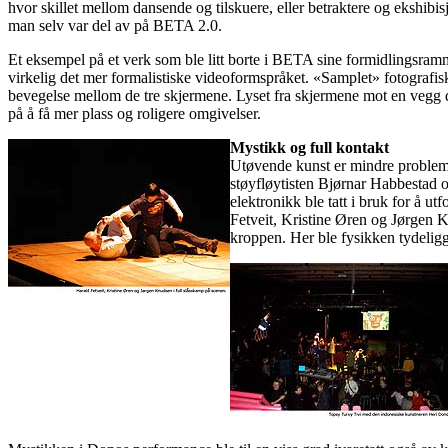
hvor skillet mellom dansende og tilskuere, eller betraktere og ekshibis
man selv var del av på
BETA 2
.0.
Et eksempel på et verk som ble litt borte i
BETA
sine formidlingsramme
virkelig det mer formalistiske videoformspråket. «Samplet» fotografisk 
bevegelse mellom de tre skjermene. Lyset fra skjermene mot en vegg da
på å få mer plass og roligere omgivelser.
Mystikk og full kontakt
Utøvende kunst er mindre problem
støyfløytisten Bjørnar Habbestad 
elektronikk ble tatt i bruk for å 
Fetveit, Kristine Øren og Jørgen Kn
kroppen. Her ble fysikken tydelig