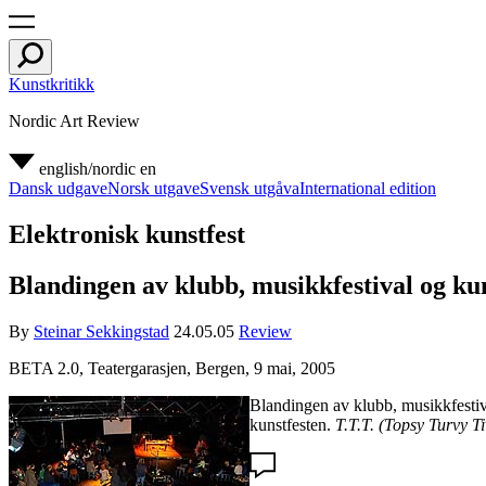
Kunstkritikk
Nordic Art Review
english/nordic
en
Dansk udgave
Norsk utgave
Svensk utgåva
International edition
Elektronisk kunstfest
Blandingen av klubb, musikkfestival og kun
By
Steinar Sekkingstad
24.05.05
Review
BETA 2
.0, Teatergarasjen, Bergen, 9 mai, 2005
Blandingen av klubb, musikkfestiva
kunstfesten.
T.T.T. (Topsy Turvy Ti