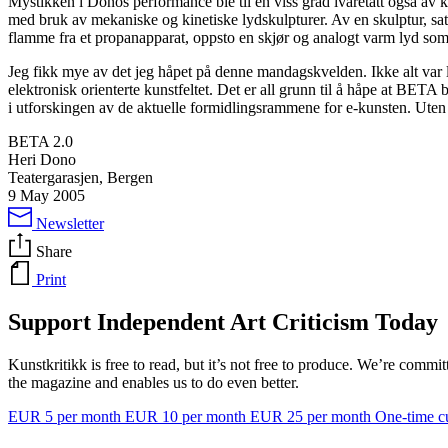
Mystikken i Donos performance ble til en viss grad ivaretatt også av 
med bruk av mekaniske og kinetiske lydskulpturer. Av en skulptur, sat
flamme fra et propanapparat, oppsto en skjør og analogt varm lyd som
Jeg fikk mye av det jeg håpet på denne mandagskvelden. Ikke alt var li
elektronisk orienterte kunstfeltet. Det er all grunn til å håpe at
BETA
b
i utforskingen av de aktuelle formidlingsrammene for e-kunsten. Uten a
BETA 2.0
Heri Dono
Teatergarasjen, Bergen
9 May 2005
Newsletter
Share
Print
Support Independent Art Criticism Today
Kunstkritikk is free to read, but it’s not free to produce. We’re commi
the magazine and enables us to do even better.
EUR 5 per month
EUR 10 per month
EUR 25 per month
One-time c