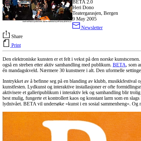
BETA 2.0
Heri Dono
Teatergarasjen, Bergen
9 May 2005
Newsletter
Share
Print
Den elektroniske kunsten er et felt i vekst på den norske kunstscenen. 
også en streben etter aktiv samhandling med publikum.
BETA
, som a
én mandagskveld. Nærmere 30 kunstnere i alt. Den uformelle settingen
Inntrykket av å befinne seg på en blanding av klubb, musikkfestival o
kunstfesten. Lydkunst og interaktive installasjoner er ofte formidling
aktivisere et galleripublikum i interaktiv lek og samhandling blir trolig
best mulig, fungerte et kontrollert kaos og konstant larm som en slags l
lydnivået.
BETA
vil undersøke «kunst i en sosial sammenheng». Og ma