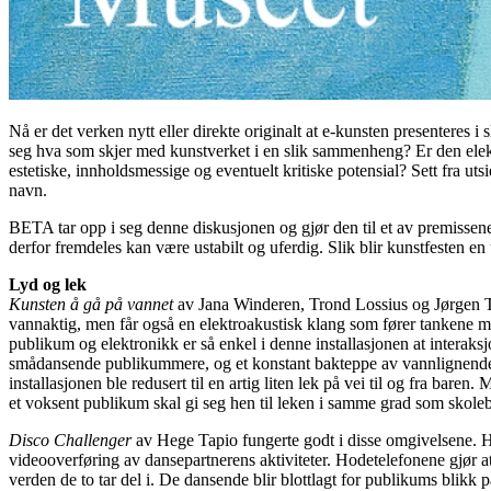
Nå er det verken nytt eller direkte originalt at e-kunsten presenteres i
seg hva som skjer med kunstverket i en slik sammenheng? Er den elektr
estetiske, innholdsmessige og eventuelt kritiske potensial? Sett fra 
navn.
BETA
tar opp i seg denne diskusjonen og gjør den til et av premisse
derfor fremdeles kan være ustabilt og uferdig. Slik blir kunstfesten e
Lyd og lek
Kunsten å gå på vannet
av Jana Winderen, Trond Lossius og Jørgen Træe
vannaktig, men får også en elektroakustisk klang som fører tankene mo
publikum og elektronikk er så enkel i denne installasjonen at interaks
smådansende publikummere, og et konstant bakteppe av vannlignende kl
installasjonen ble redusert til en artig liten lek på vei til og fra bare
et voksent publikum skal gi seg hen til leken i samme grad som skol
Disco Challenger
av Hege Tapio fungerte godt i disse omgivelsene. He
videooverføring av dansepartnerens aktiviteter. Hodetelefonene gjør at
verden de to tar del i. De dansende blir blottlagt for publikums blikk p