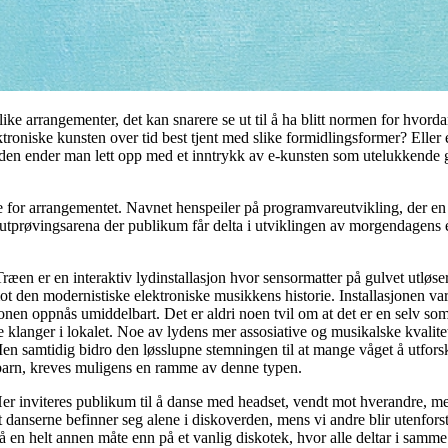
 slike arrangementer, det kan snarere se ut til å ha blitt normen for hvo
oniske kunsten over tid best tjent med slike formidlingsformer? Eller 
utsiden ender man lett opp med et inntrykk av e-kunsten som utelukkende
ne for arrangementet. Navnet henspeiler på programvareutvikling, der en
n utprøvingsarena der publikum får delta i utviklingen av morgendagens 
n er en interaktiv lydinstallasjon hvor sensormatter på gulvet utløser 
t den modernistiske elektroniske musikkens historie. Installasjonen var
jonen oppnås umiddelbart. Det er aldri noen tvil om at det er en selv so
anger i lokalet. Noe av lydens mer assosiative og musikalske kvalitet
n. Men samtidig bidro den løsslupne stemningen til at mange våget å utforsk
ebarn, kreves muligens en ramme av denne typen.
r inviteres publikum til å danse med headset, vendt mot hverandre, men 
 danserne befinner seg alene i diskoverden, mens vi andre blir utenforst
å en helt annen måte enn på et vanlig diskotek, hvor alle deltar i samme s