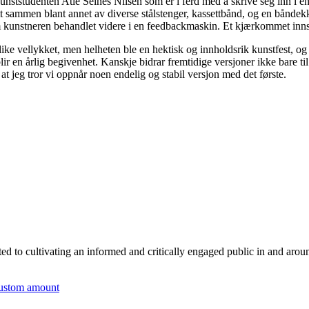
kunststudenten Atle Selnes Nilsen som er i ferd med å skrive seg inn i 
t sammen blant annet av diverse stålstenger, kassettbånd, og en båndekk
 kunstneren behandlet videre i en feedbackmaskin. Et kjærkommet innsla
ke vellykket, men helheten ble en hektisk og innholdsrik kunstfest, og 
lir en årlig begivenhet. Kanskje bidrar fremtidige versjoner ikke bare ti
t jeg tror vi oppnår noen endelig og stabil versjon med det første.
tted to cultivating an informed and critically engaged public in and arou
ustom amount