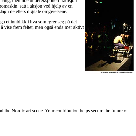
en lang, men noe undereksponert tradisjon
omaskin, satt i aksjon ved hjelp av en
g i de ellers digitale omgivelsene.
ga et innblikk i hva som rører seg på det
l å vise frem feltet, men også enda mer aktivt
nd the Nordic art scene. Your contribution helps secure the future of