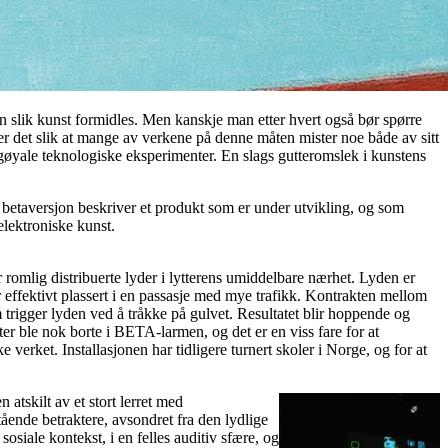
rdan slik kunst formidles. Men kanskje man etter hvert også bør spørre
er det slik at mange av verkene på denne måten mister noe både av sitt
 gøyale teknologiske eksperimenter. En slags gutteromslek i kunstens
 betaversjon beskriver et produkt som er under utvikling, og som
elektroniske kunst.
romlig distribuerte lyder i lytterens umiddelbare nærhet. Lyden er
 effektivt plassert i en passasje med mye trafikk. Kontrakten mellom
m trigger lyden ved å tråkke på gulvet. Resultatet blir hoppende og
er ble nok borte i
BETA
-larmen, og det er en viss fare for at
e verket. Installasjonen har tidligere turnert skoler i Norge, og for at
atskilt av et stort lerret med
ående betraktere, avsondret fra den lydlige
osiale kontekst, i en felles auditiv sfære, og